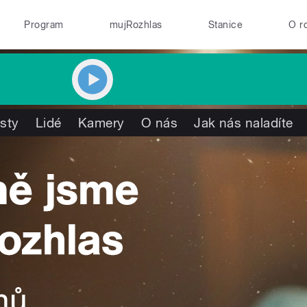
Program
mujRozhlas
Stanice
O r
isty
Lidé
Kamery
O nás
Jak nás naladíte