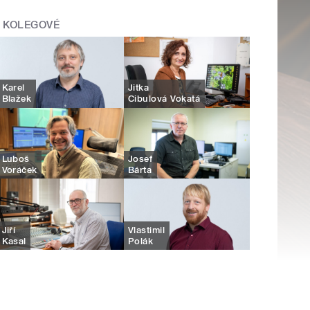
KOLEGOVÉ
Karel
Jitka
Blažek
Cibulová Vokatá
Luboš
Josef
Voráček
Bárta
Jiří
Vlastimil
Kasal
Polák