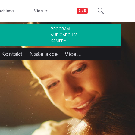
ozhlase
Více
ŽIVĚ
PROGRAM
AUDIOARCHIV
KAMERY
Kontakt
Naše akce
Více
…