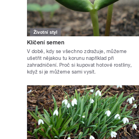
Životní styl
Klíčení semen
V době, kdy se všechno zdražuje, můžeme
ušetřit nějakou tu korunu například při
zahradničení. Proč si kupovat hotové rostliny,
když si je můžeme sami vysít.