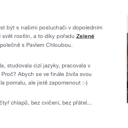
est být s našimi posluchači v dopoledním
 svět rostlin, a to díky pořadu
Zelené
i společně s Pavlem Chloubou.
, studovala cizí jazyky, pracovala v
Proč? Abych se ve finále živila svou
la pomalu, ale jistě zapomenout :-)
ř chlapů, bez cvičení, bez přátel...