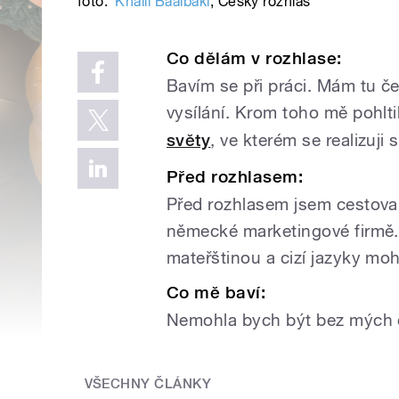
foto:
Khalil Baalbaki
,
Český rozhlas
Co dělám v rozhlase:
Bavím se při práci. Mám tu č
vysílání. Krom toho mě pohltil
světy
, ve kterém se realizuj
Před rozhlasem:
Před rozhlasem jsem cestovala
německé marketingové firmě. 
mateřštinou a cizí jazyky moh
Co mě baví:
Nemohla bych být bez mých čty
VŠECHNY ČLÁNKY