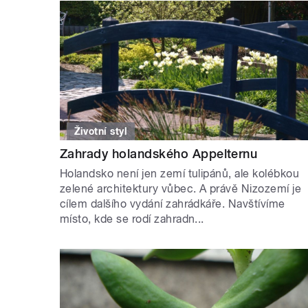
Životní styl
Zahrady holandského Appelternu
Holandsko není jen zemí tulipánů, ale kolébkou
zelené architektury vůbec. A právě Nizozemí je
cílem dalšího vydání zahrádkáře. Navštívíme
místo, kde se rodí zahradn...