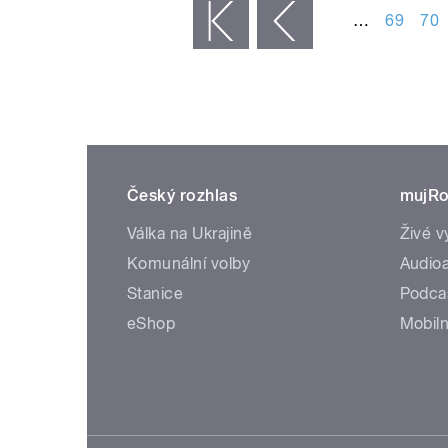
…
69
70
« první
‹ předchozí
Český rozhlas
mujRo
Válka na Ukrajině
Živé v
Komunální volby
Audioa
Stanice
Podca
eShop
Mobiln