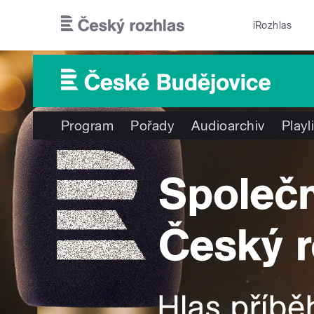
Přejít k hlavnímu obsahu
iRozhlas
Program
Pořady
Audioarchiv
Playl