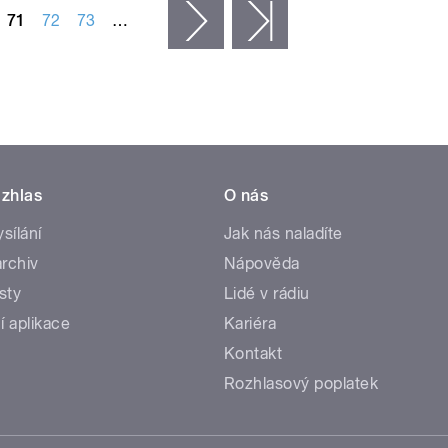
71
72
73
…
následující ›
poslední »
zhlas
O nás
ysílání
Jak nás naladíte
rchiv
Nápověda
sty
Lidé v rádiu
í aplikace
Kariéra
Kontakt
Rozhlasový poplatek