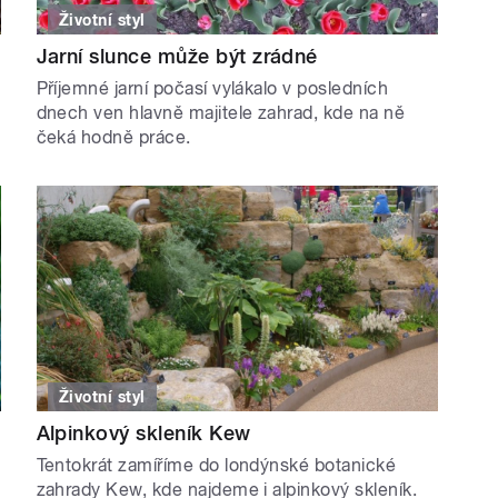
Životní styl
Jarní slunce může být zrádné
Příjemné jarní počasí vylákalo v posledních
dnech ven hlavně majitele zahrad, kde na ně
čeká hodně práce.
Životní styl
Alpinkový skleník Kew
Tentokrát zamíříme do londýnské botanické
zahrady Kew, kde najdeme i alpinkový skleník.