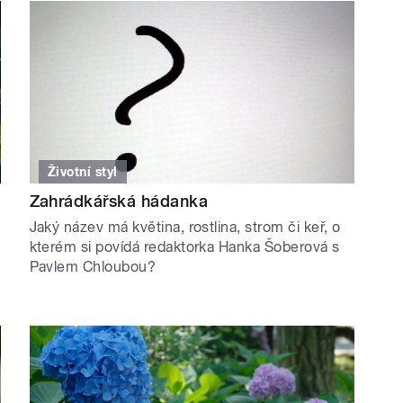
Životní styl
Zahrádkářská hádanka
Jaký název má květina, rostlina, strom či keř, o
kterém si povídá redaktorka Hanka Šoberová s
Pavlem Chloubou?