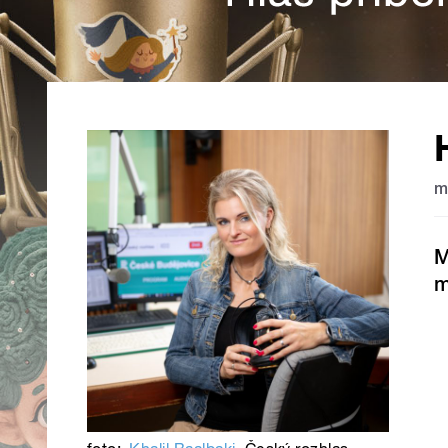
m
M
m