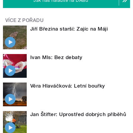
Jak nás naladíte na DABu
VÍCE Z POŘADU
Jiří Březina starší: Zajíc na Máji
Ivan Mls: Bez debaty
Věra Hlaváčková: Letní bouřky
Jan Štifter: Uprostřed dobrých příběhů