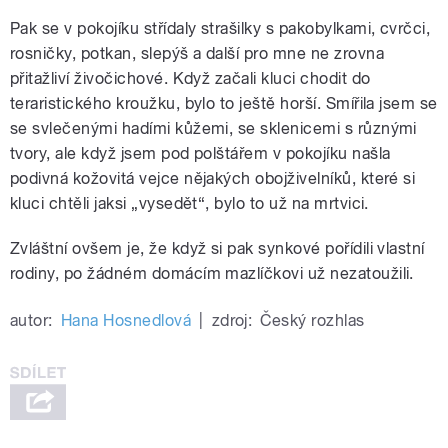
Pak se v pokojíku střídaly strašilky s pakobylkami, cvrčci,
rosničky, potkan, slepýš a další pro mne ne zrovna
přitažliví živočichové. Když začali kluci chodit do
teraristického kroužku, bylo to ještě horší. Smířila jsem se
se svlečenými hadími kůžemi, se sklenicemi s různými
tvory, ale když jsem pod polštářem v pokojíku našla
podivná kožovitá vejce nějakých obojživelníků, které si
kluci chtěli jaksi „vysedět“, bylo to už na mrtvici.
Zvláštní ovšem je, že když si pak synkové pořídili vlastní
rodiny, po žádném domácím mazlíčkovi už nezatoužili.
autor:
Hana Hosnedlová
|
zdroj:
Český rozhlas