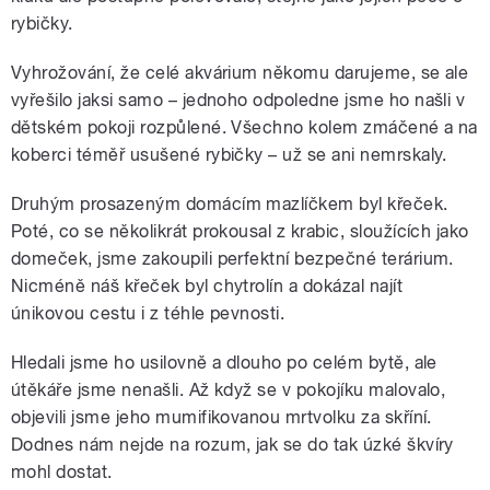
rybičky.
Vyhrožování, že celé akvárium někomu darujeme, se ale
vyřešilo jaksi samo – jednoho odpoledne jsme ho našli v
dětském pokoji rozpůlené. Všechno kolem zmáčené a na
koberci téměř usušené rybičky – už se ani nemrskaly.
Druhým prosazeným domácím mazlíčkem byl křeček.
Poté, co se několikrát prokousal z krabic, sloužících jako
domeček, jsme zakoupili perfektní bezpečné terárium.
Nicméně náš křeček byl chytrolín a dokázal najít
únikovou cestu i z téhle pevnosti.
Hledali jsme ho usilovně a dlouho po celém bytě, ale
útěkáře jsme nenašli. Až když se v pokojíku malovalo,
objevili jsme jeho mumifikovanou mrtvolku za skříní.
Dodnes nám nejde na rozum, jak se do tak úzké škvíry
mohl dostat.