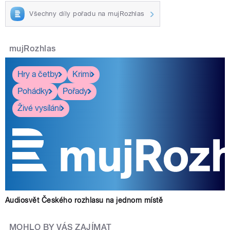
Všechny díly pořadu na mujRozhlas
mujRozhlas
Hry a četby
Krimi
Pohádky
Pořady
Živé vysílání
Audiosvět Českého rozhlasu na jednom místě
MOHLO BY VÁS ZAJÍMAT