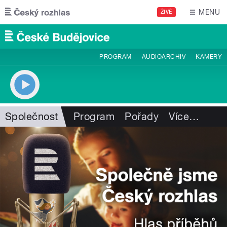
Přejít k hlavnímu obsahu
MENU
ŽIVĚ
PROGRAM
AUDIOARCHIV
KAMERY
Společnost
Program
Pořady
Více
…