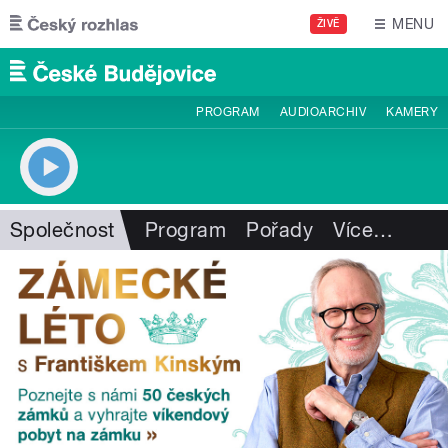
Přejít k hlavnímu obsahu
MENU
ŽIVĚ
PROGRAM
AUDIOARCHIV
KAMERY
Společnost
Program
Pořady
Více
…