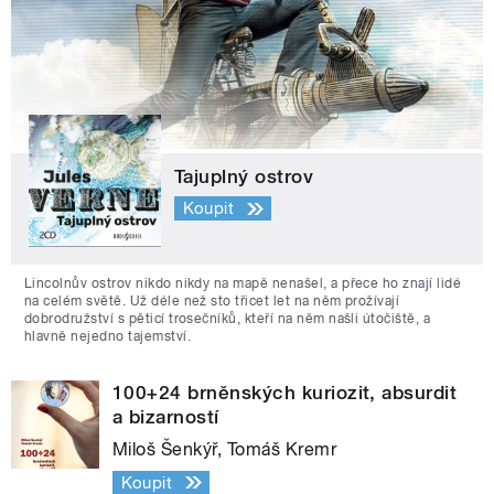
Tajuplný ostrov
Koupit
Lincolnův ostrov nikdo nikdy na mapě nenašel, a přece ho znají lidé
na celém světě. Už déle než sto třicet let na něm prožívají
dobrodružství s pěticí trosečníků, kteří na něm našli útočiště, a
hlavně nejedno tajemství.
100+24 brněnských kuriozit, absurdit
a bizarností
Miloš Šenkýř, Tomáš Kremr
Koupit