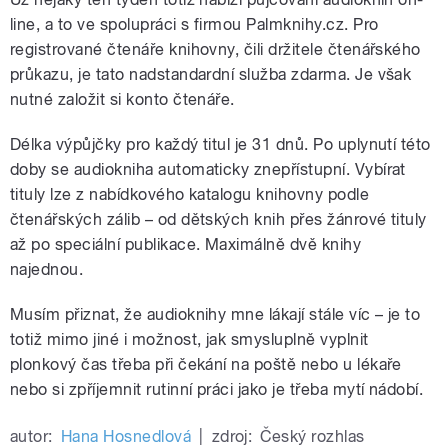
line, a to ve spolupráci s firmou Palmknihy.cz. Pro
registrované čtenáře knihovny, čili držitele čtenářského
průkazu, je tato nadstandardní služba zdarma. Je však
nutné založit si konto čtenáře.
Délka výpůjčky pro každý titul je 31 dnů. Po uplynutí této
doby se audiokniha automaticky znepřístupní. Vybírat
tituly lze z nabídkového katalogu knihovny podle
čtenářských zálib – od dětských knih přes žánrové tituly
až po speciální publikace. Maximálně dvě knihy
najednou.
Musím přiznat, že audioknihy mne lákají stále víc – je to
totiž mimo jiné i možnost, jak smysluplně vyplnit
plonkový čas třeba při čekání na poště nebo u lékaře
nebo si zpříjemnit rutinní práci jako je třeba mytí nádobí.
autor:
Hana Hosnedlová
|
zdroj:
Český rozhlas