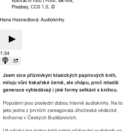
Ilustrační foto | Foto: sik-life,
Pixabay,
CC0 1.0
,
©
Hana Hosnedlová: Audioknihy
1:34
Jsem sice příznivkyní klasických papírových knih,
miluju vůni tiskařské černě, ale chápu, proč mladší
generace vyhledávají i jiné formy setkání s knihou.
Populární jsou poslední dobou hlavně audioknihy. Na to
jako jedna z prvních zareagovala Jihočeská vědecká
knihovna v Českých Budějovicích.
Už nějaký ten týden totiž nabízí půjčování audioknih on-