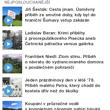
NEJPOSLOUCHANĚJŠÍ
Jiří Šesták: Cesta jinam. Úsměvný
příběh ze smutné doby, kdy byl do
hraniční Šumavy vstup zakázán
Ladislav Beran: Krimi příběhy
z prvorepublikového Písecka aneb
Četnická pátračka versus galérka
František Niedl: Zlom stínu. Příběh
o návratu do vydrancovaného domova
v poválečném pohraničí
Jeden prázdninový den v létě '78.
Příběh malého Petra, který chodil do
kostela dřív než do školky
Koupání v průzračné vodě
s kompletním zázemím nabízí bývalá