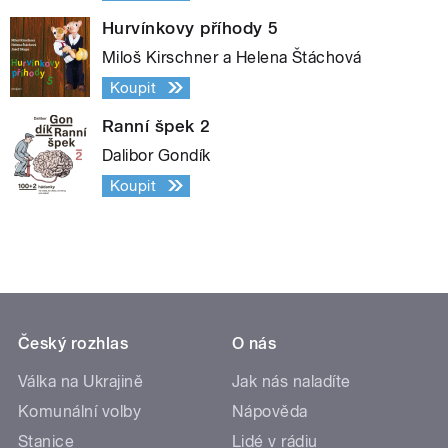
Hurvínkovy příhody 5
Miloš Kirschner a Helena Štáchová
Koupit
Ranní špek 2
Dalibor Gondík
Koupit
Český rozhlas
O nás
Válka na Ukrajině
Jak nás naladíte
Komunální volby
Nápověda
Stanice
Lidé v rádiu