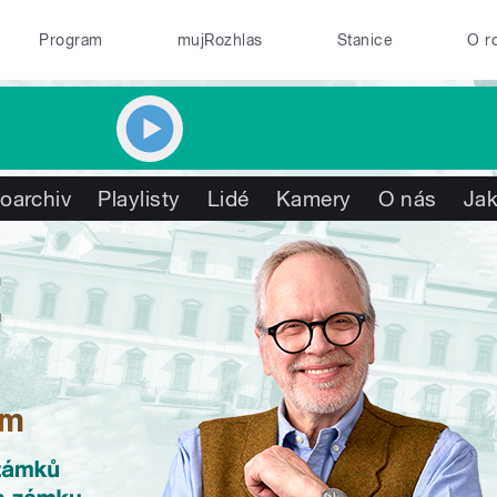
Program
mujRozhlas
Stanice
O r
oarchiv
Playlisty
Lidé
Kamery
O nás
Jak