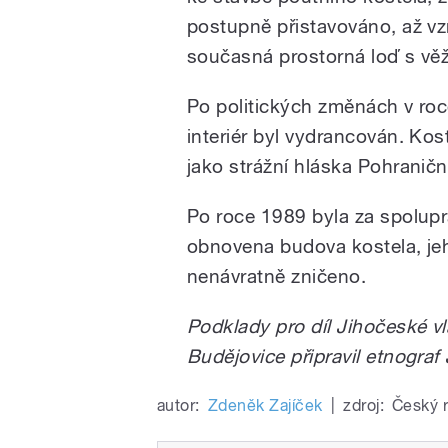
postupně přistavováno, až vzni
současná prostorná loď s věž
Po politických změnách v roc
interiér byl vydrancován. Kost
jako strážní hláska Pohraniční
Po roce 1989 byla za spolu
obnovena budova kostela, je
nenávratně zničeno.
Podklady pro díl Jihočeské v
Budějovice připravil etnogra
autor:
Zdeněk Zajíček
|
zdroj:
Český 