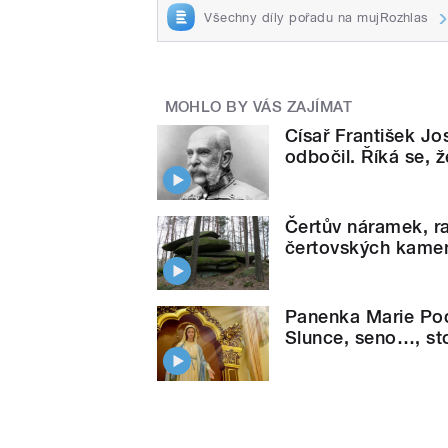
Všechny díly pořadu na mujRozhlas
MOHLO BY VÁS ZAJÍMAT
Císař František Jo
odbočil. Říká se, 
Čertův náramek, r
čertovských kamenů
Panenka Marie Pods
Slunce, seno…, sto