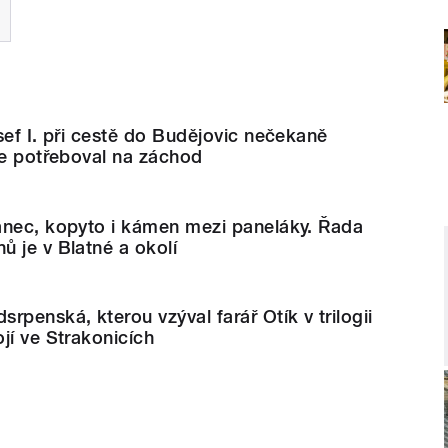
sef I. při cestě do Budějovic nečekaně
že potřeboval na záchod
anec, kopyto i kámen mezi paneláky. Řada
 je v Blatné a okolí
rpenská, kterou vzýval farář Otík v trilogii
jí ve Strakonicích