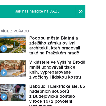
Jak nás naladíte na DABu
VÍCE Z POŘADU
Podobu města Blatná a
zdejšího zámku ovlivnili
architekti, kteří pracovali
také na Pražském hradě
V klášteře ve Vyšším Brodě
mniši uchovávali tisíce
knih, vypreparované
živočichy i lidskou kostru
Babouci i Elektrické šle. 85
hudebních souborů
z Budějovicka dostalo
v roce 1972 povolení