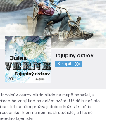
Tajuplný ostrov
Koupit
Lincolnův ostrov nikdo nikdy na mapě nenašel, a
přece ho znají lidé na celém světě. Už déle než sto
třicet let na něm prožívají dobrodružství s pěticí
trosečníků, kteří na něm našli útočiště, a hlavně
nejedno tajemství.