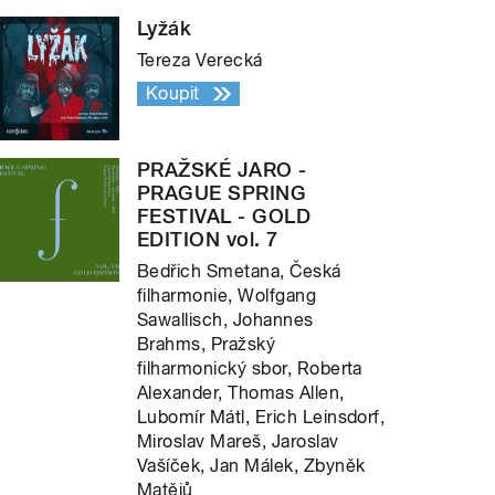
Lyžák
Tereza Verecká
Koupit
PRAŽSKÉ JARO -
PRAGUE SPRING
FESTIVAL - GOLD
EDITION vol. 7
Bedřich Smetana, Česká
filharmonie, Wolfgang
Sawallisch, Johannes
Brahms, Pražský
filharmonický sbor, Roberta
Alexander, Thomas Allen,
Lubomír Mátl, Erich Leinsdorf,
Miroslav Mareš, Jaroslav
Vašíček, Jan Málek, Zbyněk
Matějů