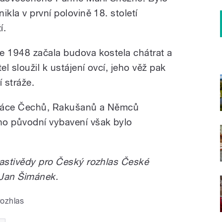
kla v první polovině 18. století
í.
e 1948 začala budova kostela chátrat a
el sloužil k ustájení ovcí, jeho věž pak
 stráže.
práce Čechů, Rakušanů a Němců
ho původní vybavení však bylo
lastivědy pro Český rozhlas České
f Jan Šimánek.
rozhlas