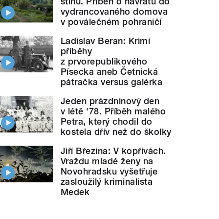
stínu. Příběh o návratu do
vydrancovaného domova
v poválečném pohraničí
Ladislav Beran: Krimi
příběhy
z prvorepublikového
Písecka aneb Četnická
pátračka versus galérka
Jeden prázdninový den
v létě '78. Příběh malého
Petra, který chodil do
kostela dřív než do školky
Jiří Březina: V kopřivách.
Vraždu mladé ženy na
Novohradsku vyšetřuje
zasloužilý kriminalista
Medek