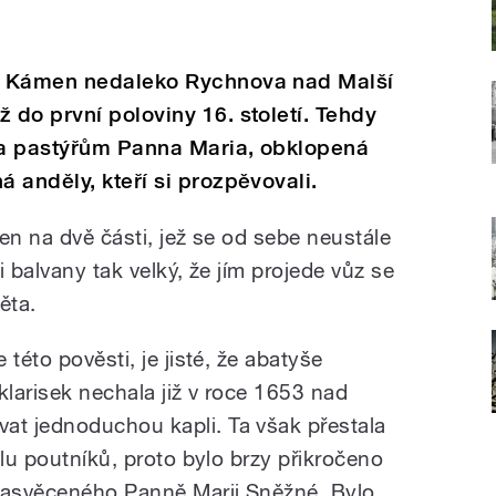
ý Kámen nedaleko Rychnova nad Malší
do první poloviny 16. století. Tehdy
ila pastýřům Panna Maria, obklopená
 anděly, kteří si prozpěvovali.
men na dvě části, jež se od sebe neustále
 balvany tak velký, že jím projede vůz se
ěta.
této pověsti, je jisté, že abatyše
larisek nechala již v roce 1653 nad
t jednoduchou kapli. Ta však přestala
alu poutníků, proto bylo brzy přikročeno
 zasvěceného Panně Marii Sněžné. Bylo