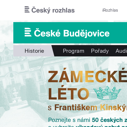
Přejít k hlavnímu obsahu
iRozhlas
Historie
Program
Pořady
Audi