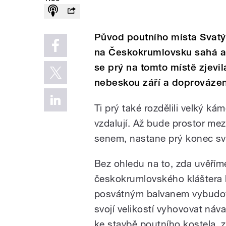
Původ poutního místa Svat
na Českokrumlovsku sahá až 
se prý na tomto místě zjev
nebeskou září a doprovázená
Ti prý také rozdělili velký ká
vzdalují. Až bude prostor mezi
senem, nastane prý konec sv
Bez ohledu na to, zda uvěříme 
českokrumlovského kláštera k
posvátným balvanem vybudova
svojí velikostí vyhovovat náv
ke stavbě poutního kostela,