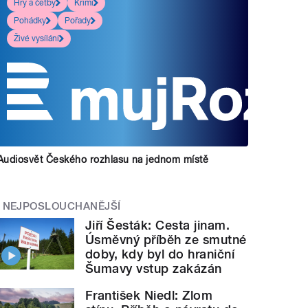
Hry a četby
Krimi
Pohádky
Pořady
Živé vysílání
Audiosvět Českého rozhlasu na jednom místě
NEJPOSLOUCHANĚJŠÍ
Jiří Šesták: Cesta jinam.
Úsměvný příběh ze smutné
doby, kdy byl do hraniční
Šumavy vstup zakázán
František Niedl: Zlom