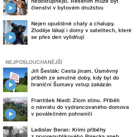
nedostupnější. Řešením může být
členství v bytovém družstvu
Nejen opuštěné chaty a chalupy.
Zloděje lákají i domy v satelitech, které
se přes den vylidňují
NEJPOSLOUCHANĚJŠÍ
Jiří Šesták: Cesta jinam. Úsměvný
příběh ze smutné doby, kdy byl do
hraniční Šumavy vstup zakázán
František Niedl: Zlom stínu. Příběh
o návratu do vydrancovaného domova
v poválečném pohraničí
Ladislav Beran: Krimi příběhy
z prvorepublikového Písecka aneb