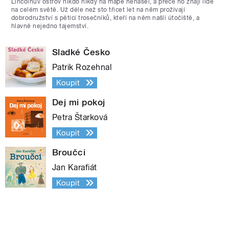
Lincolnův ostrov nikdo nikdy na mapě nenašel, a přece ho znají lidé
na celém světě. Už déle než sto třicet let na něm prožívají
dobrodružství s pěticí trosečníků, kteří na něm našli útočiště, a
hlavně nejedno tajemství.
Sladké Česko
Patrik Rozehnal
Koupit
Dej mi pokoj
Petra Štarková
Koupit
Broučci
Jan Karafiát
Koupit