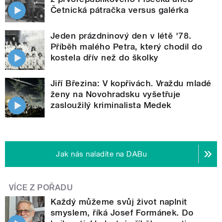
Četnická pátračka versus galérka
Jeden prázdninový den v létě '78.
Příběh malého Petra, který chodil do
kostela dřív než do školky
Jiří Březina: V kopřivách. Vraždu mladé
ženy na Novohradsku vyšetřuje
zasloužilý kriminalista Medek
Jak nás naladíte na DABu
VÍCE Z POŘADU
Každý můžeme svůj život naplnit
smyslem, říká Josef Formánek. Do