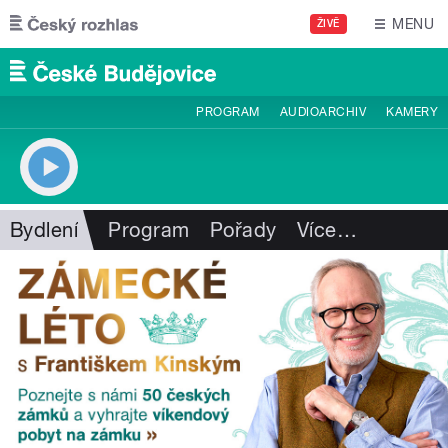
Přejít k hlavnímu obsahu
MENU
ŽIVĚ
PROGRAM
AUDIOARCHIV
KAMERY
Bydlení
Program
Pořady
Více
…