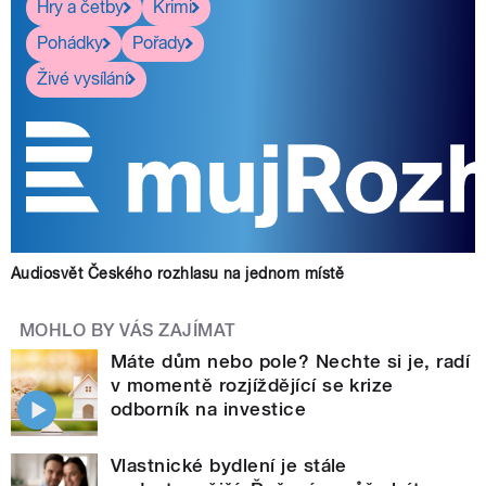
Hry a četby
Krimi
Pohádky
Pořady
Živé vysílání
Audiosvět Českého rozhlasu na jednom místě
MOHLO BY VÁS ZAJÍMAT
Máte dům nebo pole? Nechte si je, radí
v momentě rozjíždějící se krize
odborník na investice
Vlastnické bydlení je stále