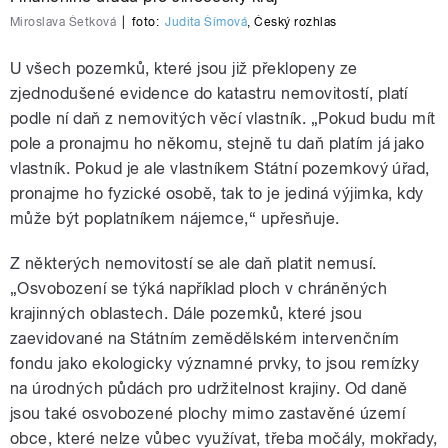
Miroslava Šetková
|
foto:
Judita Šímová
,
Český rozhlas
U všech pozemků, které jsou již překlopeny ze
zjednodušené evidence do katastru nemovitostí, platí
podle ní daň z nemovitých věcí vlastník. „Pokud budu mít
pole a pronajmu ho někomu, stejně tu daň platím já jako
vlastník. Pokud je ale vlastníkem Státní pozemkový úřad,
pronajme ho fyzické osobě, tak to je jediná výjimka, kdy
může být poplatníkem nájemce,“ upřesňuje.
Z některých nemovitostí se ale daň platit nemusí.
„Osvobození se týká například ploch v chráněných
krajinných oblastech. Dále pozemků, které jsou
zaevidované na Státním zemědělském intervenčním
fondu jako ekologicky významné prvky, to jsou remízky
na úrodných půdách pro udržitelnost krajiny. Od daně
jsou také osvobozené plochy mimo zastavěné území
obce, které nelze vůbec využívat, třeba močály, mokřady,