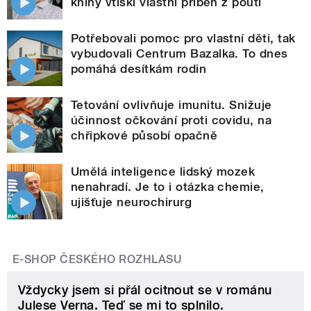
knihy vtiskl vlastní příběh z pouti
Potřebovali pomoc pro vlastní děti, tak
vybudovali Centrum Bazalka. To dnes
pomáhá desítkám rodin
Tetování ovlivňuje imunitu. Snižuje
účinnost očkování proti covidu, na
chřipkové působí opačně
Umělá inteligence lidský mozek
nenahradí. Je to i otázka chemie,
ujišťuje neurochirurg
E-SHOP ČESKÉHO ROZHLASU
Vždycky jsem si přál ocitnout se v románu
Julese Verna. Teď se mi to splnilo.