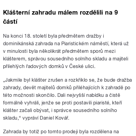
Klášterní zahradu málem rozdělili na 9
částí
Na konci 18. století byla předmětem dražby i
dominikánská zahrada na Piaristickém náměstí, která už
v minulosti byla několikrát předmětem sporů mezi
klášterem, správou sousedního solního skladu a majiteli
přilehlých řadových domků v České ulici.
„Jakmile byl klášter zrušen a rozkřiklo se, že bude dražba
zahrady, devět majitelů domků přiléhajících k zahradě po
této možnosti skončilo. Dali nejvyšší nabídku a čistě
formálně vyhráli, jenže se proti postavili piaristé, kteří
klášter začali obývat, i správce sousedního solního
skladu,“ vypráví Daniel Kovář.
Zahrada by totiž po tomto prodeji byla rozdělena na