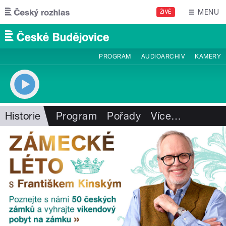
Přejít k hlavnímu obsahu
MENU
ŽIVĚ
PROGRAM
AUDIOARCHIV
KAMERY
Historie
Program
Pořady
Více
…