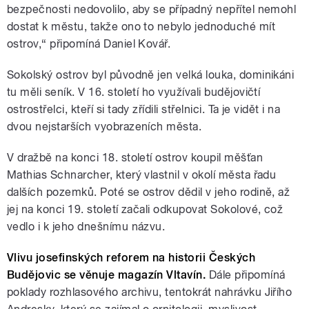
bezpečnosti nedovolilo, aby se případný nepřítel nemohl
dostat k městu, takže ono to nebylo jednoduché mít
ostrov,“ připomíná Daniel Kovář.
Sokolský ostrov byl původně jen velká louka, dominikáni
tu měli seník. V 16. století ho využívali budějovičtí
ostrostřelci, kteří si tady zřídili střelnici. Ta je vidět i na
dvou nejstarších vyobrazeních města.
V dražbě na konci 18. století ostrov koupil měšťan
Mathias Schnarcher, který vlastnil v okolí města řadu
dalších pozemků. Poté se ostrov dědil v jeho rodině, až
jej na konci 19. století začali odkupovat Sokolové, což
vedlo i k jeho dnešnímu názvu.
Vlivu josefinských reforem na historii Českých
Budějovic se věnuje magazín Vltavín.
Dále připomíná
poklady rozhlasového archivu, tentokrát nahrávku Jiřího