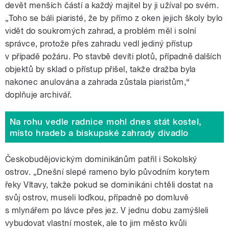
devět menších částí a každý majitel by ji užíval po svém.
„Toho se báli piaristé, že by přímo z oken jejich školy bylo
vidět do soukromých zahrad, a problém měl i solní
správce, protože přes zahradu vedl jediný přístup
v případě požáru. Po stavbě devíti plotů, případně dalších
objektů by sklad o přístup přišel, takže dražba byla
nakonec anulována a zahrada zůstala piaristům,“
doplňuje archivář.
Na rohu vedle radnice mohl dnes stát kostel,
místo hradeb a biskupské zahrady divadlo
Českobudějovickým dominikánům patřil i Sokolský
ostrov. „Dnešní slepé rameno bylo původním korytem
řeky Vltavy, takže pokud se dominikáni chtěli dostat na
svůj ostrov, museli loďkou, případně po domluvě
s mlynářem po lávce přes jez. V jednu dobu zamýšleli
vybudovat vlastní mostek, ale to jim město kvůli