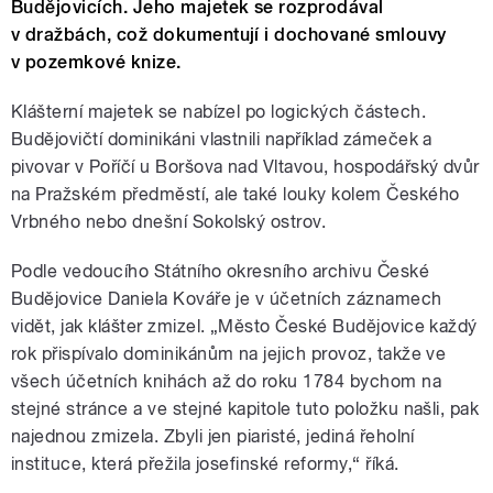
Budějovicích. Jeho majetek se rozprodával
v dražbách, což dokumentují i dochované smlouvy
v pozemkové knize.
Klášterní majetek se nabízel po logických částech.
Budějovičtí dominikáni vlastnili například zámeček a
pivovar v Poříčí u Boršova nad Vltavou, hospodářský dvůr
na Pražském předměstí, ale také louky kolem Českého
Vrbného nebo dnešní Sokolský ostrov.
Podle vedoucího Státního okresního archivu České
Budějovice Daniela Kováře je v účetních záznamech
vidět, jak klášter zmizel. „Město České Budějovice každý
rok přispívalo dominikánům na jejich provoz, takže ve
všech účetních knihách až do roku 1784 bychom na
stejné stránce a ve stejné kapitole tuto položku našli, pak
najednou zmizela. Zbyli jen piaristé, jediná řeholní
instituce, která přežila josefinské reformy,“ říká.