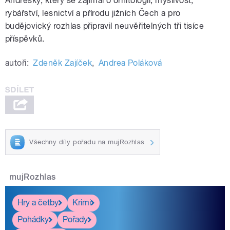
Andresky, který se zajímal o ornitologii, myslivost,
rybářství, lesnictví a přírodu jižních Čech a pro
budějovický rozhlas připravil neuvěřitelných tři tisíce
příspěvků.
autoři:
Zdeněk Zajíček
,
Andrea Poláková
Všechny díly pořadu na mujRozhlas
mujRozhlas
Hry a četby
Krimi
Pohádky
Pořady