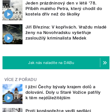
Jeden prázdninový den v létě '78.
Příběh malého Petra, který chodil do
kostela dřív než do školky
Jiří Březina: V kopřivách. Vraždu mladé
ženy na Novohradsku vyšetřuje
zasloužilý kriminalista Medek
Jak nás naladíte na DABu
VÍCE Z POŘADU
I jižní Čechy bývaly krajem dolů a
dolování. Doly u Staré Vožice patřily
k těm nejdůležitějším
Proti koněspřežce vedli sedláci