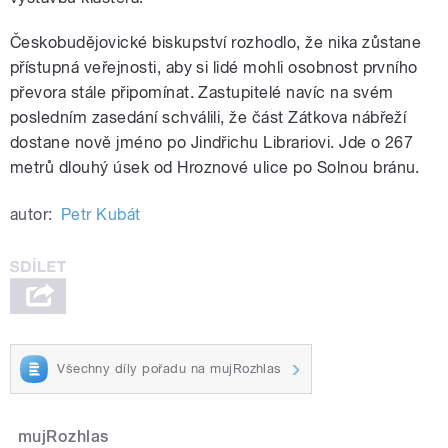
Českobudějovické biskupství rozhodlo, že nika zůstane
přístupná veřejnosti, aby si lidé mohli osobnost prvního
převora stále připomínat. Zastupitelé navíc na svém
posledním zasedání schválili, že část Zátkova nábřeží
dostane nově jméno po Jindřichu Librariovi. Jde o 267
metrů dlouhý úsek od Hroznové ulice po Solnou bránu.
autor:
Petr Kubát
Všechny díly pořadu na mujRozhlas
mujRozhlas