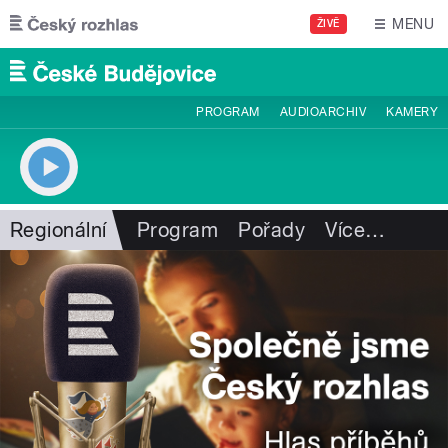
Přejít k hlavnímu obsahu
MENU
ŽIVĚ
PROGRAM
AUDIOARCHIV
KAMERY
Regionální
Program
Pořady
Více
…