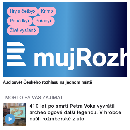
Hry a četby
Krimi
Pohádky
Pořady
Živé vysílání
Audiosvět Českého rozhlasu na jednom místě
MOHLO BY VÁS ZAJÍMAT
410 let po smrti Petra Voka vyvrátili
archeologové další legendu. V hrobce
našli rožmberské zlato