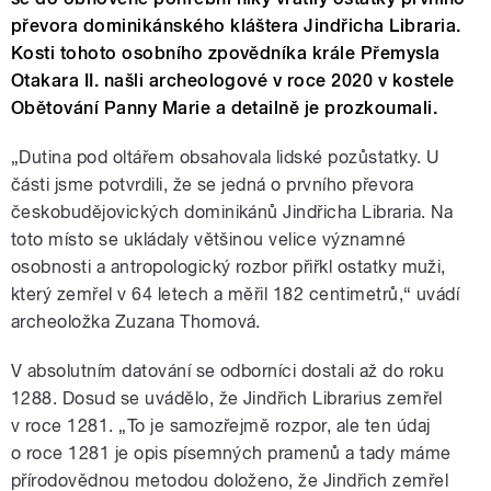
převora dominikánského kláštera Jindřicha Libraria.
Kosti tohoto osobního zpovědníka krále Přemysla
Otakara II. našli archeologové v roce 2020 v kostele
Obětování Panny Marie a detailně je prozkoumali.
„Dutina pod oltářem obsahovala lidské pozůstatky. U
části jsme potvrdili, že se jedná o prvního převora
českobudějovických dominikánů Jindřicha Libraria. Na
toto místo se ukládaly většinou velice významné
osobnosti a antropologický rozbor přiřkl ostatky muži,
který zemřel v 64 letech a měřil 182 centimetrů,“ uvádí
archeoložka Zuzana Thomová.
V absolutním datování se odborníci dostali až do roku
1288. Dosud se uvádělo, že Jindřich Librarius zemřel
v roce 1281. „To je samozřejmě rozpor, ale ten údaj
o roce 1281 je opis písemných pramenů a tady máme
přírodovědnou metodou doloženo, že Jindřich zemřel