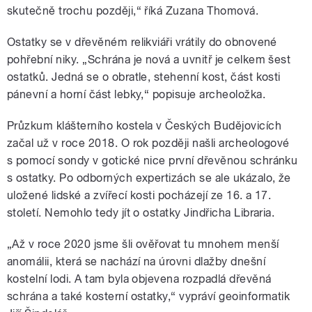
skutečně trochu později,“ říká Zuzana Thomová.
Ostatky se v dřevěném relikviáři vrátily do obnovené
pohřební niky. „Schrána je nová a uvnitř je celkem šest
ostatků. Jedná se o obratle, stehenní kost, část kosti
pánevní a horní část lebky,“ popisuje archeoložka.
Průzkum klášterního kostela v Českých Budějovicích
začal už v roce 2018. O rok později našli archeologové
s pomocí sondy v gotické nice první dřevěnou schránku
s ostatky. Po odborných expertizách se ale ukázalo, že
uložené lidské a zvířecí kosti pocházejí ze 16. a 17.
století. Nemohlo tedy jít o ostatky Jindřicha Libraria.
„Až v roce 2020 jsme šli ověřovat tu mnohem menší
anomálii, která se nachází na úrovni dlažby dnešní
kostelní lodi. A tam byla objevena rozpadlá dřevěná
schrána a také kosterní ostatky,“ vypráví geoinformatik