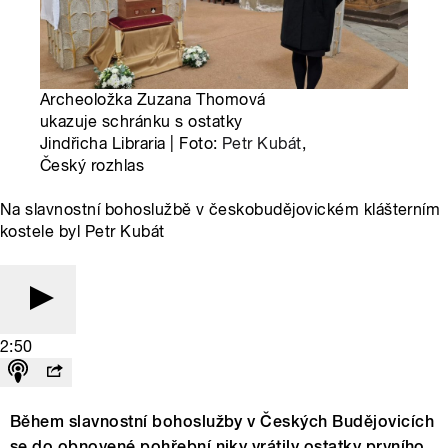
Archeoložka Zuzana Thomová
ukazuje schránku s ostatky
Jindřicha Libraria | Foto:
Petr Kubát
,
Český rozhlas
Na slavnostní bohoslužbě v českobudějovickém klášterním
kostele byl Petr Kubát
2:50
Během slavnostní bohoslužby v Českých Budějovicích
se do obnovené pohřební niky vrátily ostatky prvního