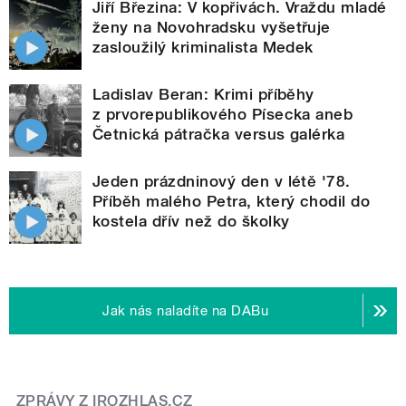
Jiří Březina: V kopřivách. Vraždu mladé
ženy na Novohradsku vyšetřuje
zasloužilý kriminalista Medek
Ladislav Beran: Krimi příběhy
z prvorepublikového Písecka aneb
Četnická pátračka versus galérka
Jeden prázdninový den v létě '78.
Příběh malého Petra, který chodil do
kostela dřív než do školky
Jak nás naladíte na DABu
ZPRÁVY Z IROZHLAS.CZ