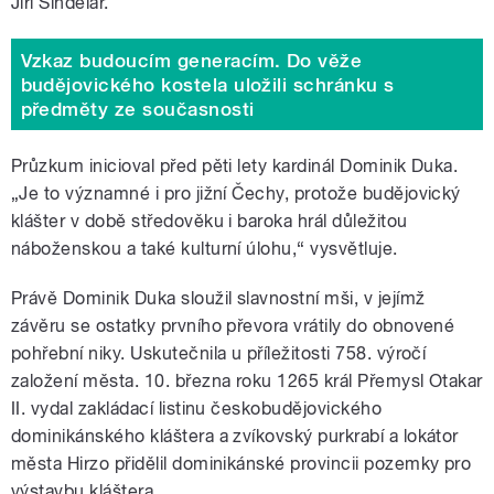
Jiří Šindelář.
Vzkaz budoucím generacím. Do věže
budějovického kostela uložili schránku s
předměty ze současnosti
Průzkum inicioval před pěti lety kardinál Dominik Duka.
„Je to významné i pro jižní Čechy, protože budějovický
klášter v době středověku i baroka hrál důležitou
náboženskou a také kulturní úlohu,“ vysvětluje.
Právě Dominik Duka sloužil slavnostní mši, v jejímž
závěru se ostatky prvního převora vrátily do obnovené
pohřební niky. Uskutečnila u příležitosti 758. výročí
založení města. 10. března roku 1265 král Přemysl Otakar
II. vydal zakládací listinu českobudějovického
dominikánského kláštera a zvíkovský purkrabí a lokátor
města Hirzo přidělil dominikánské provincii pozemky pro
výstavbu kláštera.