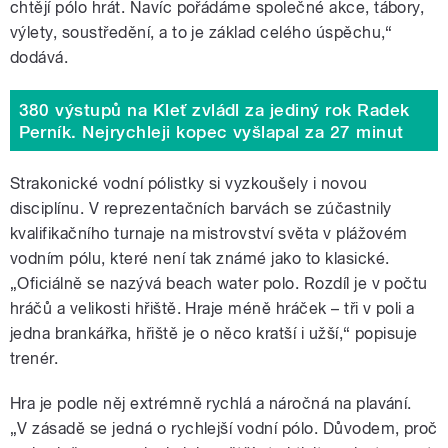
chtějí pólo hrát. Navíc pořádáme společné akce, tábory,
výlety, soustředění, a to je základ celého úspěchu,“
dodává.
380 výstupů na Kleť zvládl za jediný rok Radek
Perník. Nejrychleji kopec vyšlapal za 27 minut
Strakonické vodní pólistky si vyzkoušely i novou
disciplínu. V reprezentačních barvách se zúčastnily
kvalifikačního turnaje na mistrovství světa v plážovém
vodním pólu, které není tak známé jako to klasické.
„Oficiálně se nazývá beach water polo. Rozdíl je v počtu
hráčů a velikosti hřiště. Hraje méně hráček – tři v poli a
jedna brankářka, hřiště je o něco kratší i užší,“ popisuje
trenér.
Hra je podle něj extrémně rychlá a náročná na plavání.
„V zásadě se jedná o rychlejší vodní pólo. Důvodem, proč