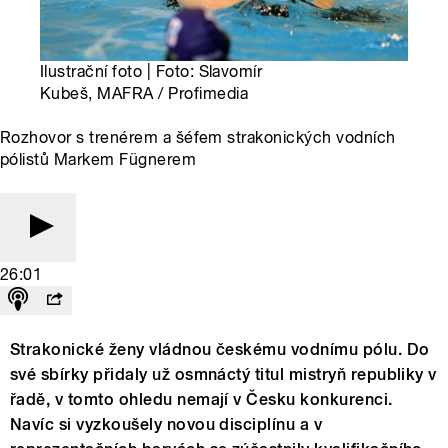
Ilustrační foto | Foto: Slavomír
Kubeš, MAFRA / Profimedia
Rozhovor s trenérem a šéfem strakonických vodních
pólistů Markem Fügnerem
26:01
Strakonické ženy vládnou českému vodnímu pólu. Do
své sbírky přidaly už osmnáctý titul mistryň republiky v
řadě, v tomto ohledu nemají v Česku konkurenci.
Navíc si vyzkoušely novou disciplínu a v