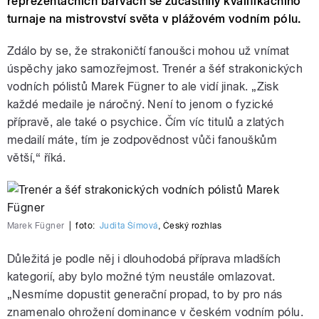
reprezentačních barvách se zúčastnily kvalifikačního
turnaje na mistrovství světa v plážovém vodním pólu.
Zdálo by se, že strakoničtí fanoušci mohou už vnímat
úspěchy jako samozřejmost. Trenér a šéf strakonických
vodních pólistů Marek Fügner to ale vidí jinak. „Zisk
každé medaile je náročný. Není to jenom o fyzické
přípravě, ale také o psychice. Čím víc titulů a zlatých
medailí máte, tím je zodpovědnost vůči fanouškům
větší,“ říká.
Marek Fügner
|
foto:
Judita Šímová
,
Český rozhlas
Důležitá je podle něj i dlouhodobá příprava mladších
kategorií, aby bylo možné tým neustále omlazovat.
„Nesmíme dopustit generační propad, to by pro nás
znamenalo ohrožení dominance v českém vodním pólu.