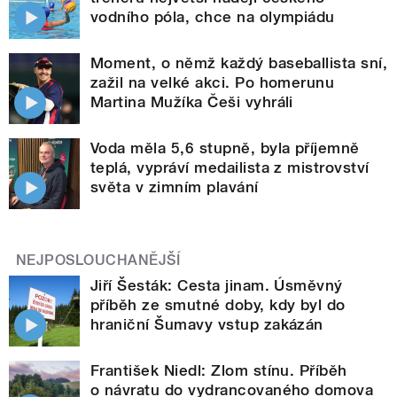
vodního póla, chce na olympiádu
Moment, o němž každý baseballista sní,
zažil na velké akci. Po homerunu
Martina Mužíka Češi vyhráli
Voda měla 5,6 stupně, byla příjemně
teplá, vypráví medailista z mistrovství
světa v zimním plavání
NEJPOSLOUCHANĚJŠÍ
Jiří Šesták: Cesta jinam. Úsměvný
příběh ze smutné doby, kdy byl do
hraniční Šumavy vstup zakázán
František Niedl: Zlom stínu. Příběh
o návratu do vydrancovaného domova