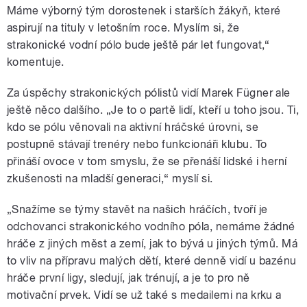
Máme výborný tým dorostenek i starších žákyň, které
aspirují na tituly v letošním roce. Myslím si, že
strakonické vodní pólo bude ještě pár let fungovat,“
komentuje.
Za úspěchy strakonických pólistů vidí Marek Fügner ale
ještě něco dalšího. „Je to o partě lidí, kteří u toho jsou. Ti,
kdo se pólu věnovali na aktivní hráčské úrovni, se
postupně stávají trenéry nebo funkcionáři klubu. To
přináší ovoce v tom smyslu, že se přenáší lidské i herní
zkušenosti na mladší generaci,“ myslí si.
„Snažíme se týmy stavět na našich hráčích, tvoří je
odchovanci strakonického vodního póla, nemáme žádné
hráče z jiných měst a zemí, jak to bývá u jiných týmů. Má
to vliv na přípravu malých dětí, které denně vidí u bazénu
hráče první ligy, sledují, jak trénují, a je to pro ně
motivační prvek. Vidí se už také s medailemi na krku a