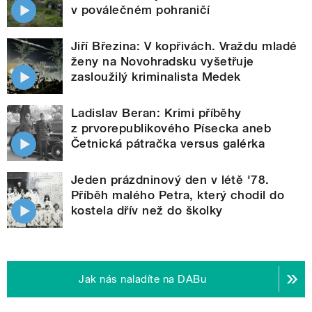
v poválečném pohraničí
Jiří Březina: V kopřivách. Vraždu mladé
ženy na Novohradsku vyšetřuje
zasloužilý kriminalista Medek
Ladislav Beran: Krimi příběhy
z prvorepublikového Písecka aneb
Četnická pátračka versus galérka
Jeden prázdninový den v létě '78.
Příběh malého Petra, který chodil do
kostela dřív než do školky
Jak nás naladíte na DABu