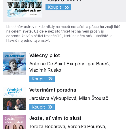
Koupit
Lincolnův ostrov nikdo nikdy na mapě nenašel, a přece ho znají lidé
na celém světě. Už déle než sto třicet let na něm prožívají
dobrodružství s pěticí trosečníků, kteří na něm našli útočiště, a
hlavně nejedno tajemství.
Válečný pilot
Antoine De Saint Exupéry, Igor Bareš,
Vladimír Rusko
Koupit
Veterinární poradna
Jaroslava Vykoupilová, Milan Štourač
Koupit
Jezte, ať vám to sluší
Tereza Bebarová, Veronika Pourová,