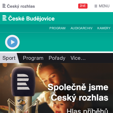
Přejít k hlavnímu obsahu
MENU
ŽIVĚ
PROGRAM
AUDIOARCHIV
KAMERY
Sport
Program
Pořady
Více
…