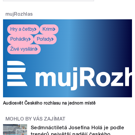
mujRozhlas
Hry a četby
Krimi
Pohádky
Pořady
Živé vysílání
Audiosvět Českého rozhlasu na jednom místě
MOHLO BY VÁS ZAJÍMAT
Sedmnáctiletá Josefína Holá je podle
trenérů největší nadějí českého