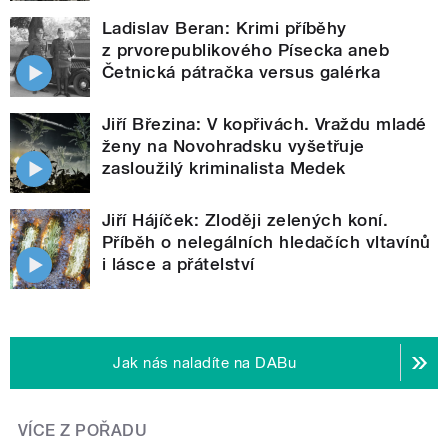
Ladislav Beran: Krimi příběhy
z prvorepublikového Písecka aneb
Četnická pátračka versus galérka
Jiří Březina: V kopřivách. Vraždu mladé
ženy na Novohradsku vyšetřuje
zasloužilý kriminalista Medek
Jiří Hájíček: Zloději zelených koní.
Příběh o nelegálních hledačích vltavínů
i lásce a přátelství
Jak nás naladíte na DABu
VÍCE Z POŘADU