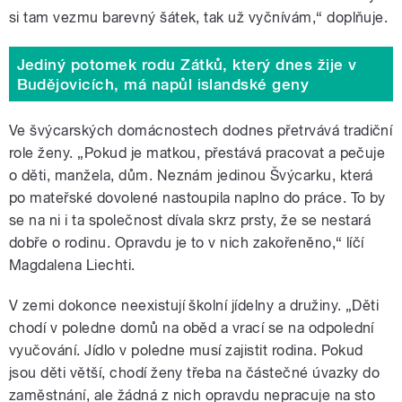
si tam vezmu barevný šátek, tak už vyčnívám,“ doplňuje.
Jediný potomek rodu Zátků, který dnes žije v
Budějovicích, má napůl islandské geny
Ve švýcarských domácnostech dodnes přetrvává tradiční
role ženy. „Pokud je matkou, přestává pracovat a pečuje
o děti, manžela, dům. Neznám jedinou Švýcarku, která
po mateřské dovolené nastoupila naplno do práce. To by
se na ni i ta společnost dívala skrz prsty, že se nestará
dobře o rodinu. Opravdu je to v nich zakořeněno,“ líčí
Magdalena Liechti.
V zemi dokonce neexistují školní jídelny a družiny. „Děti
chodí v poledne domů na oběd a vrací se na odpolední
vyučování. Jídlo v poledne musí zajistit rodina. Pokud
jsou děti větší, chodí ženy třeba na částečné úvazky do
zaměstnání, ale žádná z nich opravdu nepracuje na sto