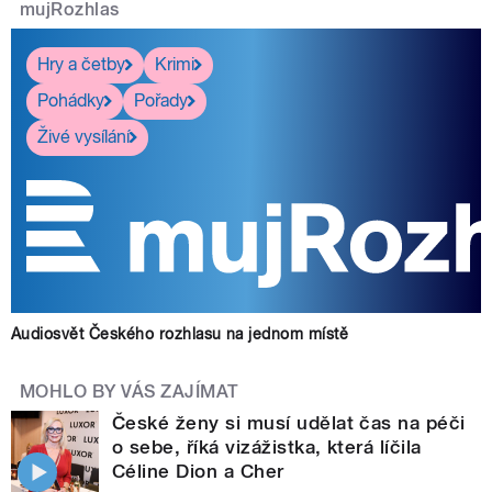
mujRozhlas
Hry a četby
Krimi
Pohádky
Pořady
Živé vysílání
Audiosvět Českého rozhlasu na jednom místě
MOHLO BY VÁS ZAJÍMAT
České ženy si musí udělat čas na péči
o sebe, říká vizážistka, která líčila
Céline Dion a Cher