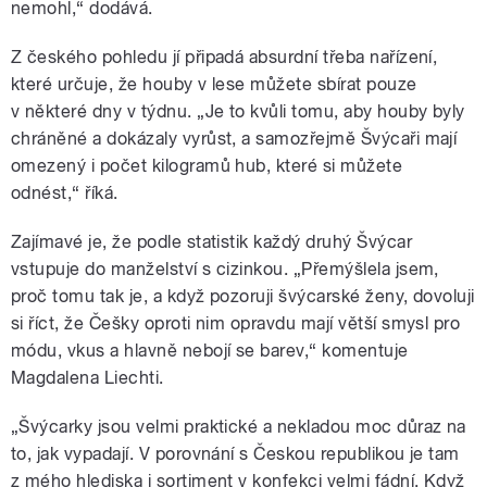
nemohl,“ dodává.
Z českého pohledu jí připadá absurdní třeba nařízení,
které určuje, že houby v lese můžete sbírat pouze
v některé dny v týdnu. „Je to kvůli tomu, aby houby byly
chráněné a dokázaly vyrůst, a samozřejmě Švýcaři mají
omezený i počet kilogramů hub, které si můžete
odnést,“ říká.
Zajímavé je, že podle statistik každý druhý Švýcar
vstupuje do manželství s cizinkou. „Přemýšlela jsem,
proč tomu tak je, a když pozoruji švýcarské ženy, dovoluji
si říct, že Češky oproti nim opravdu mají větší smysl pro
módu, vkus a hlavně nebojí se barev,“ komentuje
Magdalena Liechti.
„Švýcarky jsou velmi praktické a nekladou moc důraz na
to, jak vypadají. V porovnání s Českou republikou je tam
z mého hlediska i sortiment v konfekci velmi fádní. Když