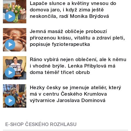
Lapače slunce a květiny vnesou do
domova jaro, i když zima ještě
neskončila, radí Monika Brýdová
Jemná masáž obličeje probouzí
přirozenou krásu, vitalitu a zdraví pleti,
popisuje fyzioterapeutka
Ráno vybírá nejen oblečení, ale k němu
i vhodné brýle. Lenka Přibylová má
doma téměř třicet obrub
Hezky česky se jmenuje ateliér, který
má v centru Českého Krumlova
výtvarnice Jaroslava Dominová
E-SHOP ČESKÉHO ROZHLASU