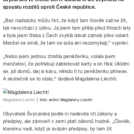
spoustu rozdílů oproti České republice.
„Bez nadsázky můžu říct, že když tam člověk začne žít,
tak nevychází z údivu. Já jsem tam přišla před třinácti lety
a byla jsem třeba z Čech zvyklá dávat zámek přes volant.
Manžel se smál, že tam se auta ani nezamykají,“ vypráví.
„Nebo jsem jednou ztratila peněženku, volala jsem
manželovi, že potřebuji zablokovat karty a on říká: Uklidni
se, jdi domů, dej si kávu, někdo ti tu peněženku přinese.
A skutečně se to stalo,“ dodává Magdalena Liechti.
Magdalena Liechti
|
foto:
archiv Magdaleny Liechti
Obyvatelé Švýcarska podle ní nadevše ctí zákony a
předpisy, ale zároveň v zemi platí zákonů hodně. „Člověk,
kterému vadí, když je svázán předpisy, by tam žít