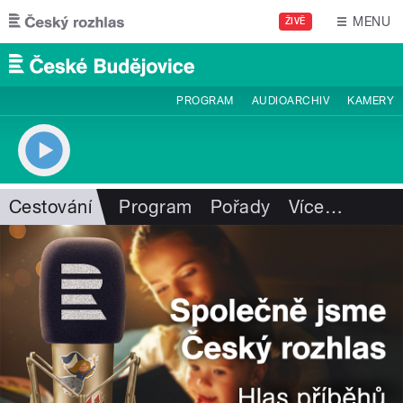
Přejít k hlavnímu obsahu
MENU
ŽIVĚ
PROGRAM
AUDIOARCHIV
KAMERY
Cestování
Program
Pořady
Více
…