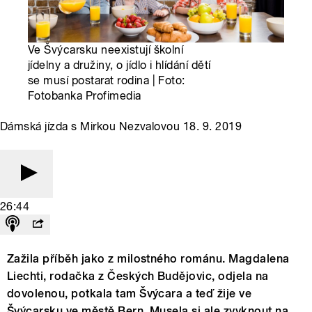
Ve Švýcarsku neexistují školní
jídelny a družiny, o jídlo i hlídání dětí
se musí postarat rodina | Foto:
Fotobanka Profimedia
Dámská jízda s Mirkou Nezvalovou 18. 9. 2019
26:44
Zažila příběh jako z milostného románu. Magdalena
Liechti, rodačka z Českých Budějovic, odjela na
dovolenou, potkala tam Švýcara a teď žije ve
Švýcarsku ve městě Bern. Musela si ale zvyknout na