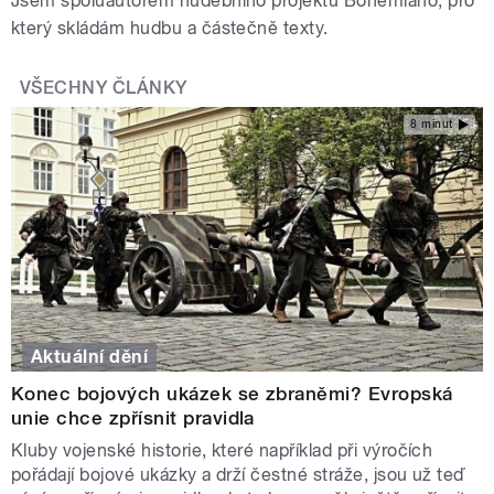
Jsem spoluautorem hudebního projektu Bohemiano, pro
který skládám hudbu a částečně texty.
VŠECHNY ČLÁNKY
8 minut
Aktuální dění
Konec bojových ukázek se zbraněmi? Evropská
unie chce zpřísnit pravidla
Kluby vojenské historie, které například při výročích
pořádají bojové ukázky a drží čestné stráže, jsou už teď