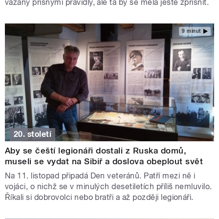
vázány přísnými pravidly, ale ta by se měla ještě zpřísnit.
9 minut
20. století
Aby se čeští legionáři dostali z Ruska domů,
museli se vydat na Sibiř a doslova obeplout svět
Na 11. listopad připadá Den veteránů. Patří mezi ně i
vojáci, o nichž se v minulých desetiletích příliš nemluvilo.
Říkali si dobrovolci nebo bratři a až později legionáři.