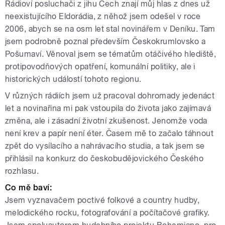
Rádioví posluchači z jihu Čech znají můj hlas z dnes už
neexistujícího Eldorádia, z něhož jsem odešel v roce
2006, abych se na osm let stal novinářem v Deníku. Tam
jsem podrobně poznal především Českokrumlovsko a
Pošumaví. Věnoval jsem se tématům otáčivého hlediště,
protipovodňových opatření, komunální politiky, ale i
historických událostí tohoto regionu.
V různých rádiích jsem už pracoval dohromady jedenáct
let a novinařina mi pak vstoupila do života jako zajímavá
změna, ale i zásadní životní zkušenost. Jenomže voda
není krev a papír není éter. Časem mě to začalo táhnout
zpět do vysílacího a nahrávacího studia, a tak jsem se
přihlásil na konkurz do českobudějovického Českého
rozhlasu.
Co mě baví:
Jsem vyznavačem poctivé folkové a country hudby,
melodického rocku, fotografování a počítačové grafiky.