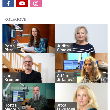
KOLEGOVÉ
Petra
Judita
Pitra
Šímová
Jan
Adéla
Křemen
Jirkalová
Honza
Jitka
Macoun
Lukešová