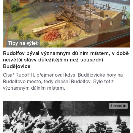
Tipy na výlet
Rudolfov býval významným důlním místem, v době
největší slávy důležitějším než sousední
Budějovice
Císař Rudolf II. přejmenoval kdysi Budějovické hory na
Rudolfovo město, tedy dnešní Rudolfov. Bylo totiž
významným důlním místem.
8 minut