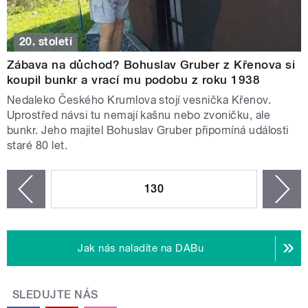
20. století
Zábava na důchod? Bohuslav Gruber z Křenova si
koupil bunkr a vrací mu podobu z roku 1938
Nedaleko Českého Krumlova stojí vesnička Křenov.
Uprostřed návsi tu nemají kašnu nebo zvoničku, ale
bunkr. Jeho majitel Bohuslav Gruber připomíná události
staré 80 let.
STRÁNKY
130
n
zí
Jak nás naladíte na DABu
SLEDUJTE NÁS