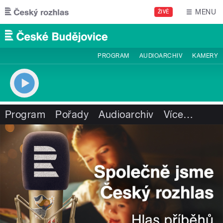
Přejít k hlavnímu obsahu
MENU
ŽIVĚ
PROGRAM
AUDIOARCHIV
KAMERY
Program
Pořady
Audioarchiv
Více
…