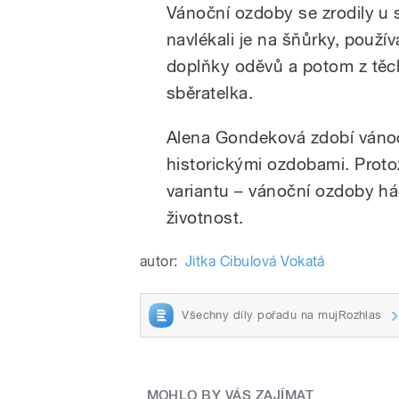
Vánoční ozdoby se zrodily u s
navlékali je na šňůrky, použí
doplňky oděvů a potom z těch
sběratelka.
Alena Gondeková zdobí vánoč
historickými ozdobami. Protože
variantu – vánoční ozdoby há
životnost.
autor:
Jitka Cibulová Vokatá
Všechny díly pořadu na mujRozhlas
MOHLO BY VÁS ZAJÍMAT