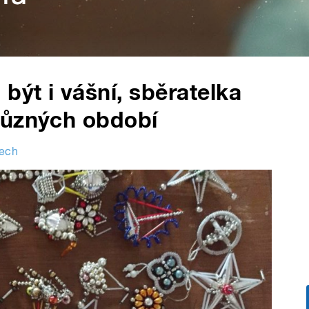
ýt i vášní, sběratelka
různých období
Čech