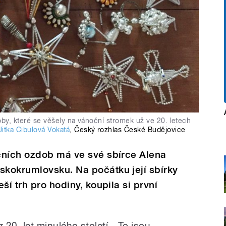
by, které se věšely na vánoční stromek už ve 20. letech
Jitka Cibulová Vokatá
,
Český rozhlas České Budějovice
čních ozdob má ve své sbírce Alena
kokrumlovsku. Na počátku její sbírky
ší trh pro hodiny, koupila si první
z 20. let minulého století. „To jsou