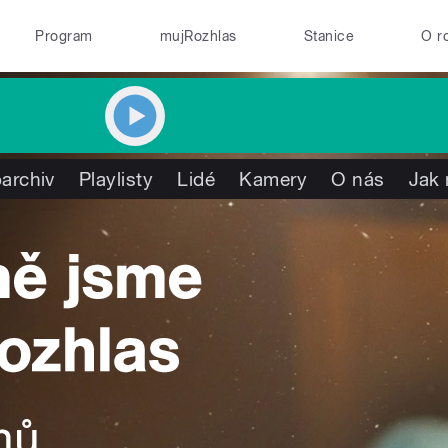
Program
mujRozhlas
Stanice
O r
archiv
Playlisty
Lidé
Kamery
O nás
Jak 