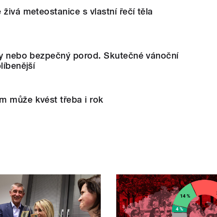
živá meteostanice s vlastní řečí těla
ety nebo bezpečný porod. Skutečné vánoční
líbenější
m může kvést třeba i rok