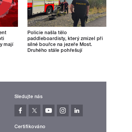
ent
Policie našla tělo
ti
paddleboardisty, který zmizel při
y mají
silné bouřce na jezeře Most.
Druhého stále pohřešují
Sledujte nás
Certifikováno