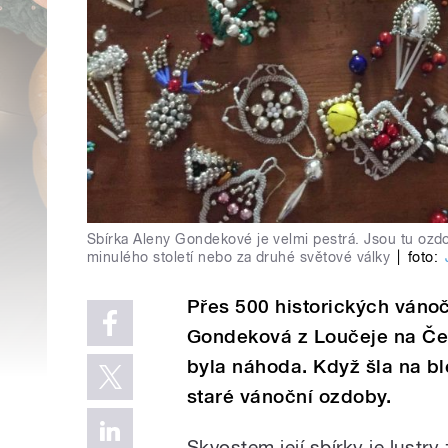
Sbírka Aleny Gondekové je velmi pestrá. Jsou tu ozdo
minulého století nebo za druhé světové války
|
foto:
Přes 500 historických váno
Gondeková z Loučeje na Čes
byla náhoda. Když šla na ble
staré vánoční ozdoby.
Skvostem její sbírky je lustry 