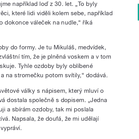
ujme například loď z 30. let. „To byly
ci, které lidi viděli kolem sebe, například
bo dokonce váleček na nudle,“ říká
by do formy. Je tu Mikuláš, medvídek,
 zvláštní tím, že je plněná voskem a v tom
eskuje. Tyhle ozdoby byly oblíbené
 a na stromečku potom svítily,“ dodává.
větové války s nápisem, který mluví o
vá dostala společně s dopisem. „Jedna
uji a sbírám ozdoby, tak mi poslala
ívá. Napsala, že doufá, že mi udělají
 vypráví.