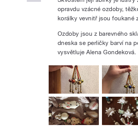
opravdu vzácné ozdoby, těžko
korálky vevnitř jsou foukané 
Ozdoby jsou z barevného skla
dneska se perličky barví na p
vysvětluje Alena Gondeková.