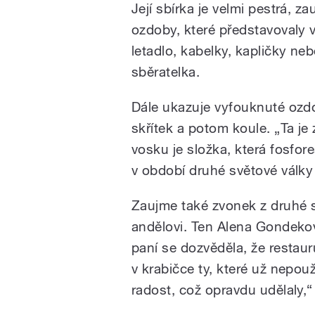
Její sbírka je velmi pestrá, za
ozdoby, které představovaly vě
letadlo, kabelky, kapličky ne
sběratelka.
Dále ukazuje vyfouknuté ozdo
skřítek a potom koule. „Ta je
vosku je složka, která fosfor
v období druhé světové války
Zaujme také zvonek z druhé s
andělovi. Ten Alena Gondeko
paní se dozvěděla, že restaur
v krabičce ty, které už nepouž
radost, což opravdu udělaly,“