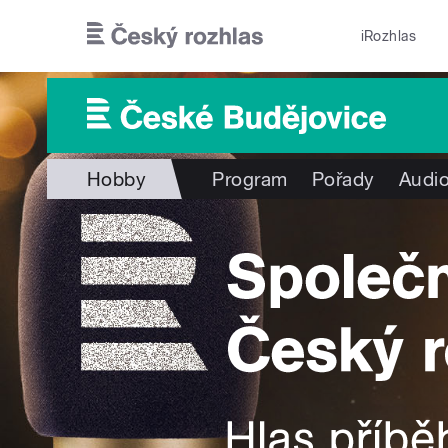
Přejít k hlavnímu obsahu
iRozhlas
Hobby
Program
Pořady
Audio