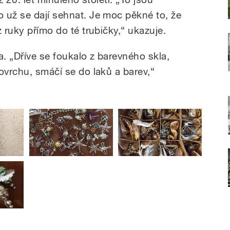
 už se dají sehnat. Je moc pěkné to, že
z ruky přímo do té trubičky,“ ukazuje.
. „Dříve se foukalo z barevného skla,
ovrchu, smáčí se do laků a barev,“