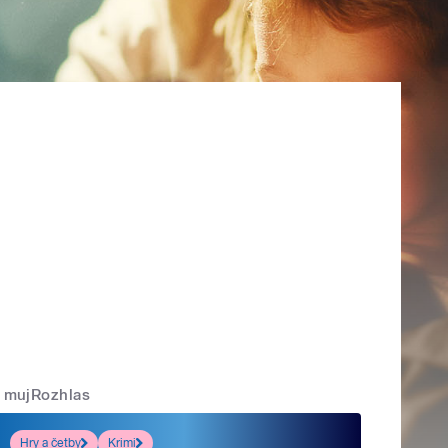
mujRozhlas
Hry a četby
Krimi