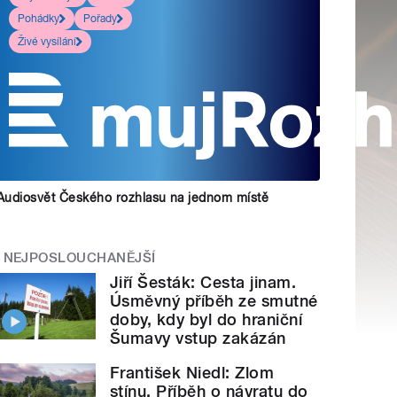
Pohádky
Pořady
Živé vysílání
Audiosvět Českého rozhlasu na jednom místě
NEJPOSLOUCHANĚJŠÍ
Jiří Šesták: Cesta jinam.
Úsměvný příběh ze smutné
doby, kdy byl do hraniční
Šumavy vstup zakázán
František Niedl: Zlom
stínu. Příběh o návratu do