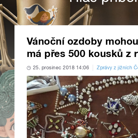
Vánoční ozdoby mohou b
má přes 500 kousků z 
25. prosinec 2018 14:06
Zprávy z jižních 