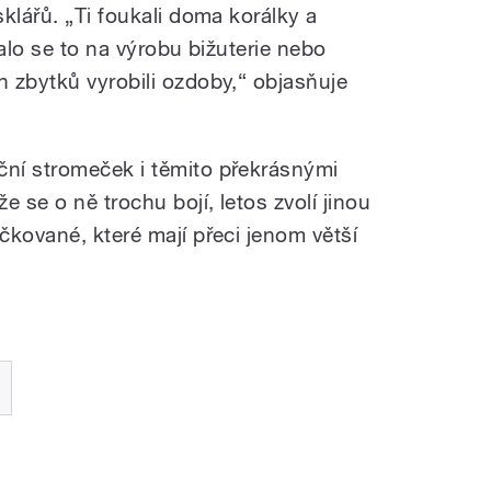
klářů. „Ti foukali doma korálky a
valo se to na výrobu bižuterie nebo
 zbytků vyrobili ozdoby,“ objasňuje
ní stromeček i těmito překrásnými
 se o ně trochu bojí, letos zvolí jinou
čkované, které mají přeci jenom větší