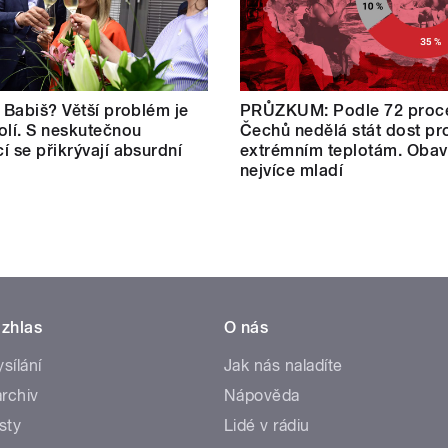
: Babiš? Větší problém je
PRŮZKUM: Podle 72 proc
olí. S neskutečnou
Čechů nedělá stát dost pro
í se přikrývají absurdní
extrémním teplotám. Obav
nejvíce mladí
zhlas
O nás
ysílání
Jak nás naladíte
rchiv
Nápověda
sty
Lidé v rádiu