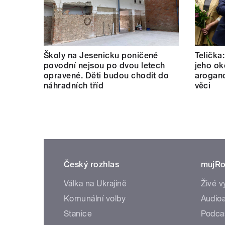
Školy na Jesenicku poničené
Telička
povodní nejsou po dvou letech
jeho ok
opravené. Děti budou chodit do
aroganc
náhradních tříd
věci
Český rozhlas
mujRo
Válka na Ukrajině
Živé v
Komunální volby
Audioa
Stanice
Podca