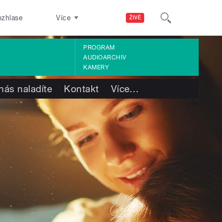
ozhlase
Více
ŽIVĚ
PROGRAM
AUDIOARCHIV
KAMERY
nás naladíte
Kontakt
Více
…