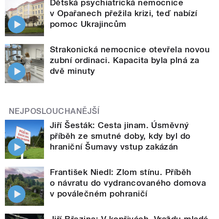
Dětská psychiatrická nemocnice
v Opařanech přežila krizi, teď nabízí
pomoc Ukrajincům
Strakonická nemocnice otevřela novou
zubní ordinaci. Kapacita byla plná za
dvě minuty
NEJPOSLOUCHANĚJŠÍ
Jiří Šesták: Cesta jinam. Úsměvný
příběh ze smutné doby, kdy byl do
hraniční Šumavy vstup zakázán
František Niedl: Zlom stínu. Příběh
o návratu do vydrancovaného domova
v poválečném pohraničí
Jiří Březina: V kopřivách. Vraždu mladé