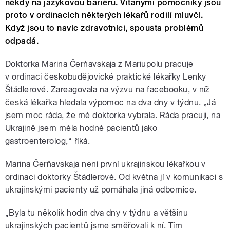
někdy na jazykovou bariéru. Vítanými pomocníky jsou
proto v ordinacích některých lékařů rodilí mluvčí.
Když jsou to navíc zdravotníci, spousta problémů
odpadá.
Doktorka Marina Čerňavskaja z Mariupolu pracuje
v ordinaci českobudějovické praktické lékařky Lenky
Štádlerové. Zareagovala na výzvu na facebooku, v níž
česká lékařka hledala výpomoc na dva dny v týdnu. „Já
jsem moc ráda, že mě doktorka vybrala. Ráda pracuji, na
Ukrajině jsem měla hodně pacientů jako
gastroenterolog,“ říká.
Marina Čerňavskaja není první ukrajinskou lékařkou v
ordinaci doktorky Štádlerové. Od května jí v komunikaci s
ukrajinskými pacienty už pomáhala jiná odbornice.
„Byla tu několik hodin dva dny v týdnu a většinu
ukrajinských pacientů jsme směřovali k ní. Tím