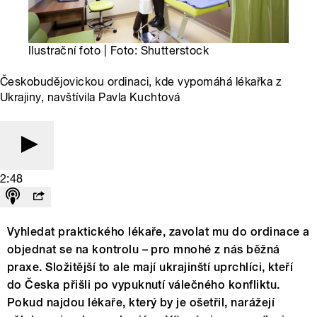
Ilustrační foto | Foto: Shutterstock
Českobudějovickou ordinaci, kde vypomáhá lékařka z
Ukrajiny, navštívila Pavla Kuchtová
2:48
Vyhledat praktického lékaře, zavolat mu do ordinace a
objednat se na kontrolu – pro mnohé z nás běžná
praxe. Složitější to ale mají ukrajinští uprchlíci, kteří
do Česka přišli po vypuknutí válečného konfliktu.
Pokud najdou lékaře, který by je ošetřil, narážejí