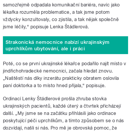
samozřejmě odpadala komunikační bariéra, navíc jako
lékařka rozuměla problematice, a tak jsme potom
vždycky konzultovaly, co zjistila, a tak nějak společně
jsme léčily,“ popisuje Lenka Štádlerová.
Strakonická nemocnice nabízí ukrajinským
uprchlíkům ubytování, ale i práci
Poté, co se první ukrajinské lékařce podařilo najít místo v
jindřichohradecké nemocnici, začala hledat znovu.
„Naštěstí nás díky inzerátu prakticky obratem oslovila
paní doktorka a to místo hned přijala,“ popisuje.
Ordinací Lenky Štádlerové prošla zhruba stovka
ukrajinských pacientů, každé úterý a čtvrtek přicházejí
další. „My jsme se na začátku přihlásili jako ordinace
poskytující péči uprchlíkům, a tímto způsobem se o nás
dozvídají, našli si nás. Pro mě je obrovská pomoc, že