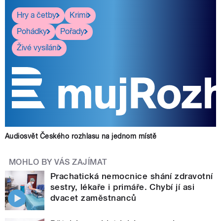
Hry a četby
Krimi
Pohádky
Pořady
Živé vysílání
Audiosvět Českého rozhlasu na jednom místě
MOHLO BY VÁS ZAJÍMAT
Prachatická nemocnice shání zdravotní
sestry, lékaře i primáře. Chybí jí asi
dvacet zaměstnanců