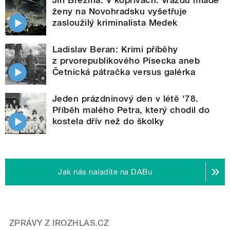
ženy na Novohradsku vyšetřuje
zasloužilý kriminalista Medek
Ladislav Beran: Krimi příběhy
z prvorepublikového Písecka aneb
Četnická pátračka versus galérka
Jeden prázdninový den v létě '78.
Příběh malého Petra, který chodil do
kostela dřív než do školky
Jak nás naladíte na DABu
ZPRÁVY Z IROZHLAS.CZ