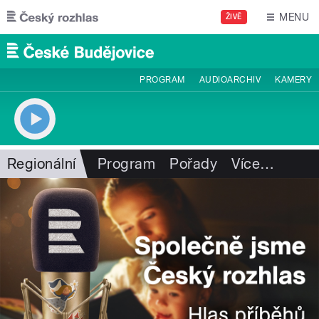
Přejít k hlavnímu obsahu
MENU
ŽIVĚ
PROGRAM
AUDIOARCHIV
KAMERY
Regionální
Program
Pořady
Více
…