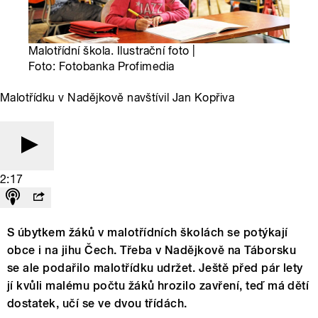
Malotřídní škola. Ilustrační foto |
Foto: Fotobanka Profimedia
Malotřídku v Nadějkově navštívil Jan Kopřiva
2:17
S úbytkem žáků v malotřídních školách se potýkají
obce i na jihu Čech. Třeba v Nadějkově na Táborsku
se ale podařilo malotřídku udržet. Ještě před pár lety
jí kvůli malému počtu žáků hrozilo zavření, teď má dětí
dostatek, učí se ve dvou třídách.