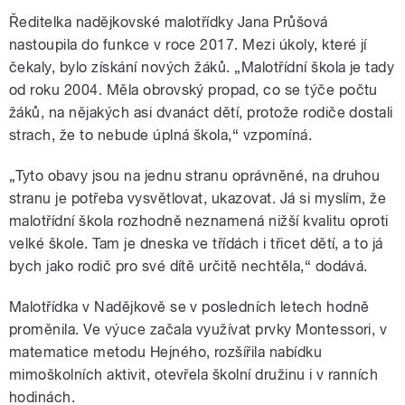
Ředitelka nadějkovské malotřídky Jana Průšová
nastoupila do funkce v roce 2017. Mezi úkoly, které jí
čekaly, bylo získání nových žáků. „Malotřídní škola je tady
od roku 2004. Měla obrovský propad, co se týče počtu
žáků, na nějakých asi dvanáct dětí, protože rodiče dostali
strach, že to nebude úplná škola,“ vzpomíná.
„Tyto obavy jsou na jednu stranu oprávněné, na druhou
stranu je potřeba vysvětlovat, ukazovat. Já si myslím, že
malotřídní škola rozhodně neznamená nižší kvalitu oproti
velké škole. Tam je dneska ve třídách i třicet dětí, a to já
bych jako rodič pro své dítě určitě nechtěla,“ dodává.
Malotřídka v Nadějkově se v posledních letech hodně
proměnila. Ve výuce začala využívat prvky Montessori, v
matematice metodu Hejného, rozšířila nabídku
mimoškolních aktivit, otevřela školní družinu i v ranních
hodinách.