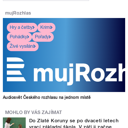
mujRozhlas
Hry a četby
Krimi
Pohádky
Pořady
Živé vysílání
Audiosvět Českého rozhlasu na jednom místě
MOHLO BY VÁS ZAJÍMAT
Do Zlaté Koruny se po dvaceti letech
vrací základní škola. V září ji začne