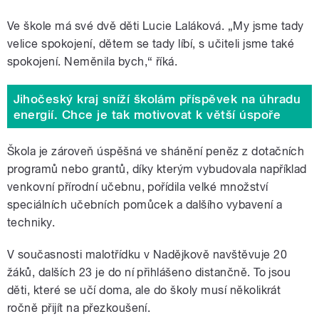
Ve škole má své dvě děti Lucie Laláková. „My jsme tady
velice spokojení, dětem se tady líbí, s učiteli jsme také
spokojení. Neměnila bych,“ říká.
Jihočeský kraj sníží školám příspěvek na úhradu
energií. Chce je tak motivovat k větší úspoře
Škola je zároveň úspěšná ve shánění peněz z dotačních
programů nebo grantů, díky kterým vybudovala například
venkovní přírodní učebnu, pořídila velké množství
speciálních učebních pomůcek a dalšího vybavení a
techniky.
V současnosti malotřídku v Nadějkově navštěvuje 20
žáků, dalších 23 je do ní přihlášeno distančně. To jsou
děti, které se učí doma, ale do školy musí několikrát
ročně přijít na přezkoušení.