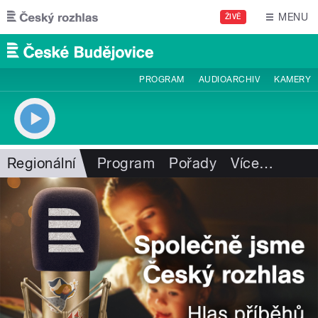
Přejít k hlavnímu obsahu
MENU
ŽIVĚ
PROGRAM
AUDIOARCHIV
KAMERY
Regionální
Program
Pořady
Více
…