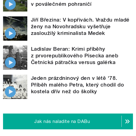
v poválečném pohraničí
Jiří Březina: V kopřivách. Vraždu mladé
ženy na Novohradsku vyšetřuje
zasloužilý kriminalista Medek
Ladislav Beran: Krimi příběhy
z prvorepublikového Písecka aneb
Četnická pátračka versus galérka
Jeden prázdninový den v létě '78.
Příběh malého Petra, který chodil do
kostela dřív než do školky
Jak nás naladíte na DABu