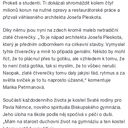
Prokeš a studenti. Ti dokázali shromáždit kolem čtyř
milionů korun na nutné opravy a restaurátorské práce a
přizvali věhlasného architekta Josefa Pleskota.
Díky němu jsou nyní na zdech kromě maleb netradiční
zlaté čtverečky. „To je nápad architekta Josefa Pleskota,
který je předním odborníkem na církevní stavby. Vymyslel
tyhle čtverečky a mně to připadá geniální. Někdo by mohl
říct, že to plácnul přes tu gotiku, ale vzhledem k tomu, že
to není čistá gotika, tak si myslím, že to vůbec neruší.
Naopak, zlaté čtverečky tomu daly jakýsi řád, rytmus a za
světla svíček je to tu naprosto úžasné,“ komentuje
Marika Petrmanová.
Součástí každodenního života je kostel Svaté rodiny pro
Pavla Němce, nového spirituála Biskupského gymnázia.
Jeho úloha na škole podle něj spočívá v péči o duši.
„Mám na starost duchovní život na gymnáziu a ten kostel