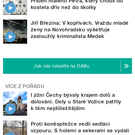
Příběh malého Petra, který chodil do
kostela dřív než do školky
Jiří Březina: V kopřivách. Vraždu mladé
ženy na Novohradsku vyšetřuje
zasloužilý kriminalista Medek
Jak nás naladíte na DABu
VÍCE Z POŘADU
I jižní Čechy bývaly krajem dolů a
dolování. Doly u Staré Vožice patřily
k těm nejdůležitějším
Proti koněspřežce vedli sedláci
vzpouru. S holemi a sekerami se vydali