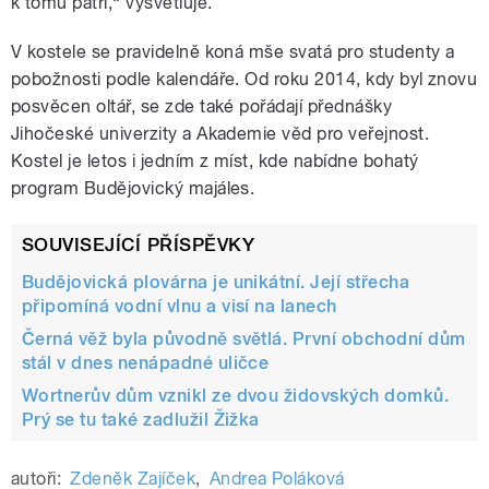
k tomu patří,“ vysvětluje.
V kostele se pravidelně koná mše svatá pro studenty a
pobožnosti podle kalendáře. Od roku 2014, kdy byl znovu
posvěcen oltář, se zde také pořádají přednášky
Jihočeské univerzity a Akademie věd pro veřejnost.
Kostel je letos i jedním z míst, kde nabídne bohatý
program Budějovický majáles.
SOUVISEJÍCÍ PŘÍSPĚVKY
Budějovická plovárna je unikátní. Její střecha
připomíná vodní vlnu a visí na lanech
Černá věž byla původně světlá. První obchodní dům
stál v dnes nenápadné uličce
Wortnerův dům vznikl ze dvou židovských domků.
Prý se tu také zadlužil Žižka
autoři:
Zdeněk Zajíček
,
Andrea Poláková