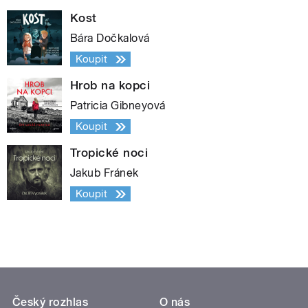
Kost
Bára Dočkalová
Koupit
Hrob na kopci
Patricia Gibneyová
Koupit
Tropické noci
Jakub Fránek
Koupit
Český rozhlas
O nás