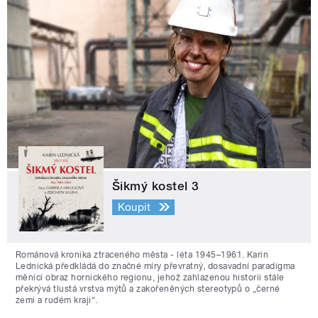
Šikmý kostel 3
Koupit
Románová kronika ztraceného města - léta 1945–1961. Karin
Lednická předkládá do značné míry převratný, dosavadní paradigma
měnící obraz hornického regionu, jehož zahlazenou historii stále
překrývá tlustá vrstva mýtů a zakořeněných stereotypů o „černé
zemi a rudém kraji“.