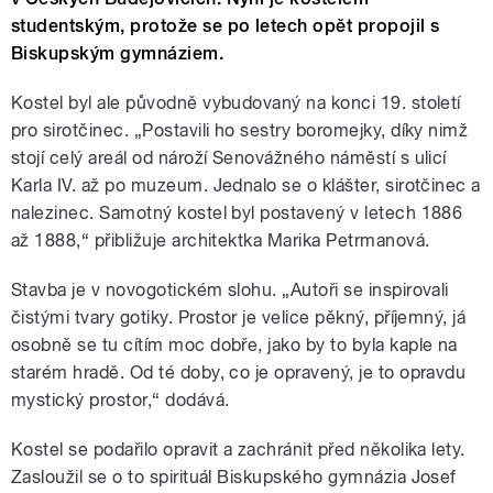
studentským, protože se po letech opět propojil s
Biskupským gymnáziem.
Kostel byl ale původně vybudovaný na konci 19. století
pro sirotčinec. „Postavili ho sestry boromejky, díky nimž
stojí celý areál od nároží Senovážného náměstí s ulicí
Karla IV. až po muzeum. Jednalo se o klášter, sirotčinec a
nalezinec. Samotný kostel byl postavený v letech 1886
až 1888,“ přibližuje architektka Marika Petrmanová.
Stavba je v novogotickém slohu. „Autoři se inspirovali
čistými tvary gotiky. Prostor je velice pěkný, příjemný, já
osobně se tu cítím moc dobře, jako by to byla kaple na
starém hradě. Od té doby, co je opravený, je to opravdu
mystický prostor,“ dodává.
Kostel se podařilo opravit a zachránit před několika lety.
Zasloužil se o to spirituál Biskupského gymnázia Josef