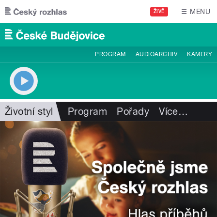
Přejít k hlavnímu obsahu
MENU
ŽIVĚ
PROGRAM
AUDIOARCHIV
KAMERY
Životní styl
Program
Pořady
Více
…