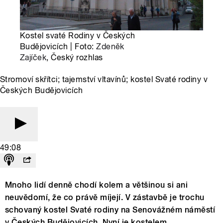
Kostel svaté Rodiny v Českých
Budějovicích | Foto:
Zdeněk
Zajíček
, Český rozhlas
Stromoví skřítci; tajemství vltavínů; kostel Svaté rodiny v
Českých Budějovicích
49:08
Mnoho lidí denně chodí kolem a většinou si ani
neuvědomí, že co právě míjejí. V zástavbě je trochu
schovaný kostel Svaté rodiny na Senovážném náměstí
v Českých Budějovicích. Nyní je kostelem