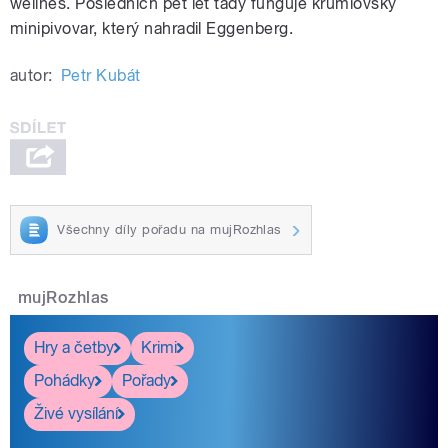
wellnes. Posledních pět let tady funguje krumlovský
minipivovar, který nahradil Eggenberg.
autor:
Petr Kubát
Všechny díly pořadu na mujRozhlas
mujRozhlas
Hry a četby
Krimi
Pohádky
Pořady
Živé vysílání