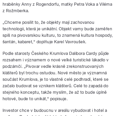
hraběnky Anny z Rogendorfu, matky Petra Voka a Viléma
z Rožmberka.
„Chceme posílit to, že objekty mají zachovanou
technologii, která je unikátní. Objekt varny bude zaměřen
spíš na pivovarskou kulturu, to znamená kultura hospody,
šantán, kabaret,“ doplňuje Karel Vavroušek.
Podle starosty Českého Krumlova Dalibora Cardy půjde
rozsahem i významem o nové velké turistické lákadlo v
podzámčí. „Pivovar vedle krásně zrekonstruovaných
klášterů byl trochu ostudou. Nové město je významná
součást Krumlova, je to vlastně celé podhradí, které se
začalo budovat se vznikem klášterů. Celé to zapadá do
stejného konceptu, takže myslím, že až to bude úplně
hotové, bude to unikát,“ popisuje.
Investor chce v budoucnu v areálu vybudovat i hotel a