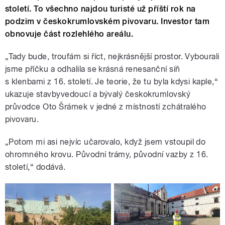
století. To všechno najdou turisté už příští rok na
podzim v českokrumlovském pivovaru. Investor tam
obnovuje část rozlehlého areálu.
„Tady bude, troufám si říct, nejkrásnější prostor. Vybourali
jsme příčku a odhalila se krásná renesanční síň
s klenbami z 16. století. Je teorie, že tu byla kdysi kaple,“
ukazuje stavbyvedoucí a bývalý českokrumlovský
průvodce Oto Šrámek v jedné z místností zchátralého
pivovaru.
„Potom mi asi nejvíc učarovalo, když jsem vstoupil do
ohromného krovu. Původní trámy, původní vazby z 16.
století,“ dodává.