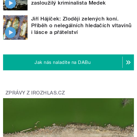
zasloužilý kriminalista Medek
Jiří Hájíček: Zloději zelených koní.
Příběh o nelegálních hledačích vltavínů
i lásce a přátelství
Jak nás naladíte na DABu
ZPRÁVY Z IROZHLAS.CZ