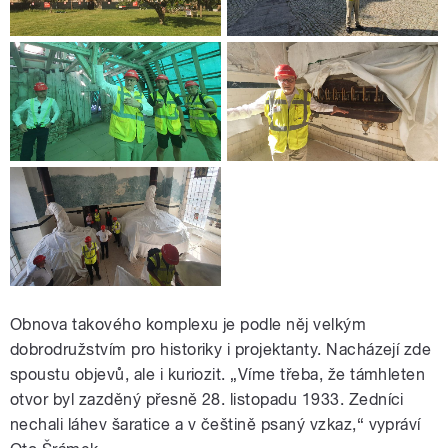
Obnova takového komplexu je podle něj velkým
dobrodružstvím pro historiky i projektanty. Nacházejí zde
spoustu objevů, ale i kuriozit. „Víme třeba, že támhleten
otvor byl zazděný přesně 28. listopadu 1933. Zedníci
nechali láhev šaratice a v češtině psaný vzkaz,“ vypráví