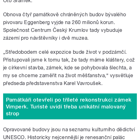
Oto Šrámek.
Obnova čtyř památkově chráněných budov bývalého
pivovaru Eggenberg vyjde na 260 milionů korun.
Společnost Centrum Český Krumlov tady vybuduje
zázemí pro návštěvníky i dvě muzea.
„Středobodem celé expozice bude život v podzámčí.
Přistupovali jsme k tomu tak, že tady máme kláštery, což
je církevní stavba, zámek, kde se pohybovala šlechta, a
my se chceme zaměřit na život měšťanstva,“ vysvětluje
předseda představenstva Karel Vavroušek.
Památkáři otevřeli po tříleté rekonstrukci zámek
Vimperk. Turisté uvidí třeba unikátní malovaný
strop
Opravované budovy jsou na seznamu kulturního dědictví
UNESCO. Historicky nejcennější je renesanční palác