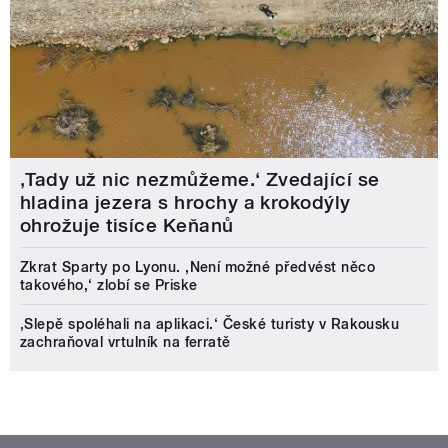
‚Tady už nic nezmůžeme.‘ Zvedající se
hladina jezera s hrochy a krokodýly
ohrožuje tisíce Keňanů
Zkrat Sparty po Lyonu. ,Není možné předvést něco
takového,‘ zlobí se Priske
‚Slepě spoléhali na aplikaci.‘ České turisty v Rakousku
zachraňoval vrtulník na ferratě