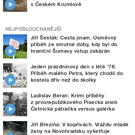
v Českém Krumlově
NEJPOSLOUCHANĚJŠÍ
Jiří Šesták: Cesta jinam. Úsměvný
příběh ze smutné doby, kdy byl do
hraniční Šumavy vstup zakázán
Jeden prázdninový den v létě '78.
Příběh malého Petra, který chodil do
kostela dřív než do školky
Ladislav Beran: Krimi příběhy
z prvorepublikového Písecka aneb
Četnická pátračka versus galérka
Jiří Březina: V kopřivách. Vraždu mladé
ženy na Novohradsku vyšetřuje