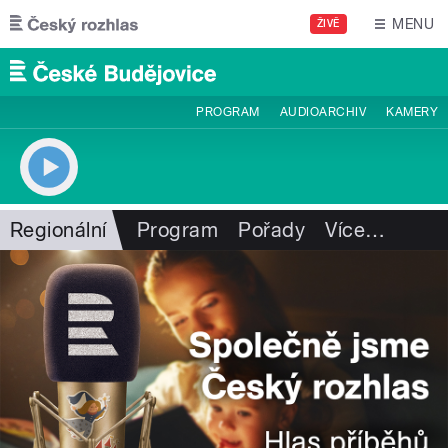
Přejít k hlavnímu obsahu
MENU
ŽIVĚ
PROGRAM
AUDIOARCHIV
KAMERY
Regionální
Program
Pořady
Více
…