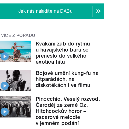
Jak nás naladíte na DABu
VÍCE Z POŘADU
Kvákání žab do rytmu
u havajského baru se
přeneslo do velkého
exotica hitu
Bojové umění kung-fu na
hitparádách, na
diskotékách i ve filmu
Pinocchio, Veselý rozvod,
Čaroděj ze země Oz,
Hitchcockův horor –
oscarové melodie
v jemném podání