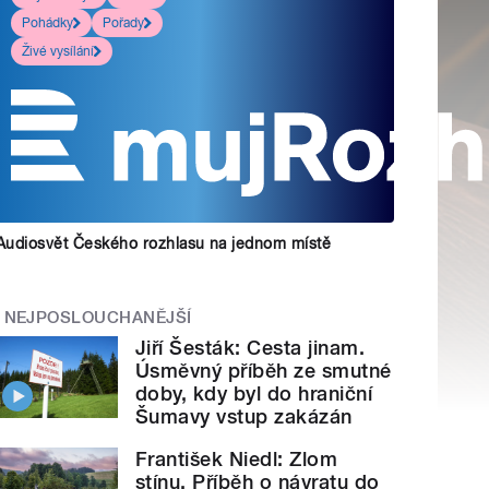
Pohádky
Pořady
Živé vysílání
Audiosvět Českého rozhlasu na jednom místě
NEJPOSLOUCHANĚJŠÍ
Jiří Šesták: Cesta jinam.
Úsměvný příběh ze smutné
doby, kdy byl do hraniční
Šumavy vstup zakázán
František Niedl: Zlom
stínu. Příběh o návratu do