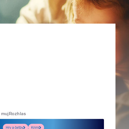
mujRozhlas
Hry a četby
Krimi