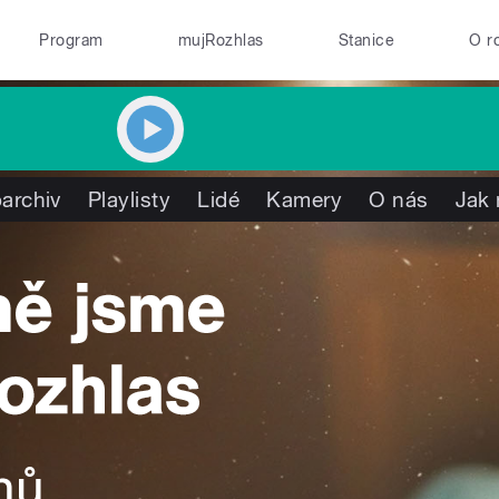
Program
mujRozhlas
Stanice
O r
archiv
Playlisty
Lidé
Kamery
O nás
Jak 