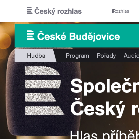
Přejít k hlavnímu obsahu
iRozhlas
Hudba
Program
Pořady
Audio