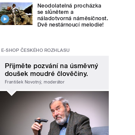
Neodolatelná procházka
se slůnětem a
náladotvorná náměsíčnost.
Dvě nestárnoucí melodie!
E-SHOP ČESKÉHO ROZHLASU
Přijměte pozvání na úsměvný
doušek moudré člověčiny.
František Novotný, moderátor