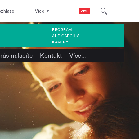
ozhlase
Více
ŽIVĚ
PROGRAM
AUDIOARCHIV
KAMERY
nás naladíte
Kontakt
Více
…