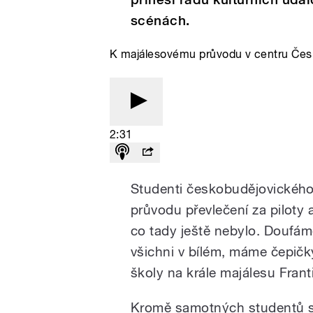
scénách.
K majálesovému průvodu v centru Česk
2:31
Studenti českobudějovického
průvodu převlečení za piloty a
co tady ještě nebylo. Doufáme
všichni v bílém, máme čepičk
školy na krále majálesu Fran
Kromě samotných studentů se 