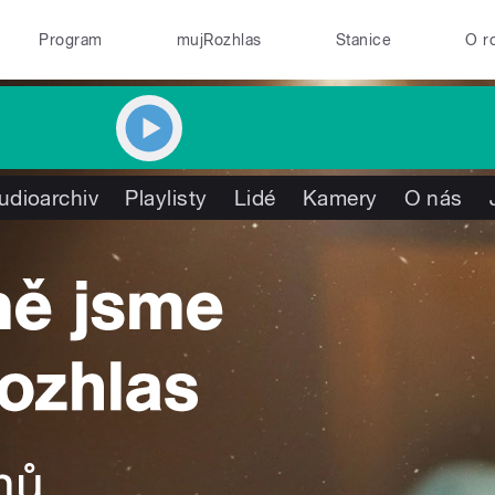
Program
mujRozhlas
Stanice
O r
udioarchiv
Playlisty
Lidé
Kamery
O nás