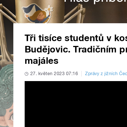
Tři tisíce studentů v 
Budějovic. Tradičním p
majáles
27. květen 2023 07:16
Zprávy z jižních Če