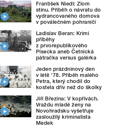
František Niedl: Zlom
stínu. Příběh o návratu do
vydrancovaného domova
v poválečném pohraničí
Ladislav Beran: Krimi
příběhy
z prvorepublikového
Písecka aneb Četnická
pátračka versus galérka
Jeden prázdninový den
v létě '78. Příběh malého
Petra, který chodil do
kostela dřív než do školky
Jiří Březina: V kopřivách.
Vraždu mladé ženy na
Novohradsku vyšetřuje
zasloužilý kriminalista
Medek