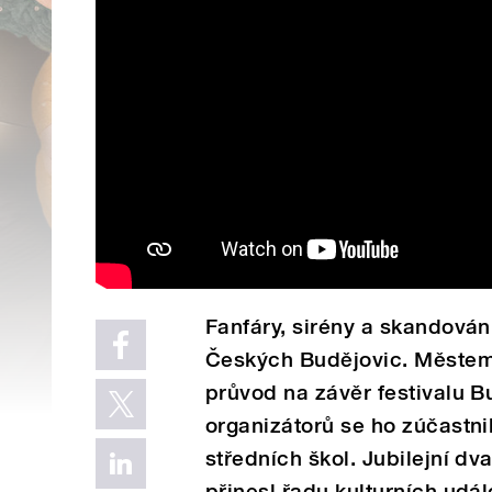
Fanfáry, sirény a skandován
Českých Budějovic. Městem 
průvod na závěr festivalu 
organizátorů se ho zúčastnil
středních škol. Jubilejní dv
přinesl řadu kulturních udá