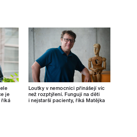
tele
Loutky v nemocnici přinášejí víc
e je
než rozptýlení. Fungují na děti
 říká
i nejstarší pacienty, říká Matějka