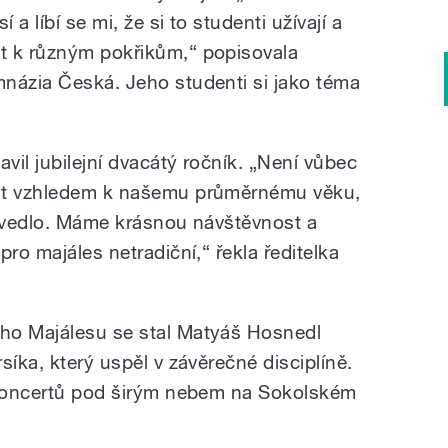
 a líbí se mi, že si to studenti užívají a
t k různým pokřikům,“ popisovala
názia Česká. Jeho studenti si jako téma
avil jubilejní dvacátý ročník. „Není vůbec
dat vzhledem k našemu průměrnému věku,
povedlo. Máme krásnou návštěvnost a
ro majáles netradiční,“ řekla ředitelka
ho Majálesu se stal Matyáš Hosnedl
síka, který uspěl v závěrečné disciplíně.
e koncertů pod širým nebem na Sokolském