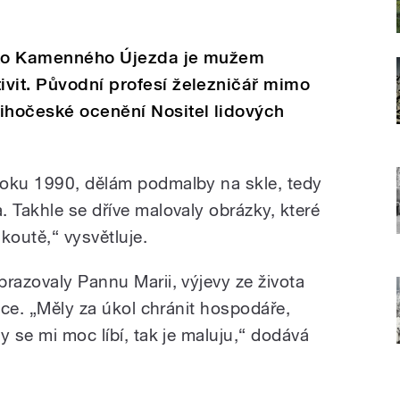
leko Kamenného Újezda je mužem
vit. Původní profesí železničář mimo
ihočeské ocenění Nositel lidových
roku 1990, dělám podmalby na skle, tedy
 Takhle se dříve malovaly obrázky, které
koutě,“ vysvětluje.
razovaly Pannu Marii, výjevy ze života
ětce. „Měly za úkol chránit hospodáře,
y se mi moc líbí, tak je maluju,“ dodává