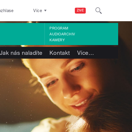
ozhlase
Více
ŽIVĚ
PROGRAM
AUDIOARCHIV
KAMERY
Jak nás naladíte
Kontakt
Více
…