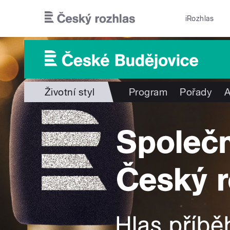
Přejít k hlavnímu obsahu
iRozhlas
Životní styl
Program
Pořady
A