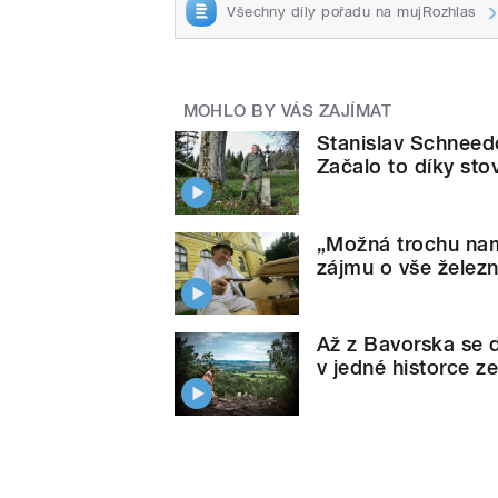
Všechny díly pořadu na mujRozhlas
MOHLO BY VÁS ZAJÍMAT
Stanislav Schneed
Začalo to díky st
„Možná trochu nam
zájmu o vše želez
Až z Bavorska se d
v jedné historce z