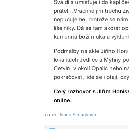
Svá díla umisťuje i do kapliče
přátel. „Vracíme jim trochu ži
nepucujeme, protože se nám l
lišejníky. Dá se tam akorát op
kamenná boží muka a výklenky
Podmalby na skle Jiřího Honi
lokalitách Jedlice a Mýtiny 
Cetvin, v okolí Opalic nebo 
pokračovat, lidé se i ptají, oz
Celý rozhovor s Jiřím Honis
online.
autor:
Ivana Šimánková