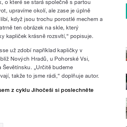
k, o které se stará společně s partou
vot, upravíme okolí, ale zase je úplně
íbí, když jsou trochu porostlé mechem a
atrně ten obrázek na skle, který
 kapliček krásně rozsvítí,“ popisuje.
sse už zdobí například kapličky v
poblíž Nových Hradů, u Pohorské Vsi,
na Ševětínsku. „Určitě budeme
ývají, takže to jsme rádi,“ doplňuje autor.
sem z cyklu Jihočeši si poslechněte