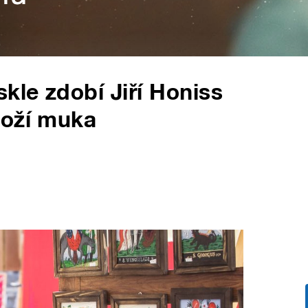
le zdobí Jiří Honiss
boží muka