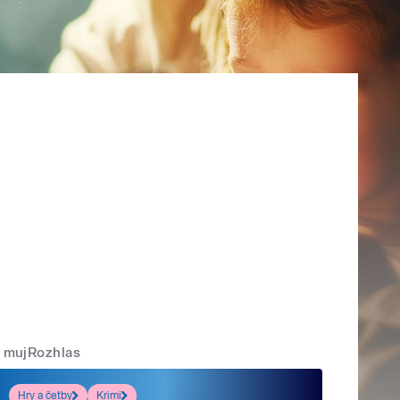
mujRozhlas
Hry a četby
Krimi