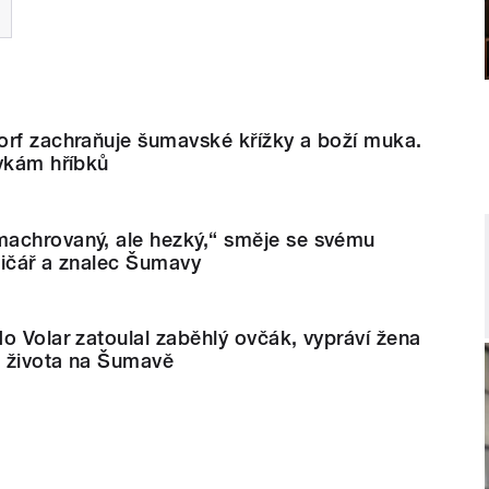
orf zachraňuje šumavské křížky a boží muka.
ovkám hříbků
achrovaný, ale hezký,“ směje se svému
ničář a znalec Šumavy
o Volar zatoulal zaběhlý ovčák, vypráví žena
e života na Šumavě