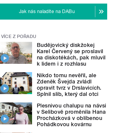
Jak nás naladíte na DABu
VÍCE Z POŘADU
Budějovický diskžokej
Karel Červený se proslavil
na diskotékách, pak mluvil
k lidem i z rozhlasu
Nikdo tomu nevěřil, ale
Zdeněk Švejda zvládl
opravit tvrz v Drslavicích.
Splnil slib, který dal otci
Plesnivou chalupu na návsi
v Selibově proměnila Hana
Procházková v oblíbenou
Pohádkovou kovárnu