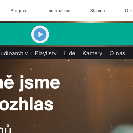
Program
mujRozhlas
Stanice
O r
udioarchiv
Playlisty
Lidé
Kamery
O nás