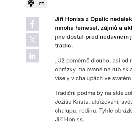
Jiří Honiss z Opalic neda
mnoha řemesel, zájmů a akti
jiné dostal před nedávnem j
tradic.
„Už poměrně dlouho, asi od 
obrázky malované na rub skla.
visely v chalupách ve svatém 
Tradiční podmalby na skle zob
Ježíše Krista, ukřižování, sv
chalupu, rodinu. Tyhle obrázk
Jiří Honiss.