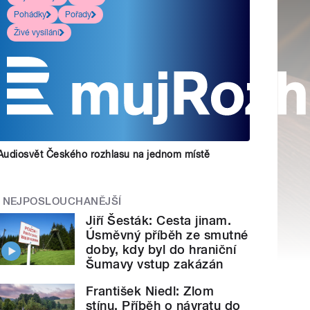
Pohádky
Pořady
Živé vysílání
Audiosvět Českého rozhlasu na jednom místě
NEJPOSLOUCHANĚJŠÍ
Jiří Šesták: Cesta jinam.
Úsměvný příběh ze smutné
doby, kdy byl do hraniční
Šumavy vstup zakázán
František Niedl: Zlom
stínu. Příběh o návratu do