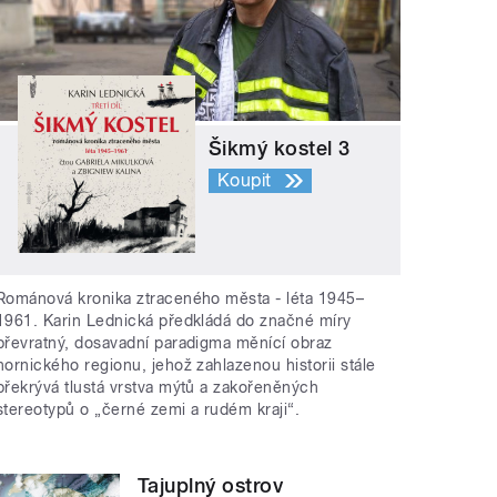
Šikmý kostel 3
Koupit
Románová kronika ztraceného města - léta 1945–
1961. Karin Lednická předkládá do značné míry
převratný, dosavadní paradigma měnící obraz
hornického regionu, jehož zahlazenou historii stále
překrývá tlustá vrstva mýtů a zakořeněných
stereotypů o „černé zemi a rudém kraji“.
Tajuplný ostrov