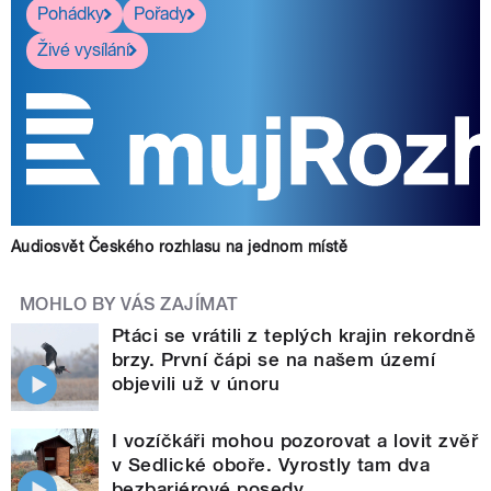
Pohádky
Pořady
Živé vysílání
Audiosvět Českého rozhlasu na jednom místě
MOHLO BY VÁS ZAJÍMAT
Ptáci se vrátili z teplých krajin rekordně
brzy. První čápi se na našem území
objevili už v únoru
I vozíčkáři mohou pozorovat a lovit zvěř
v Sedlické oboře. Vyrostly tam dva
bezbariérové posedy