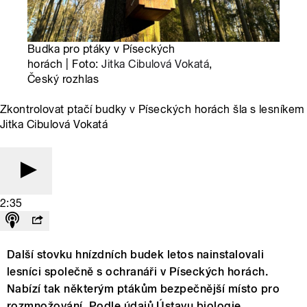
Budka pro ptáky v Píseckých
horách | Foto:
Jitka Cibulová Vokatá
,
Český rozhlas
Zkontrolovat ptačí budky v Píseckých horách šla s lesníkem
Jitka Cibulová Vokatá
2:35
Další stovku hnízdních budek letos nainstalovali
lesníci společně s ochranáři v Píseckých horách.
Nabízí tak některým ptákům bezpečnější místo pro
rozmnožování. Podle údajů Ústavu biologie