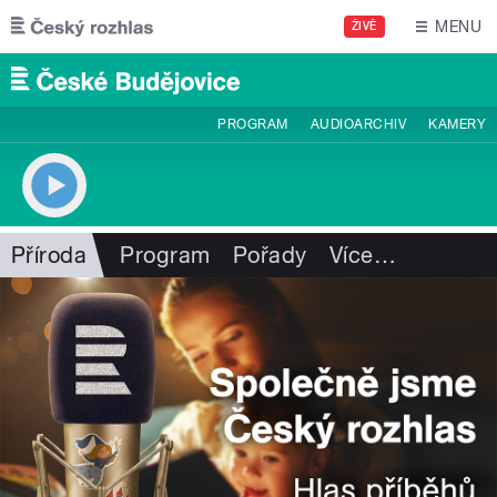
Přejít k hlavnímu obsahu
MENU
ŽIVĚ
PROGRAM
AUDIOARCHIV
KAMERY
Příroda
Program
Pořady
Více
…