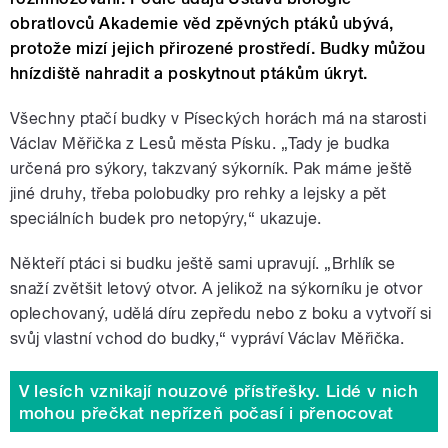
obratlovců Akademie věd zpěvných ptáků ubývá,
protože mizí jejich přirozené prostředí. Budky můžou
hnízdiště nahradit a poskytnout ptákům úkryt.
Všechny ptačí budky v Píseckých horách má na starosti
Václav Měřička z Lesů města Písku. „Tady je budka
určená pro sýkory, takzvaný sýkorník. Pak máme ještě
jiné druhy, třeba polobudky pro rehky a lejsky a pět
speciálních budek pro netopýry,“ ukazuje.
Někteří ptáci si budku ještě sami upravují. „Brhlík se
snaží zvětšit letový otvor. A jelikož na sýkorníku je otvor
oplechovaný, udělá díru zepředu nebo z boku a vytvoří si
svůj vlastní vchod do budky,“ vypráví Václav Měřička.
V lesích vznikají nouzové přístřešky. Lidé v nich
mohou přečkat nepřízeň počasí i přenocovat