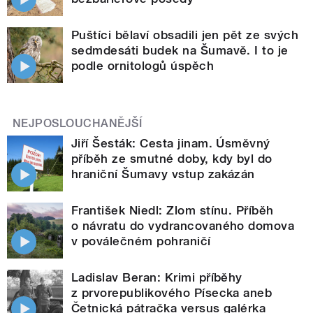
Puštíci bělaví obsadili jen pět ze svých
sedmdesáti budek na Šumavě. I to je
podle ornitologů úspěch
NEJPOSLOUCHANĚJŠÍ
Jiří Šesták: Cesta jinam. Úsměvný
příběh ze smutné doby, kdy byl do
hraniční Šumavy vstup zakázán
František Niedl: Zlom stínu. Příběh
o návratu do vydrancovaného domova
v poválečném pohraničí
Ladislav Beran: Krimi příběhy
z prvorepublikového Písecka aneb
Četnická pátračka versus galérka