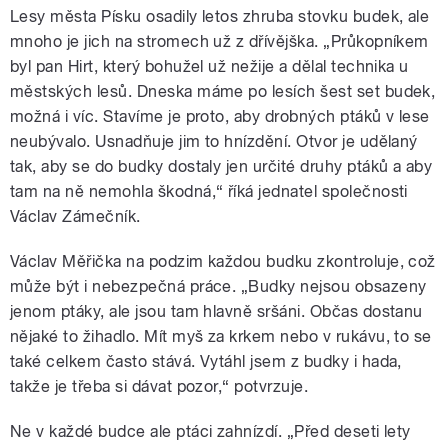
Lesy města Písku osadily letos zhruba stovku budek, ale
mnoho je jich na stromech už z dřívějška. „Průkopníkem
byl pan Hirt, který bohužel už nežije a dělal technika u
městských lesů. Dneska máme po lesích šest set budek,
možná i víc. Stavíme je proto, aby drobných ptáků v lese
neubývalo. Usnadňuje jim to hnízdění. Otvor je udělaný
tak, aby se do budky dostaly jen určité druhy ptáků a aby
tam na ně nemohla škodná,“ říká jednatel společnosti
Václav Zámečník.
Václav Měřička na podzim každou budku zkontroluje, což
může být i nebezpečná práce. „Budky nejsou obsazeny
jenom ptáky, ale jsou tam hlavně sršáni. Občas dostanu
nějaké to žihadlo. Mít myš za krkem nebo v rukávu, to se
také celkem často stává. Vytáhl jsem z budky i hada,
takže je třeba si dávat pozor,“ potvrzuje.
Ne v každé budce ale ptáci zahnízdí. „Před deseti lety