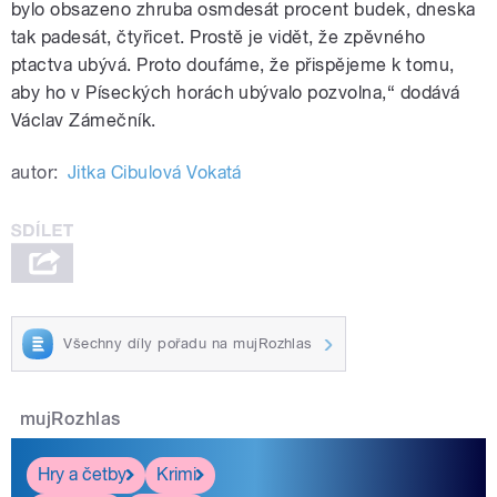
bylo obsazeno zhruba osmdesát procent budek, dneska
tak padesát, čtyřicet. Prostě je vidět, že zpěvného
ptactva ubývá. Proto doufáme, že přispějeme k tomu,
aby ho v Píseckých horách ubývalo pozvolna,“ dodává
Václav Zámečník.
autor:
Jitka Cibulová Vokatá
Všechny díly pořadu na mujRozhlas
mujRozhlas
Hry a četby
Krimi