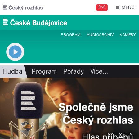
Přejít k hlavnímu obsahu
MENU
ŽIVĚ
PROGRAM
AUDIOARCHIV
KAMERY
Hudba
Program
Pořady
Více
…