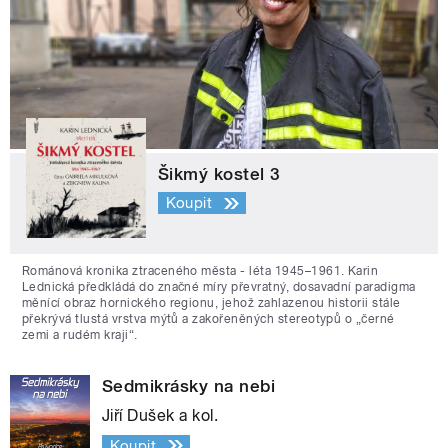
Šikmý kostel 3
Koupit
Románová kronika ztraceného města - léta 1945–1961. Karin
Lednická předkládá do značné míry převratný, dosavadní paradigma
měnící obraz hornického regionu, jehož zahlazenou historii stále
překrývá tlustá vrstva mýtů a zakořeněných stereotypů o „černé
zemi a rudém kraji“.
Sedmikrásky na nebi
Jiří Dušek a kol.
Koupit