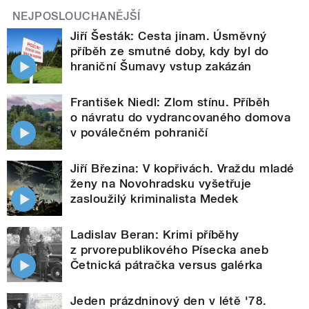
NEJPOSLOUCHANĚJŠÍ
Jiří Šesták: Cesta jinam. Úsměvný
příběh ze smutné doby, kdy byl do
hraniční Šumavy vstup zakázán
František Niedl: Zlom stínu. Příběh
o návratu do vydrancovaného domova
v poválečném pohraničí
Jiří Březina: V kopřivách. Vraždu mladé
ženy na Novohradsku vyšetřuje
zasloužilý kriminalista Medek
Ladislav Beran: Krimi příběhy
z prvorepublikového Písecka aneb
Četnická pátračka versus galérka
Jeden prázdninový den v létě '78.