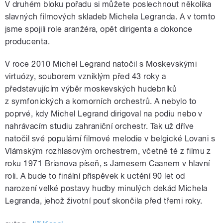
V druhém bloku pořadu si můžete poslechnout několika
slavných filmových skladeb Michela Legranda. A v tomto
jsme spojili role aranžéra, opět dirigenta a dokonce
producenta.
V roce 2010 Michel Legrand natočil s Moskevskými
virtuózy, souborem vzniklým před 43 roky a
představujícím výběr moskevských hudebníků
z symfonických a komorních orchestrů. A nebylo to
poprvé, kdy Michel Legrand dirigoval na podiu nebo v
nahrávacím studiu zahraniční orchestr. Tak už dříve
natočil své populární filmové melodie v belgické Lovani s
Vlámským rozhlasovým orchestrem, včetně té z filmu z
roku 1971 Brianova píseň, s Jamesem Caanem v hlavní
roli. A bude to finální příspěvek k uctění 90 let od
narození velké postavy hudby minulých dekád Michela
Legranda, jehož životní pouť skončila před třemi roky.