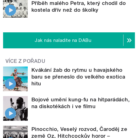
Příběh malého Petra, který chodil do
kostela dřív než do školky
Jak nás naladíte na DABu
VÍCE Z POŘADU
Kvákání žab do rytmu u havajského
baru se přeneslo do velkého exotica
hitu
Bojové umění kung-fu na hitparádách,
na diskotékách i ve filmu
Pinocchio, Veselý rozvod, Čaroděj ze
země Oz, Hitchcockův horor –