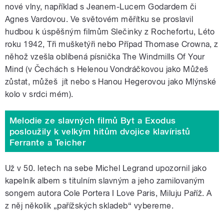
nové vlny, například s Jeanem-Lucem Godardem či
Agnes Vardovou. Ve světovém měřítku se proslavil
hudbou k úspěšným filmům Slečinky z Rochefortu, Léto
roku 1942, Tři mušketýři nebo Případ Thomase Crowna, z
něhož vzešla oblíbená písnička The Windmills Of Your
Mind (v Čechách s Helenou Vondráčkovou jako Můžeš
zůstat, můžeš jít nebo s Hanou Hegerovou jako Mlýnské
kolo v srdci mém).
Melodie ze slavných filmů Byt a Exodus
posloužily k velkým hitům dvojice klavíristů
Ferrante a Teicher
Už v 50. letech na sebe Michel Legrand upozornil jako
kapelník albem s titulním slavným a jeho zamilovaným
songem autora Cole Portera I Love Paris, Miluju Paříž. A
z něj několik „pařížských skladeb“ vybereme.