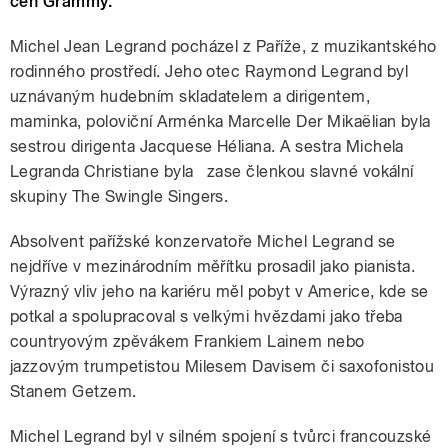
cen Grammy.
Michel Jean Legrand pocházel z Paříže, z muzikantského
rodinného prostředí. Jeho otec Raymond Legrand byl
uznávaným hudebním skladatelem a dirigentem,
maminka, poloviční Arménka Marcelle Der Mikaëlian byla
sestrou dirigenta Jacquese Héliana. A sestra Michela
Legranda Christiane byla zase členkou slavné vokální
skupiny The Swingle Singers.
Absolvent pařížské konzervatoře Michel Legrand se
nejdříve v mezinárodním měřítku prosadil jako pianista.
Výrazný vliv jeho na kariéru měl pobyt v Americe, kde se
potkal a spolupracoval s velkými hvězdami jako třeba
countryovým zpěvákem Frankiem Lainem nebo
jazzovým trumpetistou Milesem Davisem či saxofonistou
Stanem Getzem.
Michel Legrand byl v silném spojení s tvůrci francouzské