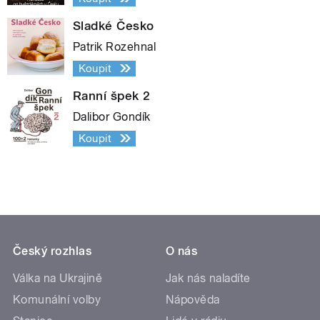
Sladké Česko
Patrik Rozehnal
Koupit
Ranní špek 2
Dalibor Gondík
Koupit
Český rozhlas
O nás
Válka na Ukrajině
Jak nás naladíte
Komunální volby
Nápověda