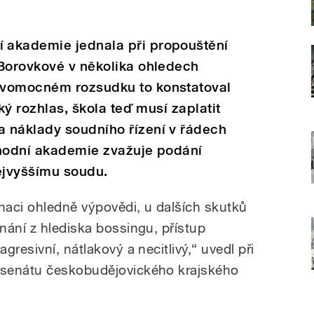
 akademie jednala při propouštění
 Borovkové v několika ohledech
avomocném rozsudku to konstatoval
ký rozhlas, škola teď musí zaplatit
 náklady soudního řízení v řádech
chodní akademie zvažuje podání
ejvyššímu soudu.
aci ohledně výpovědi, u dalších skutků
nání z hlediska bossingu, přístup
resivní, nátlakový a necitlivý,“ uvedl při
 senátu českobudějovického krajského