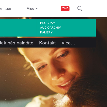
ozhlase
Více
ŽIVĚ
PROGRAM
AUDIOARCHIV
KAMERY
Jak nás naladíte
Kontakt
Více
…