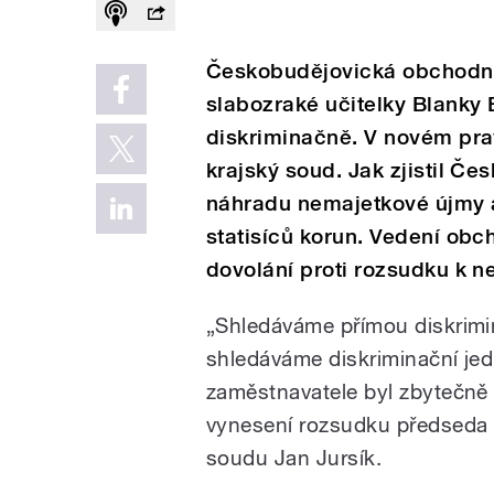
Českobudějovická obchodní
slabozraké učitelky Blanky
diskriminačně. V novém pr
krajský soud. Jak zjistil Čes
náhradu nemajetkové újmy a
statisíců korun. Vedení ob
dovolání proti rozsudku k n
„Shledáváme přímou diskrimin
shledáváme diskriminační jed
zaměstnavatele byl zbytečně ag
vynesení rozsudku předseda
soudu Jan Jursík.