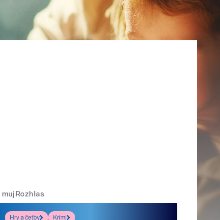
mujRozhlas
Hry a četby
Krimi