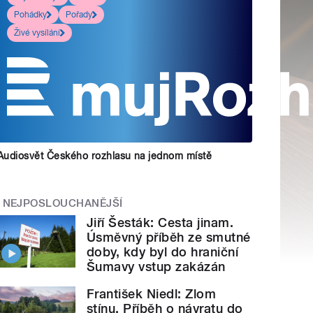
Pohádky
Pořady
Živé vysílání
Audiosvět Českého rozhlasu na jednom místě
NEJPOSLOUCHANĚJŠÍ
Jiří Šesták: Cesta jinam.
Úsměvný příběh ze smutné
doby, kdy byl do hraniční
Šumavy vstup zakázán
František Niedl: Zlom
stínu. Příběh o návratu do