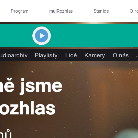
Program
mujRozhlas
Stanice
O r
udioarchiv
Playlisty
Lidé
Kamery
O nás