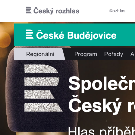
Přejít k hlavnímu obsahu
iRozhlas
Regionální
Program
Pořady
A