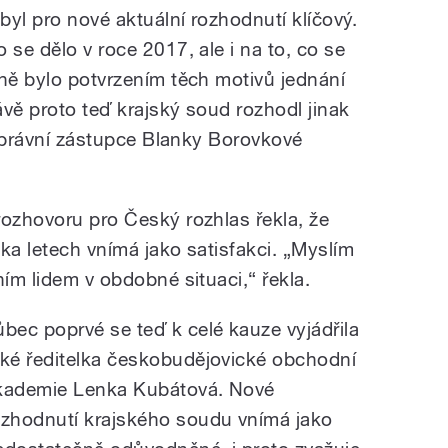
yl pro nové aktuální rozhodnutí klíčový.
 se dělo v roce 2017, ale i na to, co se
tně bylo potvrzením těch motivů jednání
vě proto teď krajský soud rozhodl jinak
il právní zástupce Blanky Borovkové
rozhovoru pro Český rozhlas řekla, že
ka letech vnímá jako satisfakci. „Myslím
ním lidem v obdobné situaci,“ řekla.
ůbec poprvé se teď k celé kauze vyjádřila
aké ředitelka českobudějovické obchodní
kademie Lenka Kubátová. Nové
ozhodnutí krajského soudu vnímá jako