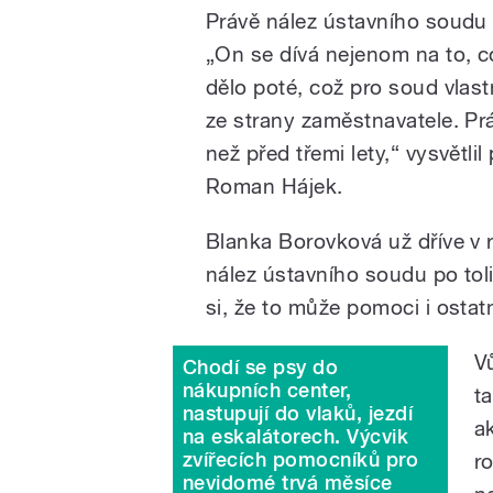
Právě nález ústavního soudu b
„On se dívá nejenom na to, co
dělo poté, což pro soud vlas
ze strany zaměstnavatele. Prá
než před třemi lety,“ vysvětl
Roman Hájek.
Blanka Borovková už dříve v 
nález ústavního soudu po toli
si, že to může pomoci i ostat
V
Chodí se psy do
nákupních center,
t
nastupují do vlaků, jezdí
a
na eskalátorech. Výcvik
zvířecích pomocníků pro
r
nevidomé trvá měsíce