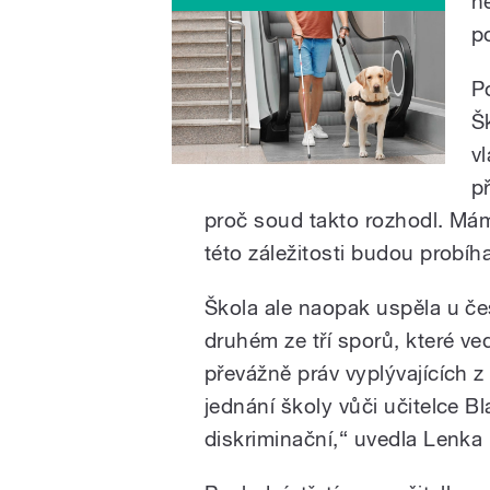
n
p
P
Š
v
p
proč soud takto rozhodl. Mám
této záležitosti budou probí
Škola ale naopak uspěla u č
druhém ze tří sporů, které v
převážně práv vyplývajících z
jednání školy vůči učitelce 
diskriminační,“ uvedla Lenka