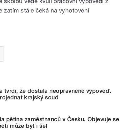
se školou vede kvůli pracovní výpovědi z
e zatím stále čeká na vyhotovení
a tvrdí, že dostala neoprávněně výpověď.
rojednat krajský soud
ila pětina zaměstnanců v Česku. Objevuje se
ětí může být i šéf