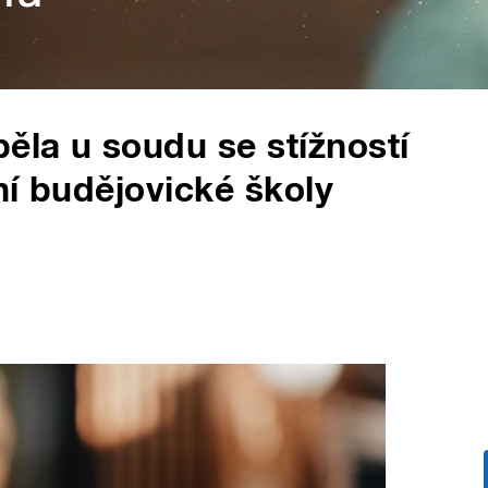
ěla u soudu se stížností
ní budějovické školy