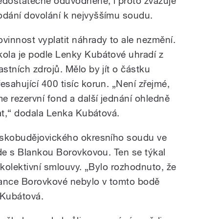
edostatečně odůvodněné, i proto zvažuje
odání dovolání k nejvyššímu soudu.
ovinnost vyplatit náhrady to ale nezmění.
kola je podle Lenky Kubátové uhradí z
lastních zdrojů. Mělo by jít o částku
řesahující 400 tisíc korun. „Není zřejmé,
e rezervní fond a další jednání ohledně
hat,“ dodala Lenka Kubátová.
eskobudějovického okresního soudu ve
ede s Blankou Borovkovou. Ten se týkal
 kolektivní smlouvy. „Bylo rozhodnuto, že
Blance Borovkové nebylo v tomto bodě
 Kubátová.