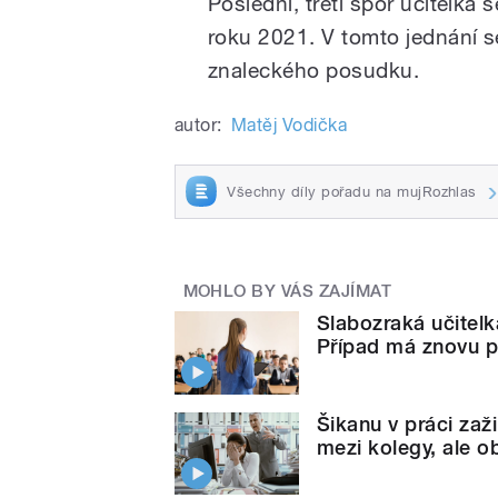
Poslední, třetí spor učitelka 
roku 2021. V tomto jednání s
znaleckého posudku.
autor:
Matěj Vodička
Všechny díly pořadu na mujRozhlas
MOHLO BY VÁS ZAJÍMAT
Slabozraká učitelk
Případ má znovu p
Šikanu v práci zaž
mezi kolegy, ale ob