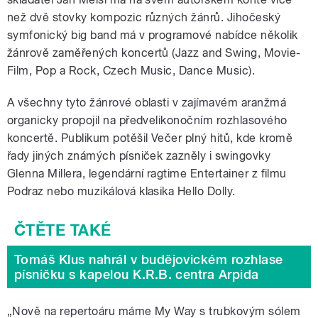
než dvě stovky kompozic různých žánrů. Jihočeský
symfonický big band má v programové nabídce několik
žánrově zaměřených koncertů (Jazz and Swing, Movie-
Film, Pop a Rock, Czech Music, Dance Music).
A všechny tyto žánrové oblasti v zajímavém aranžmá
organicky propojil na předvelikonočním rozhlasového
koncertě. Publikum potěšil Večer plný hitů, kde kromě
řady jiných známých písniček zazněly i swingovky
Glenna Millera, legendární ragtime Entertainer z filmu
Podraz nebo muzikálová klasika Hello Dolly.
Tomáš Klus nahrál v budějovickém rozhlase
písničku s kapelou K.R.B. centra Arpida
„Nově na repertoáru máme My Way s trubkovým sólem