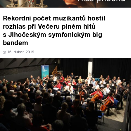
Rekordní počet muzikantů hostil
rozhlas při Večeru plném hitů
s Jihočeským symfonickým big
bandem
16. duben 2019