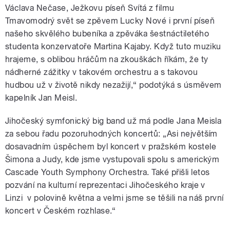
Václava Nečase, Ježkovu píseň Svítá z filmu
Tmavomodrý svět se zpěvem Lucky Nové i první píseň
našeho skvělého bubeníka a zpěváka šestnáctiletého
studenta konzervatoře Martina Kajaby. Když tuto muziku
hrajeme, s oblibou hráčům na zkouškách říkám, že ty
nádherné zážitky v takovém orchestru a s takovou
hudbou už v životě nikdy nezažijí,“ podotýká s úsměvem
kapelník Jan Meisl.
Jihočeský symfonický big band už má podle Jana Meisla
za sebou řadu pozoruhodných koncertů: „Asi největším
dosavadním úspěchem byl koncert v pražském kostele
Šimona a Judy, kde jsme vystupovali spolu s americkým
Cascade Youth Symphony Orchestra. Také přišli letos
pozvání na kulturní reprezentaci Jihočeského kraje v
Linzi v polovině května a velmi jsme se těšili na náš první
koncert v Českém rozhlase.“