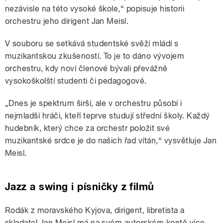
nezávisle na této vysoké škole,“ popisuje historii
orchestru jeho dirigent Jan Meisl.
V souboru se setkává studentské svěží mládí s
muzikantskou zkušeností. To je to dáno vývojem
orchestru, kdy noví členové bývali převážně
vysokoškolští studenti či pedagogové.
„Dnes je spektrum širší, ale v orchestru působí i
nejmladší hráči, kteří teprve studují střední školy. Každý
hudebník, který chce za orchestr položit své
muzikantské srdce je do našich řad vítán,“ vysvětluje Jan
Meisl.
Jazz a swing i písničky z filmů
Rodák z moravského Kyjova, dirigent, libretista a
skladatel Jan Meisl má na svém autorském kontě více