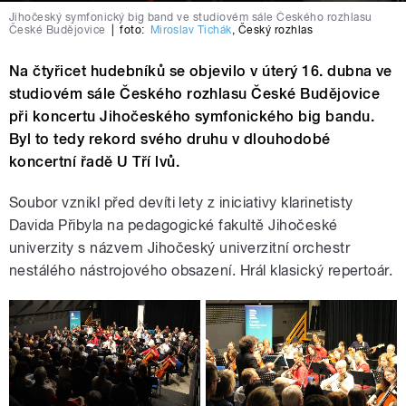
Jihočeský symfonický big band ve studiovém sále Českého rozhlasu
České Budějovice
|
foto:
Miroslav Tichák
,
Český rozhlas
Na čtyřicet hudebníků se objevilo v úterý 16. dubna ve
studiovém sále Českého rozhlasu České Budějovice
při koncertu Jihočeského symfonického big bandu.
Byl to tedy rekord svého druhu v dlouhodobé
koncertní řadě U Tří lvů.
Soubor vznikl před devíti lety z iniciativy klarinetisty
Davida Přibyla na pedagogické fakultě Jihočeské
univerzity s názvem Jihočeský univerzitní orchestr
nestálého nástrojového obsazení. Hrál klasický repertoár.