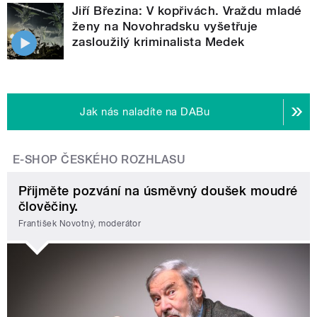
Jiří Březina: V kopřivách. Vraždu mladé
ženy na Novohradsku vyšetřuje
zasloužilý kriminalista Medek
Jak nás naladíte na DABu
E-SHOP ČESKÉHO ROZHLASU
Přijměte pozvání na úsměvný doušek moudré
člověčiny.
František Novotný, moderátor