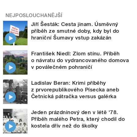
NEJPOSLOUCHANĚJŠÍ
Jiří Šesták: Cesta jinam. Úsměvný
příběh ze smutné doby, kdy byl do
hraniční Šumavy vstup zakázán
František Niedl: Zlom stínu. Příběh
o návratu do vydrancovaného domova
v poválečném pohraničí
Ladislav Beran: Krimi příběhy
z prvorepublikového Písecka aneb
Četnická pátračka versus galérka
Jeden prázdninový den v létě '78.
Příběh malého Petra, který chodil do
kostela dřív než do školky