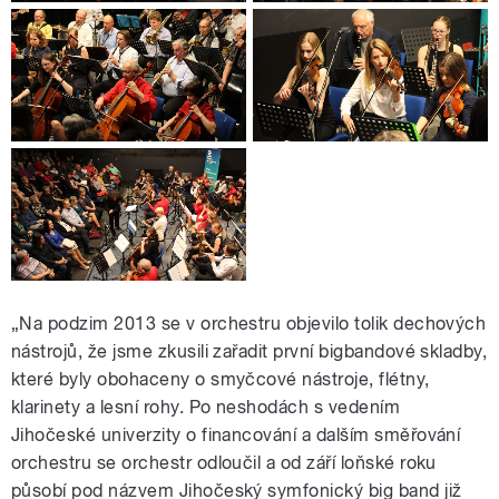
„Na podzim 2013 se v orchestru objevilo tolik dechových
nástrojů, že jsme zkusili zařadit první bigbandové skladby,
které byly obohaceny o smyčcové nástroje, flétny,
klarinety a lesní rohy. Po neshodách s vedením
Jihočeské univerzity o financování a dalším směřování
orchestru se orchestr odloučil a od září loňské roku
působí pod názvem Jihočeský symfonický big band již