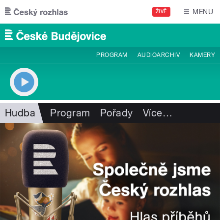
Přejít k hlavnímu obsahu
MENU
ŽIVĚ
PROGRAM
AUDIOARCHIV
KAMERY
Hudba
Program
Pořady
Více
…