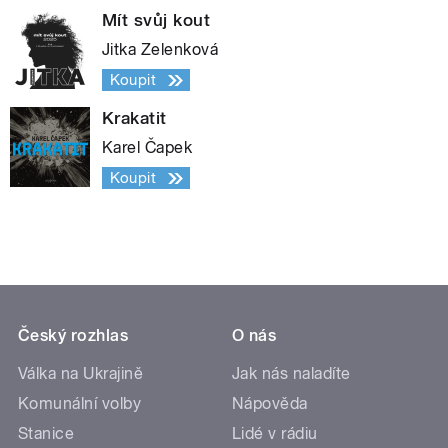
Mít svůj kout
Jitka Zelenková
Koupit
Krakatit
Karel Čapek
Koupit
Český rozhlas
O nás
Válka na Ukrajině
Jak nás naladíte
Komunální volby
Nápověda
Stanice
Lidé v rádiu