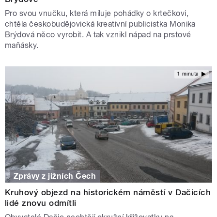
Pro svou vnučku, která miluje pohádky o krtečkovi,
chtěla českobudějovická kreativní publicistka Monika
Brýdová něco vyrobit. A tak vznikl nápad na prstové
maňásky.
1 minuta
Zprávy z jižních Čech
Kruhový objezd na historickém náměstí v Dačicích
lidé znovu odmítli