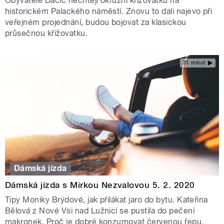
Obyvatelé Dačic nechtějí okružní křižovatku na
historickém Palackého náměstí. Znovu to dali najevo při
veřejném projednání, budou bojovat za klasickou
průsečnou křižovatku.
31 minut
Dámská jízda
Dámská jízda s Mirkou Nezvalovou 5. 2. 2020
Tipy Moniky Brýdové, jak přilákat jaro do bytu. Kateřina
Bělová z Nové Vsi nad Lužnicí se pustila do pečení
makronek. Proč je dobré konzumovat červenou řepu.