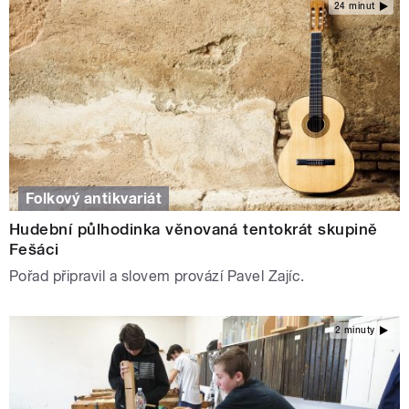
24 minut
Folkový antikvariát
Hudební půlhodinka věnovaná tentokrát skupině
Fešáci
Pořad připravil a slovem provází Pavel Zajíc.
2 minuty