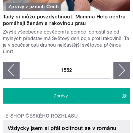
Zprávy z jižních Čech
Tady si můžu povzdychnout. Mamma Help centra
pomáhají ženám s rakovinou prsu
Zvýšit všeobecné povědomí a pomoci oprostit se od
mylných představ má Světový den boje proti rakovině. Ta
je v současnosti druhou nejčastější světovou příčinou
úmrtí.
STRÁNKY
1552
n
zí
Zprávy
E-SHOP ČESKÉHO ROZHLASU
Vždycky jsem si přál ocitnout se v románu