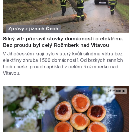
Zprávy z jižních Čech
Silný vítr připravil stovky domácností o elektřinu.
Bez proudu byl celý Rožmberk nad Vltavou
V Jihočeském kraji bylo v úterý kvůli silnému větru bez
elektřiny zhruba 1500 domácností. Od brzkých ranních
hodin nešel proud například v celém Rožmberku nad
Vltavou.
28 minut