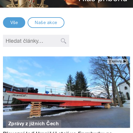
Vše
Naše akce
2 minuty
Zprávy z jižních Čech