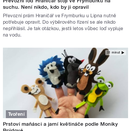
Převozní loď Hraničář stojí ve Frymburku na
suchu. Není nikdo, kdo by ji opravil
Převozní prám Hraničář ve Frymburku u Lipna nutně
potřebuje opravit. Do výběrového řízení se ale nikdo
nepřihlásil. Je tak otázkou, jestli letos vůbec loď vypluje
na vodu.
31 minut
Tvoření
Prstoví maňásci a jarní květináče podle Moniky
Brýdové