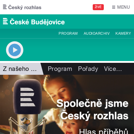
Přejít k hlavnímu obsahu
MENU
ŽIVĚ
PROGRAM
AUDIOARCHIV
KAMERY
Z našeho vysílání
Program
Pořady
Více
…