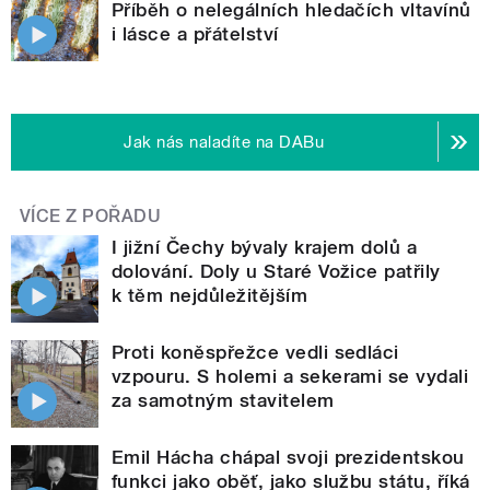
Příběh o nelegálních hledačích vltavínů
i lásce a přátelství
Jak nás naladíte na DABu
VÍCE Z POŘADU
I jižní Čechy bývaly krajem dolů a
dolování. Doly u Staré Vožice patřily
k těm nejdůležitějším
Proti koněspřežce vedli sedláci
vzpouru. S holemi a sekerami se vydali
za samotným stavitelem
Emil Hácha chápal svoji prezidentskou
funkci jako oběť, jako službu státu, říká