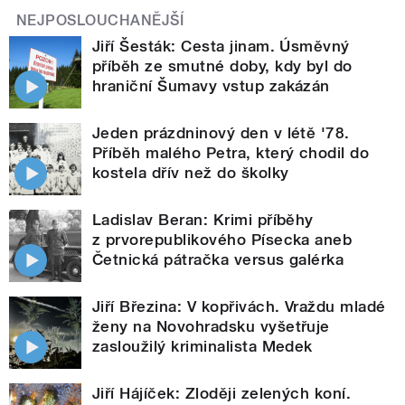
NEJPOSLOUCHANĚJŠÍ
Jiří Šesták: Cesta jinam. Úsměvný
příběh ze smutné doby, kdy byl do
hraniční Šumavy vstup zakázán
Jeden prázdninový den v létě '78.
Příběh malého Petra, který chodil do
kostela dřív než do školky
Ladislav Beran: Krimi příběhy
z prvorepublikového Písecka aneb
Četnická pátračka versus galérka
Jiří Březina: V kopřivách. Vraždu mladé
ženy na Novohradsku vyšetřuje
zasloužilý kriminalista Medek
Jiří Hájíček: Zloději zelených koní.