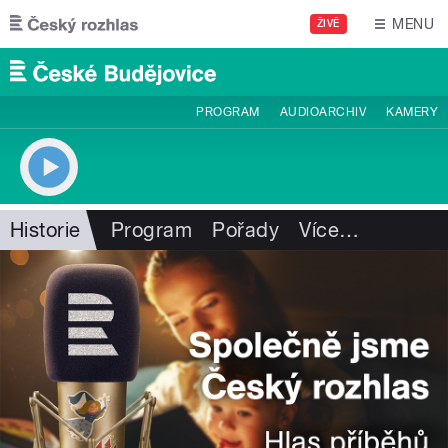
Přejít k hlavnímu obsahu
MENU
ŽIVĚ
PROGRAM
AUDIOARCHIV
KAMERY
Historie
Program
Pořady
Více
…