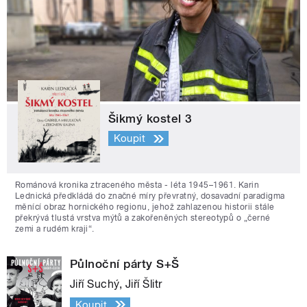
Šikmý kostel 3
Koupit
Románová kronika ztraceného města - léta 1945–1961. Karin
Lednická předkládá do značné míry převratný, dosavadní paradigma
měnící obraz hornického regionu, jehož zahlazenou historii stále
překrývá tlustá vrstva mýtů a zakořeněných stereotypů o „černé
zemi a rudém kraji“.
Půlnoční párty S+Š
Jiří Suchý, Jiří Šlitr
Koupit