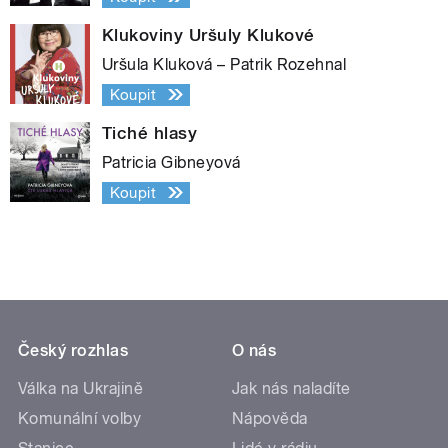
Klukoviny Uršuly Klukové
Uršula Kluková – Patrik Rozehnal
Koupit
Tiché hlasy
Patricia Gibneyová
Koupit
Český rozhlas
O nás
Válka na Ukrajině
Jak nás naladíte
Komunální volby
Nápověda