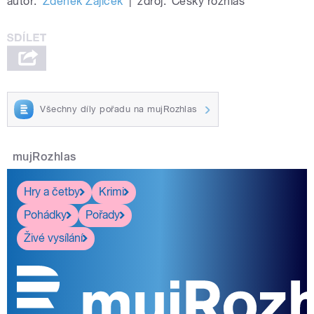
autor:
Zdeněk Zajíček
|
zdroj:
Český rozhlas
Všechny díly pořadu na mujRozhlas
mujRozhlas
Hry a četby
Krimi
Pohádky
Pořady
Živé vysílání