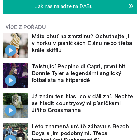
Jak nás naladíte na DABu
VÍCE Z POŘADU
Máte chuť na zmrzlinu? Ochutnejte ji
v horku v písničkách Elánu nebo třeba
krále skifflu
Twistující Peppino di Capri, první hit
Bonnie Tyler a legendární anglický
fotbalista na hitparádě
Já znám ten hlas, co v dáli zní. Nechte
se hladit countryovými písničkami
Jiřího Grossmanna
Léto znamená určitě zábavu s Beach
Boys a jim podobnými. Třeba
brněnskými Synkopami 61