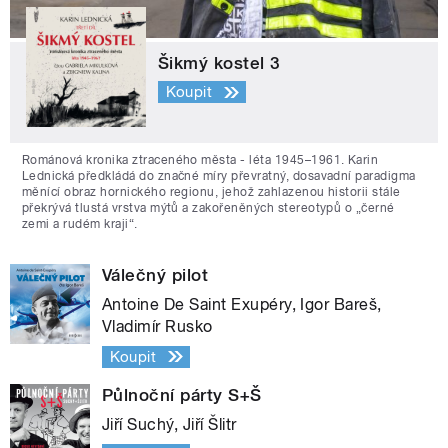
Šikmý kostel 3
Koupit
Románová kronika ztraceného města - léta 1945–1961. Karin
Lednická předkládá do značné míry převratný, dosavadní paradigma
měnící obraz hornického regionu, jehož zahlazenou historii stále
překrývá tlustá vrstva mýtů a zakořeněných stereotypů o „černé
zemi a rudém kraji“.
Válečný pilot
Antoine De Saint Exupéry, Igor Bareš,
Vladimír Rusko
Koupit
Půlnoční párty S+Š
Jiří Suchý, Jiří Šlitr