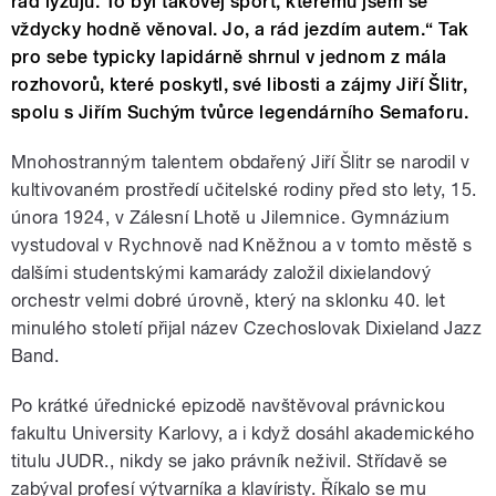
rád lyžuju. To byl takovej sport, kterému jsem se
vždycky hodně věnoval. Jo, a rád jezdím autem.“ Tak
pro sebe typicky lapidárně shrnul v jednom z mála
rozhovorů, které poskytl, své libosti a zájmy Jiří Šlitr,
spolu s Jiřím Suchým tvůrce legendárního Semaforu.
Mnohostranným talentem obdařený Jiří Šlitr se narodil v
kultivovaném prostředí učitelské rodiny před sto lety, 15.
února 1924, v Zálesní Lhotě u Jilemnice. Gymnázium
vystudoval v Rychnově nad Kněžnou a v tomto městě s
dalšími studentskými kamarády založil dixielandový
orchestr velmi dobré úrovně, který na sklonku 40. let
minulého století přijal název Czechoslovak Dixieland Jazz
Band.
Po krátké úřednické epizodě navštěvoval právnickou
fakultu University Karlovy, a i když dosáhl akademického
titulu JUDR., nikdy se jako právník neživil. Střídavě se
zabýval profesí výtvarníka a klavíristy. Říkalo se mu