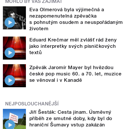
MOHLO BY VÁS ZAJÍMAT
Eva Olmerová byla výjimečná a
nezapomenutelná zpěvačka
s pohnutým osudem a neuspořádaným
životem
Eduard Krečmar měl zvlášť rád ženy
jako interpretky svých písničkových
textů
Zpěvák Jaromír Mayer byl hvězdou
české pop music 60. a 70. let, muzice
se věnoval i v Kanadě
NEJPOSLOUCHANĚJŠÍ
Jiří Šesták: Cesta jinam. Úsměvný
příběh ze smutné doby, kdy byl do
hraniční Šumavy vstup zakázán