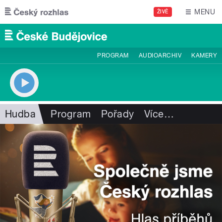
Přejít k hlavnímu obsahu
MENU
ŽIVĚ
PROGRAM
AUDIOARCHIV
KAMERY
Hudba
Program
Pořady
Více
…