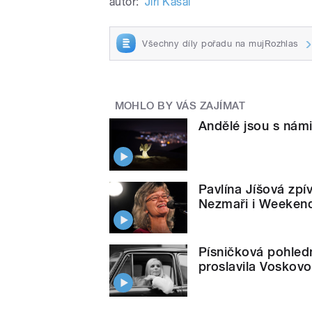
autor:
Jiří Kasal
Všechny díly pořadu na mujRozhlas
MOHLO BY VÁS ZAJÍMAT
Andělé jsou s námi
Pavlína Jíšová zpí
Nezmaři i Weeken
Písničková pohledn
proslavila Voskov