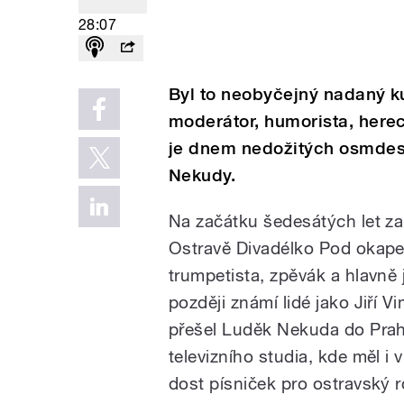
28:07
Byl to neobyčejný nadaný ku
moderátor, humorista, herec,
je dnem nedožitých osmdes
Nekudy.
Na začátku šedesátých let za
Ostravě Divadélko Pod okape
trumpetista, zpěvák a hlavně 
později známí lidé jako Jiří
přešel Luděk Nekuda do Prah
televizního studia, kde měl i v
dost písniček pro ostravský 