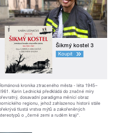
Šikmý kostel 3
Koupit
Románová kronika ztraceného města - léta 1945–
1961. Karin Lednická předkládá do značné míry
převratný, dosavadní paradigma měnící obraz
hornického regionu, jehož zahlazenou historii stále
překrývá tlustá vrstva mýtů a zakořeněných
stereotypů o „černé zemi a rudém kraji“.