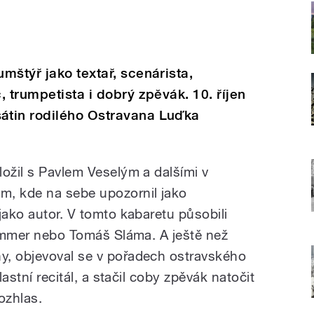
mštýř jako textař, scenárista,
 trumpetista i dobrý zpěvák. 10. říjen
átin rodilého Ostravana Luďka
ložil s Pavlem Veselým a dalšími v
m, kde na sebe upozornil jako
jako autor. V tomto kabaretu působili
 Vimmer nebo Tomáš Sláma. A ještě než
y, objevoval se v pořadech ostravského
lastní recitál, a stačil coby zpěvák natočit
rozhlas.