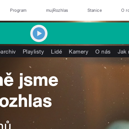
Program
mujRozhlas
Stanice
O r
archiv
Playlisty
Lidé
Kamery
O nás
Jak 