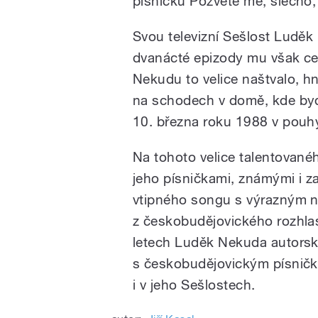
písničku Pozvěte mě, slečno,
Svou televizní Sešlost Luděk 
dvanácté epizody mu však ce
Nekudu to velice naštvalo, h
na schodech v domě, kde byd
10. března roku 1988 v pouhý
Na tohoto velice talentovan
jeho písničkami, známými i 
vtipného songu s výrazným 
z českobudějovického rozhla
letech Luděk Nekuda autorsky
s českobudějovickým písničk
i v jeho Sešlostech.