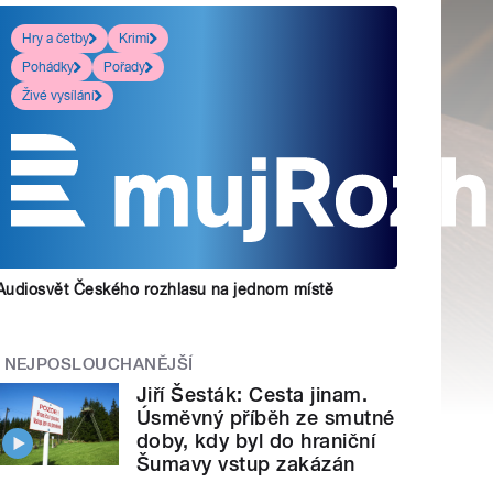
Hry a četby
Krimi
Pohádky
Pořady
Živé vysílání
Audiosvět Českého rozhlasu na jednom místě
NEJPOSLOUCHANĚJŠÍ
Jiří Šesták: Cesta jinam.
Úsměvný příběh ze smutné
doby, kdy byl do hraniční
Šumavy vstup zakázán