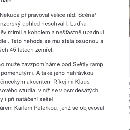
 dále.
Nekuda připravoval velice rád. Scénář
nzorský dohled neschválil. Luďka
něv mírnil alkoholem a nešťastně upadnul
lel. Tato nehoda se mu stala osudnou a
ch 45 letech zemřel.
ého muže zavzpomínáme pod Světly ramp
zapomenutými. A také jeho nahrávkou
německým akcentem Říkej mi Klaus
sového studia, v níž se v osmdesátých
 i při natáčení sešel
ářem Karlem Peterkou, jenž se objevoval