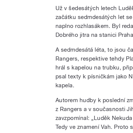
Už v šedesátých letech Ludě
začátku sedmdesátých let se 
naplno rozhlasákem. Byl reda
Dobrého jitra na stanici Praha
A sedmdesátá léta, to jsou 
Rangers, respektive tehdy Pla
hrál s kapelou na trubku, přip
psal texty k písničkám jako N
kapela.
Autorem hudby k poslední zmín
z Rangers a v současnosti Ji
zavzpomínal: „Luděk Nekuda s
Tedy ve znamení Vah. Proto s