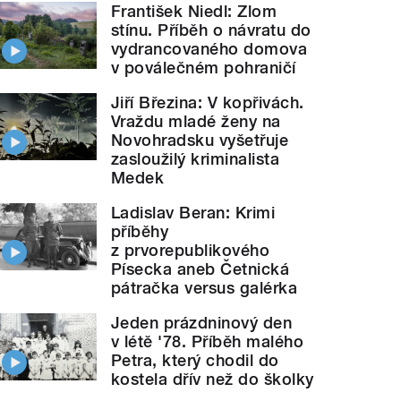
František Niedl: Zlom
stínu. Příběh o návratu do
vydrancovaného domova
v poválečném pohraničí
Jiří Březina: V kopřivách.
Vraždu mladé ženy na
Novohradsku vyšetřuje
zasloužilý kriminalista
Medek
Ladislav Beran: Krimi
příběhy
z prvorepublikového
Písecka aneb Četnická
pátračka versus galérka
Jeden prázdninový den
v létě '78. Příběh malého
Petra, který chodil do
kostela dřív než do školky