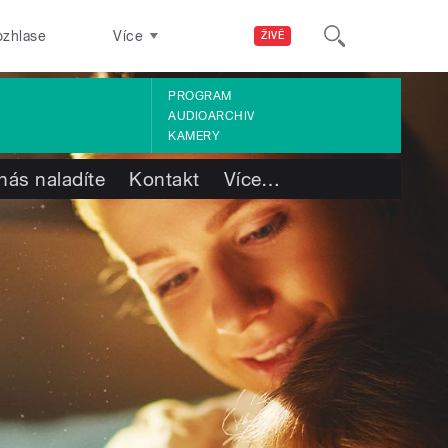
ozhlase
Více
ŽIVĚ
PROGRAM
AUDIOARCHIV
KAMERY
nás naladíte
Kontakt
Více
…