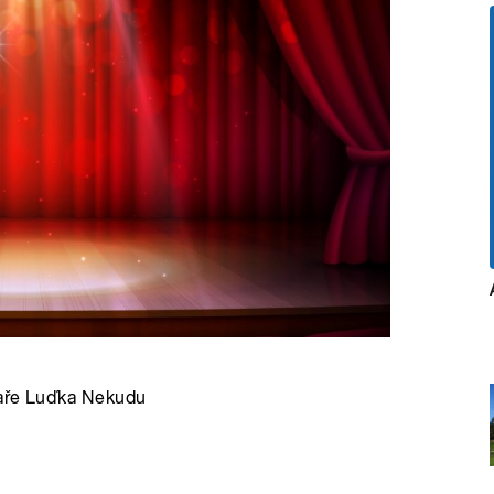
taře Luďka Nekudu