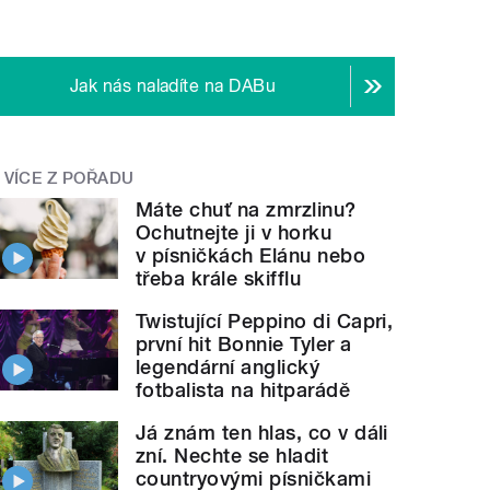
Jak nás naladíte na DABu
VÍCE Z POŘADU
Máte chuť na zmrzlinu?
Ochutnejte ji v horku
v písničkách Elánu nebo
třeba krále skifflu
Twistující Peppino di Capri,
první hit Bonnie Tyler a
legendární anglický
fotbalista na hitparádě
Já znám ten hlas, co v dáli
zní. Nechte se hladit
countryovými písničkami