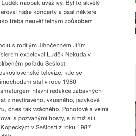
l Luděk naopak uvážlivý. Byl to skvělý
nferoval naše koncerty a psal některé
 jako třeba neuvěřitelným způsobem
polu s rodilým Jihočechem Jiřím
íslerem exceloval Luděk Nekuda v
blíbeném pořadu Sešlost
eskoslovenské televize, kde se
imochodem stal v roce 1980
ramaturgem hlavní redakce zábavných
ost z nevtíravého, vkusného, jazykově
ru, dnes tak vzácného. Pohotově a velmi
val s pozvanými hosty, s nimiž si i
m Kopeckým v Sešlosti z roku 1987