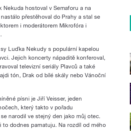
k Nekuda hostoval v Semaforu a na
nastálo přestěhoval do Prahy a stal se
ktorem i moderátorem Mikrofóra i
.
časy Luďka Nekudy s populární kapelou
vci. Jejich koncerty nápaditě konferoval,
ravoval televizní seriály Plavců a také
ajdi tón, Drak od bílé skály nebo Vánoční
ěné písni je Jiří Veisser, jeden
hočech, který takto v pořadu
e narodil ve stejný den jako můj otec.
i to dodnes pamatuju. Na rozdíl od mého