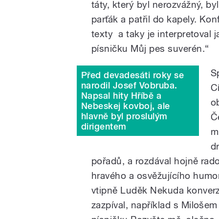
táty, který byl nerozvážný, by
parťák a patřil do kapely. Ko
texty a taky je interpretoval
písničku Můj pes suverén.“
S
Před devadesáti roky se
narodil Josef Vobruba.
C
Napsal hity Hříbě a
o
Nebeskej kovboj, ale
hlavně byl proslulým
Č
dirigentem
m
d
pořadů, a rozdával hojně rad
hravého a osvěžujícího humo
vtipně Luděk Nekuda konverzo
zazpíval, například s Miloše