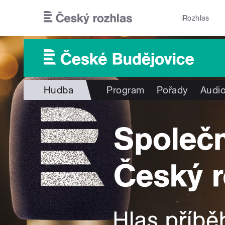
Přejít k hlavnímu obsahu
iRozhlas
Hudba
Program
Pořady
Audio