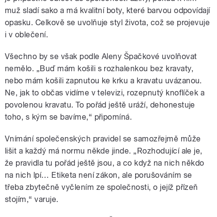
muž sladí sako a má kvalitní boty, které barvou odpovídají
opasku. Celkově se uvolňuje styl života, což se projevuje
i v oblečení.
Všechno by se však podle Aleny Špačkové uvolňovat
nemělo. „Buď mám košili s rozhalenkou bez kravaty,
nebo mám košili zapnutou ke krku a kravatu uvázanou.
Ne, jak to občas vidíme v televizi, rozepnutý knoflíček a
povolenou kravatu. To pořád ještě uráží, dehonestuje
toho, s kým se bavíme,“ připomíná.
Vnímání společenských pravidel se samozřejmě může
lišit a každý má normu někde jinde. „Rozhodující ale je,
že pravidla tu pořád ještě jsou, a co když na nich někdo
na nich lpí… Etiketa není zákon, ale porušováním se
třeba zbytečně vyčlením ze společnosti, o jejíž přízeň
stojím,“ varuje.