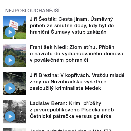
NEJPOSLOUCHANĚJŠÍ
Jiří Šesták: Cesta jinam. Úsměvný
příběh ze smutné doby, kdy byl do
hraniční Šumavy vstup zakázán
František Niedl: Zlom stínu. Příběh
o návratu do vydrancovaného domova
v poválečném pohraničí
Jiří Březina: V kopřivách. Vraždu mladé
ženy na Novohradsku vyšetřuje
zasloužilý kriminalista Medek
Ladislav Beran: Krimi příběhy
z prvorepublikového Písecka aneb
Četnická pátračka versus galérka