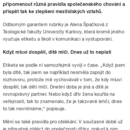
připomenout různá pravidla společenského chování a
přispět tak ke zlepšení mezilidských vztahů.
Odborným garantem rubriky je Alena Špačková z
Teologické fakulty Univerzity Karlovy, která kromě jiného
vyučuje etiketu a školí v komunikaci a vystupování.
Když mluví dospělí, dítě mlčí. Dnes už to neplatí
Etiketa se podle ní samozřejmě vyvíjí v čase. „Když jsem
byla dítě, tak jsem se například nesměla zapojit do
rozhovoru, protože mě vychovávali v tom, že kdy mluví
dospělí, tak děti mlčí. Dnešní doba je jiná a dítě je
rovnoprávný partner. Nebo když dřív žena kouřila na
veřejnosti, tak to znamenalo, že je takzvaně lehčí, dnes
to tak nevnímáme,“ popisuje.
Mění se také pravidla pro oblékání. V současné době už
je přípustné obléct do společnosti džíny, pokud k nim