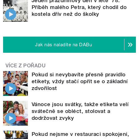
Jeden prázdninový den v létě '78.
Příběh malého Petra, který chodil do
kostela dřív než do školky
Jak nás naladíte na DABu
VÍCE Z POŘADU
Pokud si nevybavíte přesně pravidlo
etikety, vždy stačí opřít se o základní
zdvořilost
Vánoce jsou svátky, takže etiketa velí
svátečně se obléct, stolovat a
dodržovat zvyky
Pokud nejsme v restauraci spokojeni,