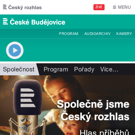
Přejít k hlavnímu obsahu
MENU
ŽIVĚ
PROGRAM
AUDIOARCHIV
KAMERY
Společnost
Program
Pořady
Více
…