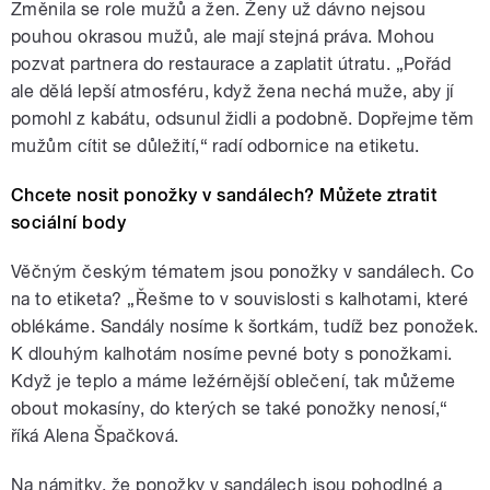
Změnila se role mužů a žen. Ženy už dávno nejsou
pouhou okrasou mužů, ale mají stejná práva. Mohou
pozvat partnera do restaurace a zaplatit útratu. „Pořád
ale dělá lepší atmosféru, když žena nechá muže, aby jí
pomohl z kabátu, odsunul židli a podobně. Dopřejme těm
mužům cítit se důležití,“ radí odbornice na etiketu.
Chcete nosit ponožky v sandálech? Můžete ztratit
sociální body
Věčným českým tématem jsou ponožky v sandálech. Co
na to etiketa? „Řešme to v souvislosti s kalhotami, které
oblékáme. Sandály nosíme k šortkám, tudíž bez ponožek.
K dlouhým kalhotám nosíme pevné boty s ponožkami.
Když je teplo a máme ležérnější oblečení, tak můžeme
obout mokasíny, do kterých se také ponožky nenosí,“
říká Alena Špačková.
Na námitky, že ponožky v sandálech jsou pohodlné a