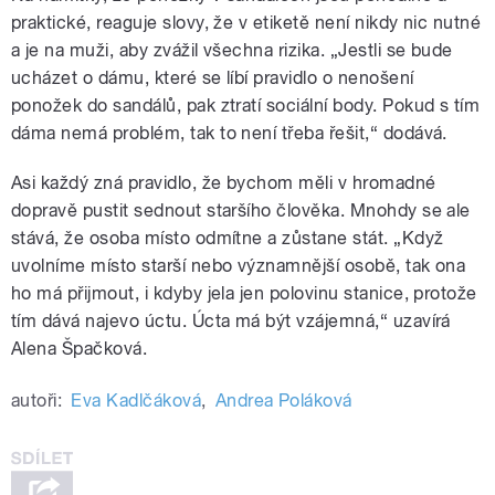
praktické, reaguje slovy, že v etiketě není nikdy nic nutné
a je na muži, aby zvážil všechna rizika. „Jestli se bude
ucházet o dámu, které se líbí pravidlo o nenošení
ponožek do sandálů, pak ztratí sociální body. Pokud s tím
dáma nemá problém, tak to není třeba řešit,“ dodává.
Asi každý zná pravidlo, že bychom měli v hromadné
dopravě pustit sednout staršího člověka. Mnohdy se ale
stává, že osoba místo odmítne a zůstane stát. „Když
uvolníme místo starší nebo významnější osobě, tak ona
ho má přijmout, i kdyby jela jen polovinu stanice, protože
tím dává najevo úctu. Úcta má být vzájemná,“ uzavírá
Alena Špačková.
autoři:
Eva Kadlčáková
,
Andrea Poláková