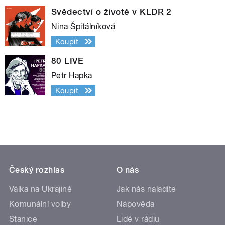
Svědectví o životě v KLDR 2
Nina Špitálníková
Koupit
80 LIVE
Petr Hapka
Koupit
Český rozhlas
O nás
Válka na Ukrajině
Jak nás naladíte
Komunální volby
Nápověda
Stanice
Lidé v rádiu