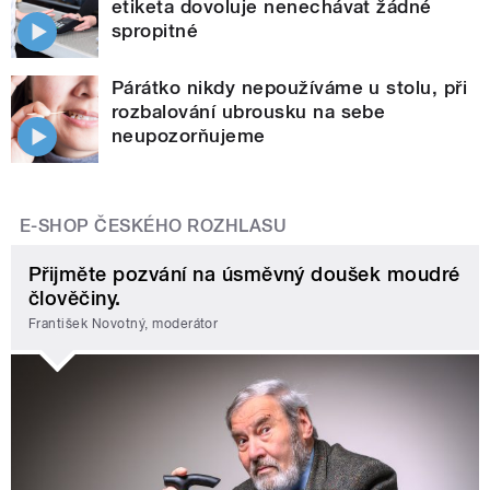
etiketa dovoluje nenechávat žádné
spropitné
Párátko nikdy nepoužíváme u stolu, při
rozbalování ubrousku na sebe
neupozorňujeme
E-SHOP ČESKÉHO ROZHLASU
Přijměte pozvání na úsměvný doušek moudré
člověčiny.
František Novotný, moderátor