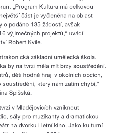
orun. „Program Kultura má celkovou
největší část je vyčleněna na oblast
bylo podáno 135 žádostí, avšak
6 výjimečných projektů,“ uvádí
ví Robert Kvile.
 strakonická základní umělecká škola.
a by na tvrzi měla mít brzy soustředění.
ů, děti hodně hrají v okolních obcích,
ro soustředění, který nám zatím chybí,“
tina Spišská.
vrzi v Mladějovicích vzniknout
dio, sály pro muzikanty a dramatickou
átr na dvorku i letní kino. Jako kulturní