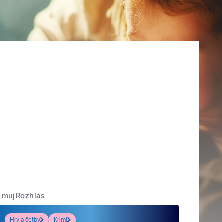
mujRozhlas
Hry a četby
Krimi