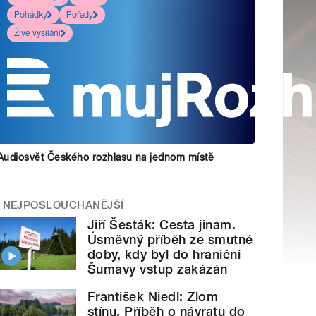
Pohádky
Pořady
Živé vysílání
Audiosvět Českého rozhlasu na jednom místě
NEJPOSLOUCHANĚJŠÍ
Jiří Šesták: Cesta jinam.
Úsměvný příběh ze smutné
doby, kdy byl do hraniční
Šumavy vstup zakázán
František Niedl: Zlom
stínu. Příběh o návratu do