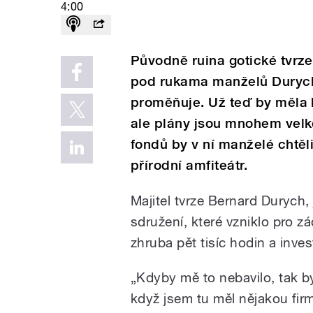
4:00
Původně ruina gotické tvrze
pod rukama manželů Durycho
proměňuje. Už teď by měla 
ale plány jsou mnohem velk
fondů by v ní manželé chtěli
přírodní amfiteátr.
Majitel tvrze Bernard Durych
sdružení, které vzniklo pro z
zhruba pět tisíc hodin a inves
„Kdyby mě to nebavilo, tak by
když jsem tu měl nějakou fir