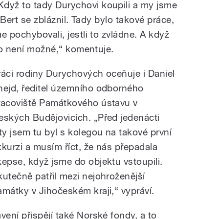
yž to tady Durychovi koupili a my jsme
: Bert se zbláznil. Tady bylo takové práce,
e pochybovali, jestli to zvládne. A když
 to není možné,“ komentuje.
ráci rodiny Durychových oceňuje i Daniel
nejd, ředitel územního odborného
racoviště Památkového ústavu v
eských Budějovicích. „Před jedenácti
ety jsem tu byl s kolegou na takové první
xkurzi a musím říct, že nás přepadala
kepse, když jsme do objektu vstoupili.
kutečně patřil mezi nejohroženější
amátky v Jihočeském kraji,“ vypráví.
ení přispějí také Norské fondy, a to