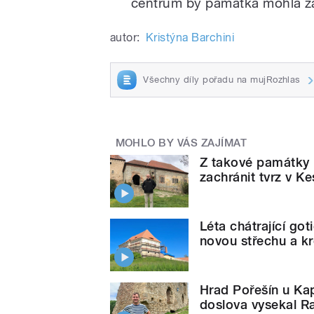
centrum by památka mohla zač
autor:
Kristýna Barchini
Všechny díly pořadu na mujRozhlas
MOHLO BY VÁS ZAJÍMAT
Z takové památky n
zachránit tvrz v K
Léta chátrající got
novou střechu a k
Hrad Pořešín u Kapl
doslova vysekal 