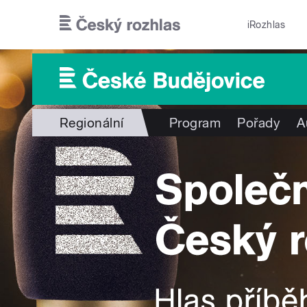
Přejít k hlavnímu obsahu
iRozhlas
Regionální
Program
Pořady
A