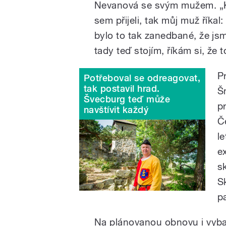
Nevanová se svým mužem. „Kd
sem přijeli, tak můj muž říkal
bylo to tak zanedbané, že jsm
tady teď stojím, říkám si, že
P
Potřeboval se odreagovat,
tak postavil hrad.
Š
Švecburg teď může
p
navštívit každý
Č
l
e
s
S
p
Na plánovanou obnovu i vybav