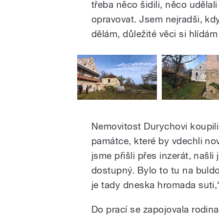
třeba něco šidili, něco udělal
opravovat. Jsem nejradši, kdy
dělám, důležité věci si hlídá
Nemovitost Durychovi koupili 
památce, které by vdechli nový
jsme přišli přes inzerát, našl
dostupný. Bylo to tu na buld
je tady dneska hromada suti,
Do prací se zapojovala rodina,