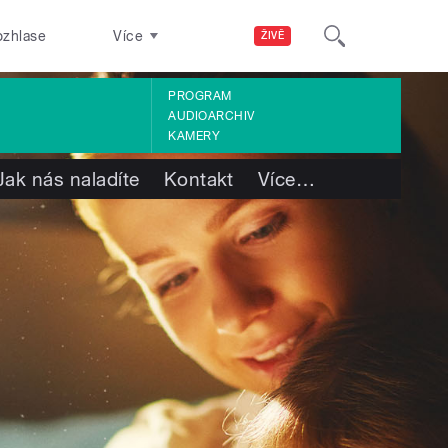
ozhlase
Více
ŽIVĚ
PROGRAM
AUDIOARCHIV
KAMERY
Jak nás naladíte
Kontakt
Více
…