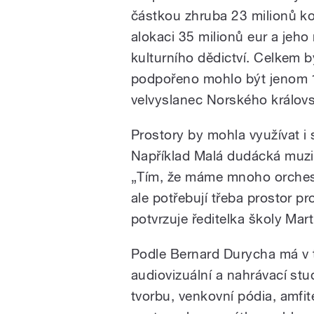
částkou zhruba 23 milionů k
alokaci 35 milionů eur a jeho 
kulturního dědictví. Celkem 
podpořeno mohlo být jenom 1
velvyslanec Norského královst
Prostory by mohla využívat i
Například Malá dudácká muzik
„Tím, že máme mnoho orchestr
ale potřebují třeba prostor p
potvrzuje ředitelka školy Mar
Podle Bernard Durycha má v t
audiovizuální a nahrávací stu
tvorbu, venkovní pódia, amfite