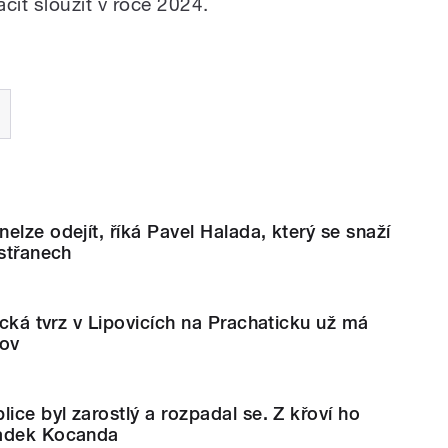
ít sloužit v roce 2024.
elze odejít, říká Pavel Halada, který se snaží
estřanech
ická tvrz v Lipovicích na Prachaticku už má
rov
ice byl zarostlý a rozpadal se. Z křoví ho
Radek Kocanda