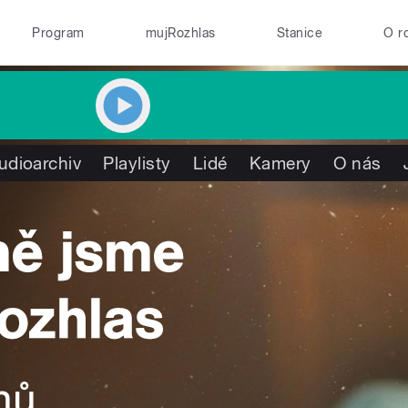
Program
mujRozhlas
Stanice
O r
udioarchiv
Playlisty
Lidé
Kamery
O nás