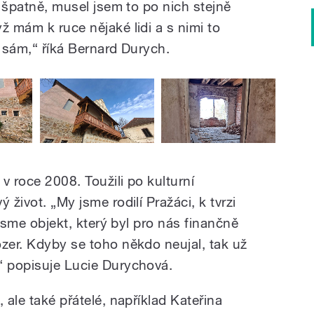
i špatně, musel jsem to po nich stejně
ž mám k ruce nějaké lidi a s nimi to
m sám,“ říká Bernard Durych.
v roce 2008. Toužili po kulturní
 život. „My jsme rodilí Pražáci, k tvrzi
i jsme objekt, který byl pro nás finančně
ozer. Kdyby se toho někdo neujal, tak už
“ popisuje Lucie Durychová.
 ale také přátelé, například Kateřina