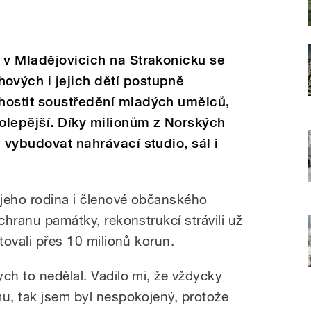
 v Mladějovicích na Strakonicku se
vých i jejich dětí postupně
hostit soustředění mladých umělců,
olepější. Díky milionům z Norských
 vybudovat nahrávací studio, sál i
, jeho rodina i členové občanského
áchranu památky, rekonstrukcí strávili už
tovali přes 10 milionů korun.
ch to nedělal. Vadilo mi, že vždycky
mu, tak jsem byl nespokojený, protože