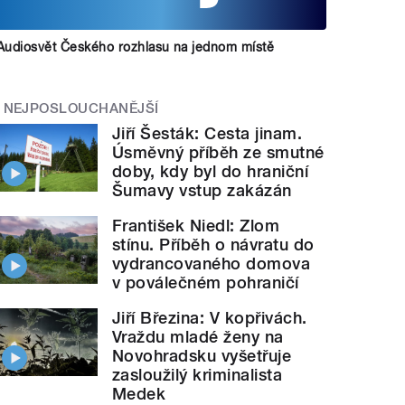
Audiosvět Českého rozhlasu na jednom místě
NEJPOSLOUCHANĚJŠÍ
Jiří Šesták: Cesta jinam.
Úsměvný příběh ze smutné
doby, kdy byl do hraniční
Šumavy vstup zakázán
František Niedl: Zlom
stínu. Příběh o návratu do
vydrancovaného domova
v poválečném pohraničí
Jiří Březina: V kopřivách.
Vraždu mladé ženy na
Novohradsku vyšetřuje
zasloužilý kriminalista
Medek