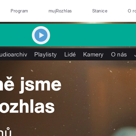
Program
mujRozhlas
Stanice
O r
udioarchiv
Playlisty
Lidé
Kamery
O nás