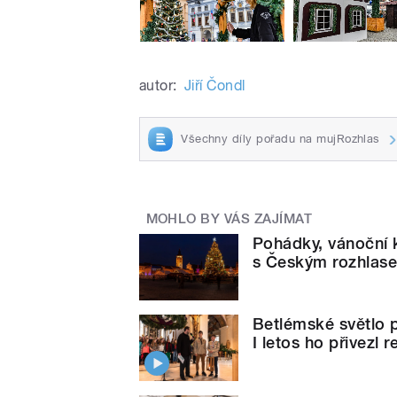
autor:
Jiří Čondl
Všechny díly pořadu na mujRozhlas
MOHLO BY VÁS ZAJÍMAT
Pohádky, vánoční k
s Českým rozhlas
Betlémské světlo p
I letos ho přivezl 