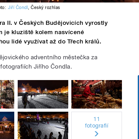
oto:
Jiří Čondl
,
Český rozhlas
 II. v Českých Budějovicích vyrostly
em je kluziště kolem nasvícené
u lidé využívat až do Třech králů.
dějovického adventního městečka za
fotografiích Jiřího Čondla.
11
fotografií