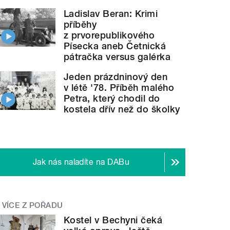
Ladislav Beran: Krimi
příběhy
z prvorepublikového
Písecka aneb Četnická
pátračka versus galérka
Jeden prázdninový den
v létě '78. Příběh malého
Petra, který chodil do
kostela dřív než do školky
Jak nás naladíte na DABu
VÍCE Z POŘADU
Kostel v Bechyni čeká