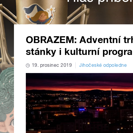
OBRAZEM: Adventní trhy
stánky i kulturní progr
19. prosinec 2019
Jihočeské odpoledne