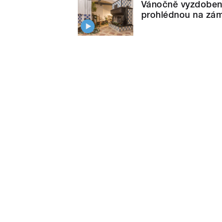
Vánočně vyzdobeno
prohlédnou na zá