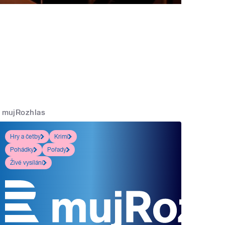
mujRozhlas
Hry a četby
Krimi
Pohádky
Pořady
Živé vysílání