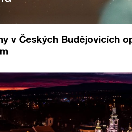
 v Českých Budějovicích opě
am