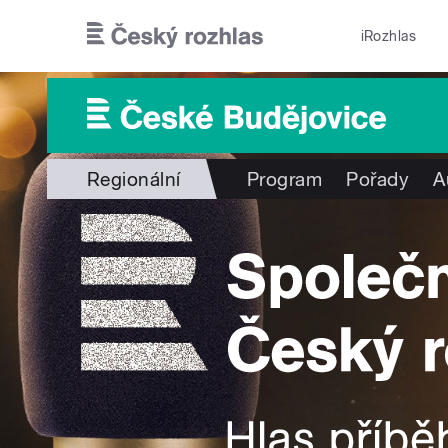
Přejít k hlavnímu obsahu
iRozhlas
Regionální
Program
Pořady
A