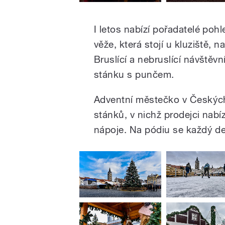
I letos nabízí pořadatelé poh
věže, která stojí u kluziště, n
Bruslící a nebruslící návštěv
stánku s punčem.
Adventní městečko v Českých
stánků, v nichž prodejci nabí
nápoje. Na pódiu se každý d