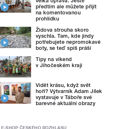
velká oprava. Ještě
předtím ale můžete přijít
na komentovanou
prohlídku
Židova strouha skoro
vyschla. Tam, kde jindy
potřebujete nepromokavé
boty, se teď spíš práší
Tipy na víkend
v Jihočeském kraji
Vidět krásu, když svět
hoří? Výtvarník Adam Jílek
vystavuje v Táboře své
barevné aktuální obrazy
E-SHOP ČESKÉHO ROZHLASU