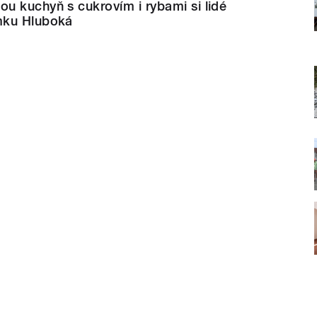
u kuchyň s cukrovím i rybami si lidé
mku Hluboká