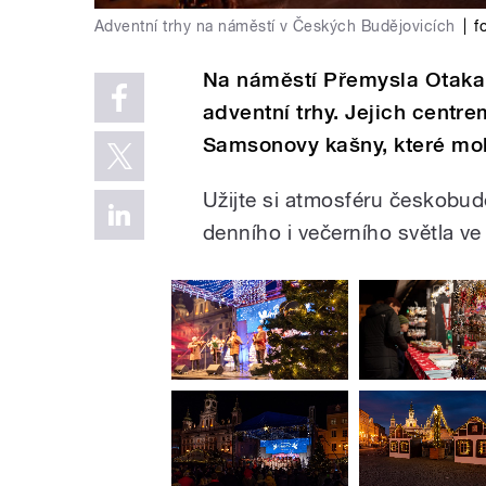
Adventní trhy na náměstí v Českých Budějovicích
|
f
Na náměstí Přemysla Otakara
adventní trhy. Jejich centr
Samsonovy kašny, které moho
Užijte si atmosféru českobu
denního i večerního světla ve 