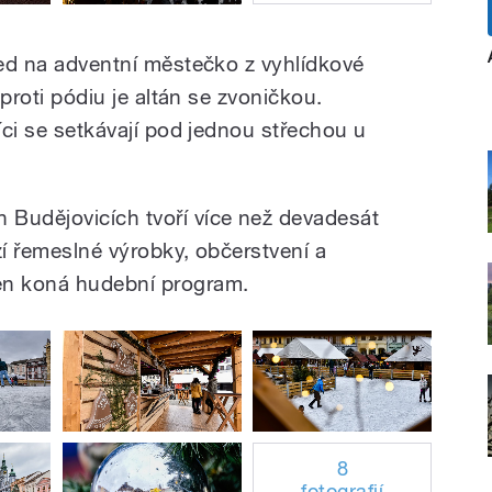
led na adventní městečko z vyhlídkové
aproti pódiu je altán se zvoničkou.
níci se setkávají pod jednou střechou u
 Budějovicích tvoří více než devadesát
zí řemeslné výrobky, občerstvení a
en koná hudební program.
8
fotografií