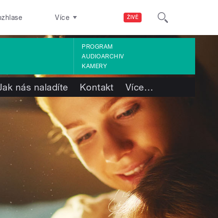
ozhlase
Více
ŽIVĚ
PROGRAM
AUDIOARCHIV
KAMERY
Jak nás naladíte
Kontakt
Více
…