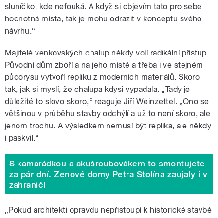
sluníčko, kde nefouká. A když si objevím tato pro sebe
hodnotná místa, tak je mohu odrazit v konceptu svého
návrhu.“
Majitelé venkovských chalup někdy volí radikální přístup.
Původní dům zboří a na jeho místě a třeba i ve stejném
půdorysu vytvoří repliku z moderních materiálů. Skoro
tak, jak si myslí, že chalupa kdysi vypadala. „Tady je
důležité to slovo skoro,“ reaguje Jiří Weinzettel. „Ono se
většinou v průběhu stavby odchýlí a už to není skoro, ale
jenom trochu. A výsledkem nemusí být replika, ale někdy
i paskvil.“
S kamarádkou a akušroubovákem to smontujete
za pár dní. Zenové domy Petra Stolína zaujaly i v
zahraničí
„Pokud architekti opravdu nepřistoupí k historické stavbě