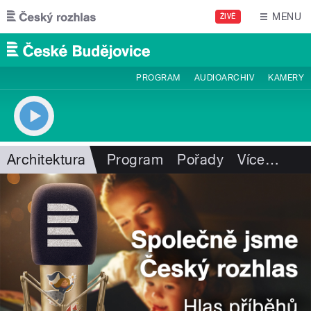
Přejít k hlavnímu obsahu
MENU
ŽIVĚ
PROGRAM
AUDIOARCHIV
KAMERY
Architektura
Program
Pořady
Více
…