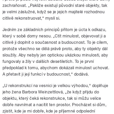
zachraňovat. „Pakliže existují původní staré objekty, tak
je velmi záslužné, když se je jejich majitelé rozhodnou
citlivě rekonstruovat,“ myslí si.
Jedním ze základních principů přitom je úcta k odkazu,
který v sobě domy nesou. „Ctít minulost, objevovat ji a
citlivě ji doplnit o současnost a budoucnost. To je cílem,
protože všechno se dělá právě proto, aby ty objekty dál
sloužily. Aby nebyly jen optickou ukázkou minulosti, aby
fungovaly a žily v dalších desetiletích. To je první
předpoklad k tomu, abychom dokázali minulost uchovat.
A přetavit ji její funkcí v budoucnost,“ dodává.
„U rekonstrukcí na vesnici je velkou výhodou,“ doplňuje
jeho žena Barbora Weinzettlová, „že když přijdu do
objektu, který čeká rekonstrukce, tak si můžu velice
dobře navnímat a nacítit ten prostor. Procházet si dům,
zjistit, kde je mi dobře, kde je příjemné odpolední