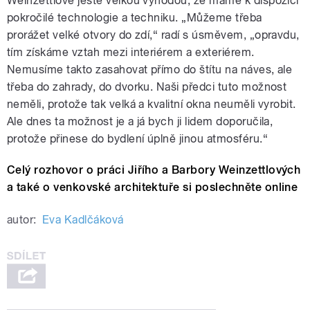
Weinzettlové ještě velkou výhodou, že máme k dispozici
pokročilé technologie a techniku. „Můžeme třeba
prorážet velké otvory do zdí,“ radí s úsměvem, „opravdu,
tím získáme vztah mezi interiérem a exteriérem.
Nemusíme takto zasahovat přímo do štítu na náves, ale
třeba do zahrady, do dvorku. Naši předci tuto možnost
neměli, protože tak velká a kvalitní okna neuměli vyrobit.
Ale dnes ta možnost je a já bych ji lidem doporučila,
protože přinese do bydlení úplně jinou atmosféru.“
Celý rozhovor o práci Jiřího a Barbory Weinzettlových
a také o venkovské architektuře si poslechněte online
autor:
Eva Kadlčáková