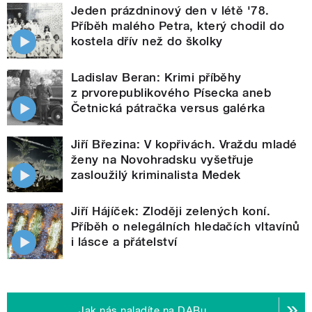
Jeden prázdninový den v létě '78.
Příběh malého Petra, který chodil do
kostela dřív než do školky
Ladislav Beran: Krimi příběhy
z prvorepublikového Písecka aneb
Četnická pátračka versus galérka
Jiří Březina: V kopřivách. Vraždu mladé
ženy na Novohradsku vyšetřuje
zasloužilý kriminalista Medek
Jiří Hájíček: Zloději zelených koní.
Příběh o nelegálních hledačích vltavínů
i lásce a přátelství
Jak nás naladíte na DABu