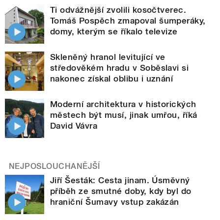
Ti odvážnější zvolili kosočtverec.
Tomáš Pospěch zmapoval šumperáky,
domy, kterým se říkalo televize
Skleněný hranol levitující ve
středověkém hradu v Soběslavi si
nakonec získal oblibu i uznání
Moderní architektura v historických
městech být musí, jinak umřou, říká
David Vávra
NEJPOSLOUCHANĚJŠÍ
Jiří Šesták: Cesta jinam. Úsměvný
příběh ze smutné doby, kdy byl do
hraniční Šumavy vstup zakázán