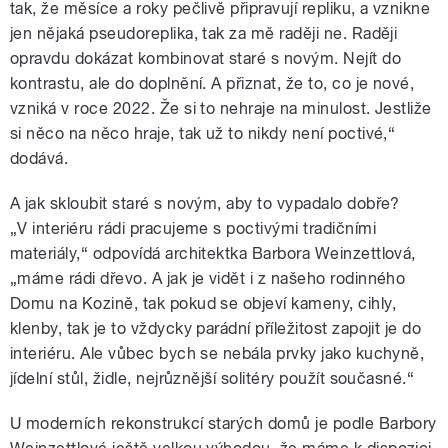
tak, že měsíce a roky pečlivě připravují repliku, a vznikne
jen nějaká pseudoreplika, tak za mě raději ne. Raději
opravdu dokázat kombinovat staré s novým. Nejít do
kontrastu, ale do doplnění. A přiznat, že to, co je nové,
vzniká v roce 2022. Že si to nehraje na minulost. Jestliže
si něco na něco hraje, tak už to nikdy není poctivé,“
dodává.
A jak skloubit staré s novým, aby to vypadalo dobře?
„V interiéru rádi pracujeme s poctivými tradičními
materiály,“ odpovídá architektka Barbora Weinzettlová,
„máme rádi dřevo. A jak je vidět i z našeho rodinného
Domu na Kozině, tak pokud se objeví kameny, cihly,
klenby, tak je to vždycky parádní příležitost zapojit je do
interiéru. Ale vůbec bych se nebála prvky jako kuchyně,
jídelní stůl, židle, nejrůznější solitéry použít současné.“
U moderních rekonstrukcí starých domů je podle Barbory