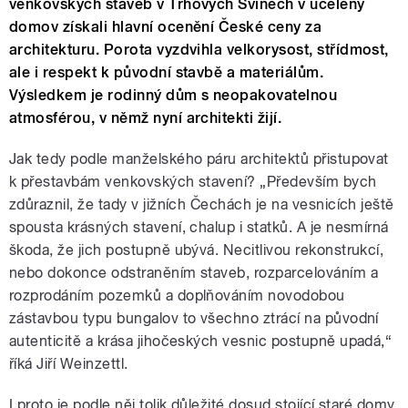
venkovských staveb v Trhových Svinech v ucelený
domov získali hlavní ocenění České ceny za
architekturu. Porota vyzdvihla velkorysost, střídmost,
ale i respekt k původní stavbě a materiálům.
Výsledkem je rodinný dům s neopakovatelnou
atmosférou, v němž nyní architekti žijí.
Jak tedy podle manželského páru architektů přistupovat
k přestavbám venkovských stavení? „Především bych
zdůraznil, že tady v jižních Čechách je na vesnicích ještě
spousta krásných stavení, chalup i statků. A je nesmírná
škoda, že jich postupně ubývá. Necitlivou rekonstrukcí,
nebo dokonce odstraněním staveb, rozparcelováním a
rozprodáním pozemků a doplňováním novodobou
zástavbou typu bungalov to všechno ztrácí na původní
autenticitě a krása jihočeských vesnic postupně upadá,“
říká Jiří Weinzettl.
I proto je podle něj tolik důležité dosud stojící staré domy