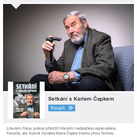
Setkání s Karlem Čapkem
Koupit
Literární fikce, pokus přiblížit literární nadsázkou spisovatele,
filozofa, ale hlavně člověka Karla Čapka trochu jinou formou.