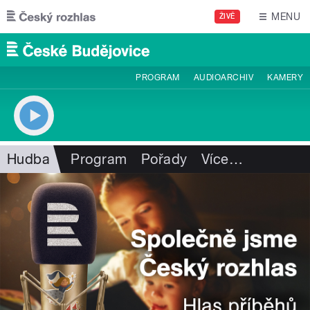
Přejít k hlavnímu obsahu
MENU
ŽIVĚ
PROGRAM
AUDIOARCHIV
KAMERY
Hudba
Program
Pořady
Více
…