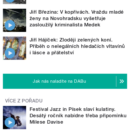
Jiří Březina: V kopřivách. Vraždu mladé
ženy na Novohradsku vyšetřuje
zasloužilý kriminalista Medek
Jiří Hájíček: Zloději zelených koní.
Příběh o nelegálních hledačích vltavínů
i lásce a přátelství
Jak nás naladíte na DABu
VÍCE Z POŘADU
Festival Jazz in Písek slaví kulatiny.
Desátý ročník nabídne třeba připomínku
Milese Davise