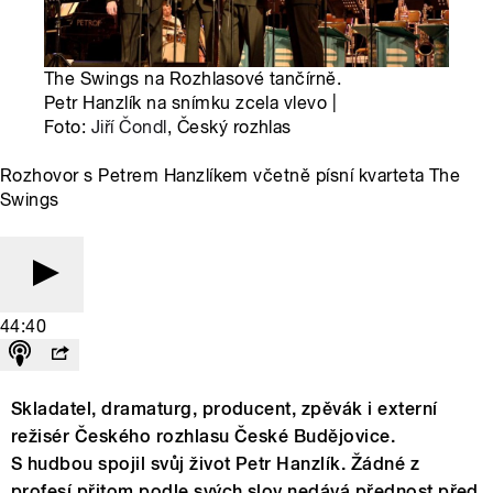
The Swings na Rozhlasové tančírně.
Petr Hanzlík na snímku zcela vlevo |
Foto:
Jiří Čondl
, Český rozhlas
Rozhovor s Petrem Hanzlíkem včetně písní kvarteta The
Swings
44:40
Skladatel, dramaturg, producent, zpěvák i externí
režisér Českého rozhlasu České Budějovice.
S hudbou spojil svůj život Petr Hanzlík. Žádné z
profesí přitom podle svých slov nedává přednost před