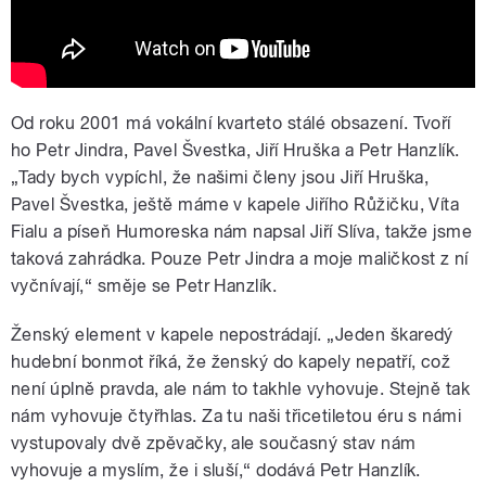
Od roku 2001 má vokální kvarteto stálé obsazení. Tvoří
ho Petr Jindra, Pavel Švestka, Jiří Hruška a Petr Hanzlík.
„Tady bych vypíchl, že našimi členy jsou Jiří Hruška,
Pavel Švestka, ještě máme v kapele Jiřího Růžičku, Víta
Fialu a píseň Humoreska nám napsal Jiří Slíva, takže jsme
taková zahrádka. Pouze Petr Jindra a moje maličkost z ní
vyčnívají,“ směje se Petr Hanzlík.
Ženský element v kapele nepostrádají. „Jeden škaredý
hudební bonmot říká, že ženský do kapely nepatří, což
není úplně pravda, ale nám to takhle vyhovuje. Stejně tak
nám vyhovuje čtyřhlas. Za tu naši třicetiletou éru s námi
vystupovaly dvě zpěvačky, ale současný stav nám
vyhovuje a myslím, že i sluší,“ dodává Petr Hanzlík.