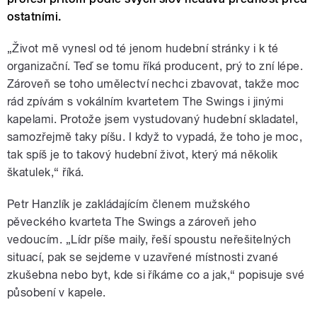
ostatními.
„Život mě vynesl od té jenom hudební stránky i k té
organizační. Teď se tomu říká producent, prý to zní lépe.
Zároveň se toho umělectví nechci zbavovat, takže moc
rád zpívám s vokálním kvartetem The Swings i jinými
kapelami. Protože jsem vystudovaný hudební skladatel,
samozřejmě taky píšu. I když to vypadá, že toho je moc,
tak spíš je to takový hudební život, který má několik
škatulek,“ říká.
Petr Hanzlík je zakládajícím členem mužského
pěveckého kvarteta The Swings a zároveň jeho
vedoucím. „Lídr píše maily, řeší spoustu neřešitelných
situací, pak se sejdeme v uzavřené místnosti zvané
zkušebna nebo byt, kde si říkáme co a jak,“ popisuje své
působení v kapele.