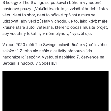
S kolegy z The Swings se potkával i během vynucené
covidové pauzy. „Vokální kvarteto je zvláštní hudební stav
věcí. Není to sbor, není to sólové zpívání a musí se
udržovat, aby věci zůstaly v chodu. Je to, jako když máte
krásné staré auto, veterána, kterého občas musíte projet,
aby všechny tekutiny v něm plynuly,“ vysvětluje.
V roce 2020 měli The Swings oslavit třicáté výročí svého
založení. Z toho ale sešlo a aktivity přesouvají do
nadcházející sezóny. Vystoupí například 7. července na
Setkání s hudbou v Soběslavi.
Rozhlasová tančírna: Humoreska