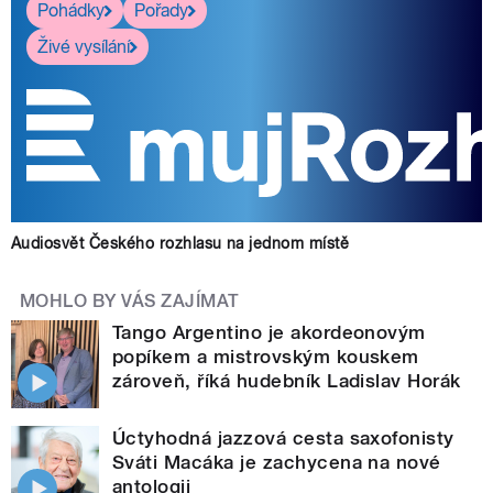
Pohádky
Pořady
Živé vysílání
Audiosvět Českého rozhlasu na jednom místě
MOHLO BY VÁS ZAJÍMAT
Tango Argentino je akordeonovým
popíkem a mistrovským kouskem
zároveň, říká hudebník Ladislav Horák
Úctyhodná jazzová cesta saxofonisty
Sváti Macáka je zachycena na nové
antologii