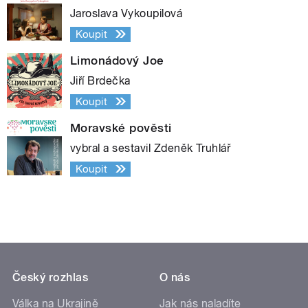
Jaroslava Vykoupilová
Koupit
Limonádový Joe
Jiří Brdečka
Koupit
Moravské pověsti
vybral a sestavil Zdeněk Truhlář
Koupit
Český rozhlas
O nás
Válka na Ukrajině
Jak nás naladíte