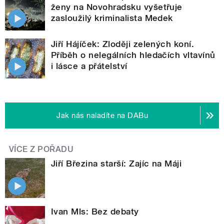
ženy na Novohradsku vyšetřuje
zasloužilý kriminalista Medek
Jiří Hájíček: Zloději zelených koní.
Příběh o nelegálních hledačích vltavínů
i lásce a přátelství
Jak nás naladíte na DABu
VÍCE Z POŘADU
Jiří Březina starší: Zajíc na Máji
Ivan Mls: Bez debaty