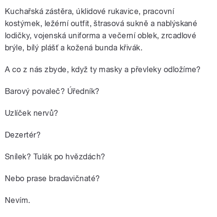
Kuchařská zástěra, úklidové rukavice, pracovní
kostýmek, ležérní outfit, štrasová sukně a nablýskané
lodičky, vojenská uniforma a večerní oblek, zrcadlové
brýle, bílý plášť a kožená bunda křivák.
A co z nás zbyde, když ty masky a převleky odložíme?
Barový povaleč? Úředník?
Uzlíček nervů?
Dezertér?
Snílek? Tulák po hvězdách?
Nebo prase bradavičnaté?
Nevím.