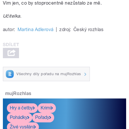
Vím jen, co by stoprocentně nezůstalo ze mě.
Učitelka
.
autor:
Martina Adlerová
|
zdroj:
Český rozhlas
Všechny díly pořadu na mujRozhlas
mujRozhlas
Hry a četby
Krimi
Pohádky
Pořady
Živé vysílání