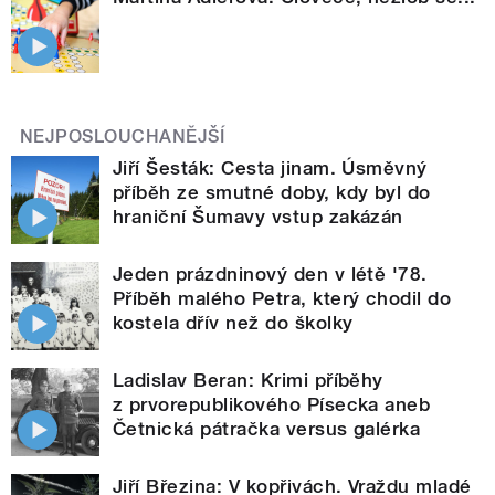
NEJPOSLOUCHANĚJŠÍ
Jiří Šesták: Cesta jinam. Úsměvný
příběh ze smutné doby, kdy byl do
hraniční Šumavy vstup zakázán
Jeden prázdninový den v létě '78.
Příběh malého Petra, který chodil do
kostela dřív než do školky
Ladislav Beran: Krimi příběhy
z prvorepublikového Písecka aneb
Četnická pátračka versus galérka
Jiří Březina: V kopřivách. Vraždu mladé