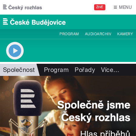
Přejít k hlavnímu obsahu
MENU
ŽIVĚ
PROGRAM
AUDIOARCHIV
KAMERY
Společnost
Program
Pořady
Více
…