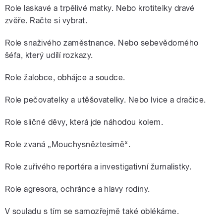
Role laskavé a trpělivé matky. Nebo krotitelky dravé
zvěře. Račte si vybrat.
Role snaživého zaměstnance. Nebo sebevědomého
šéfa, který udílí rozkazy.
Role žalobce, obhájce a soudce.
Role pečovatelky a utěšovatelky. Nebo lvice a dračice.
Role sličné děvy, která jde náhodou kolem.
Role zvaná „Mouchysněztesimě“.
Role zuřivého reportéra a investigativní žurnalistky.
Role agresora, ochránce a hlavy rodiny.
V souladu s tím se samozřejmě také oblékáme.