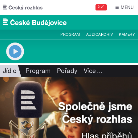
Přejít k hlavnímu obsahu
MENU
ŽIVĚ
PROGRAM
AUDIOARCHIV
KAMERY
Jídlo
Program
Pořady
Více
…