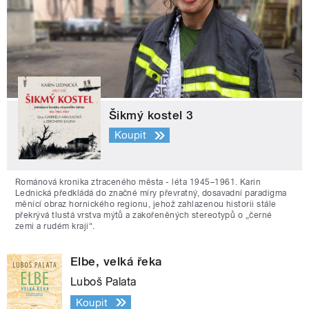
Šikmý kostel 3
Koupit
Románová kronika ztraceného města - léta 1945–1961. Karin
Lednická předkládá do značné míry převratný, dosavadní paradigma
měnící obraz hornického regionu, jehož zahlazenou historii stále
překrývá tlustá vrstva mýtů a zakořeněných stereotypů o „černé
zemi a rudém kraji“.
Elbe, velká řeka
Luboš Palata
Koupit