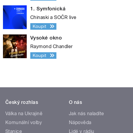
1. Symfonická
Chinaski a SOČR live
Koupit
Vysoké okno
Raymond Chandler
Koupit
Český rozhlas
O nás
Válka na Ukrajině
Jak nás naladíte
Komunální volby
Nápověda
Stanice
Lidé v rádiu