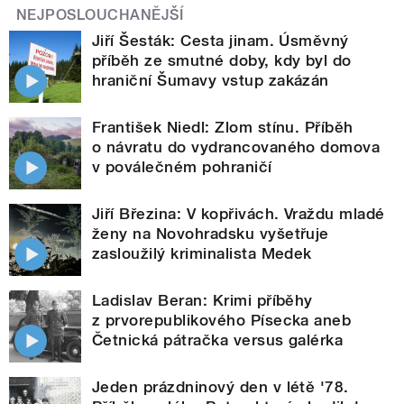
NEJPOSLOUCHANĚJŠÍ
Jiří Šesták: Cesta jinam. Úsměvný
příběh ze smutné doby, kdy byl do
hraniční Šumavy vstup zakázán
František Niedl: Zlom stínu. Příběh
o návratu do vydrancovaného domova
v poválečném pohraničí
Jiří Březina: V kopřivách. Vraždu mladé
ženy na Novohradsku vyšetřuje
zasloužilý kriminalista Medek
Ladislav Beran: Krimi příběhy
z prvorepublikového Písecka aneb
Četnická pátračka versus galérka
Jeden prázdninový den v létě '78.