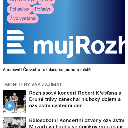
Pohádky
Pořady
Živé vysílání
Audiosvět Českého rozhlasu na jednom místě
MOHLO BY VÁS ZAJÍMAT
Rozhlasový koncert Robert Křesťana a
Druhé trávy zanechal hluboký dojem a
ozvláštní sváteční den
Bělosobotní Koncertní ozvěny ozvláštní
Mozartova hudba ve špičkovém podání