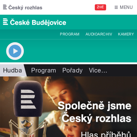
Přejít k hlavnímu obsahu
MENU
ŽIVĚ
PROGRAM
AUDIOARCHIV
KAMERY
Hudba
Program
Pořady
Více
…