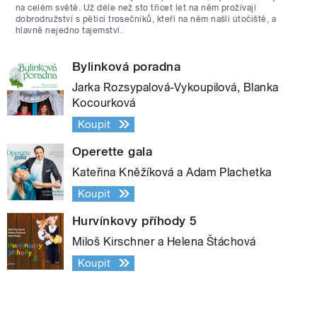
na celém světě. Už déle než sto třicet let na něm prožívají
dobrodružství s pěticí trosečníků, kteří na něm našli útočiště, a
hlavně nejedno tajemství.
Bylinková poradna
Jarka Rozsypalová-Vykoupilová, Blanka
Kocourková
Koupit
Operette gala
Kateřina Kněžíková a Adam Plachetka
Koupit
Hurvínkovy příhody 5
Miloš Kirschner a Helena Štáchová
Koupit