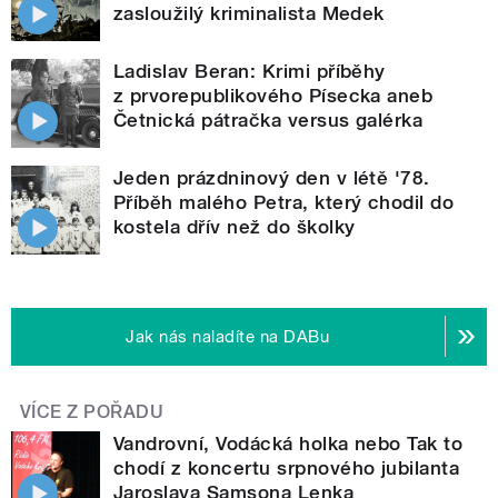
zasloužilý kriminalista Medek
Ladislav Beran: Krimi příběhy
z prvorepublikového Písecka aneb
Četnická pátračka versus galérka
Jeden prázdninový den v létě '78.
Příběh malého Petra, který chodil do
kostela dřív než do školky
Jak nás naladíte na DABu
VÍCE Z POŘADU
Vandrovní, Vodácká holka nebo Tak to
chodí z koncertu srpnového jubilanta
Jaroslava Samsona Lenka