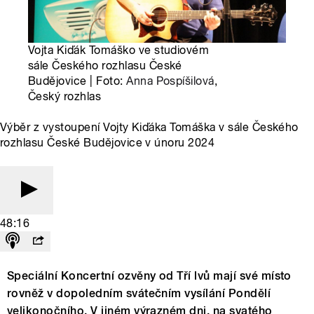
Vojta Kiďák Tomáško ve studiovém
sále Českého rozhlasu České
Budějovice | Foto:
Anna Pospíšilová
,
Český rozhlas
Výběr z vystoupení Vojty Kiďáka Tomáška v sále Českého
rozhlasu České Budějovice v únoru 2024
48:16
Speciální Koncertní ozvěny od Tří lvů mají své místo
rovněž v dopoledním svátečním vysílání Pondělí
velikonočního. V jiném výrazném dni, na svatého