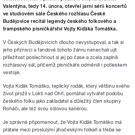
Valentýna, tedy 14. února, otevřel jarní sérii koncertů
ve studiovém sále Českého rozhlasu České
Budějovice recitál legendy českého folkového a
trampského písničkářství Vojty Kiďáka Tomáška.
V Českých Budějovicích dlouho nevystupoval, a tak si
jeho příznivci a fandové tohoto žánru nenechali ujít
příležitost poslechnout si jej po čase a zcela zaplnili
rozhlasový sál, přičemž písničkáře odměnili i potleskem
vestoje.
Vojta Kiďák Tomáško, teplický rodák, který většinu svého
život prožil v Lokti nad Ohří, pomáhal vytvářet podobu
českého folku jako zakladatel a důležitý člen skupiny
Roháči, ale též svou sólovou kariérou.
Je správné připomenout, že Vojta Kiďák Tomáško má
přátele mezi proslulými jihočeskými folkaři a třeba se