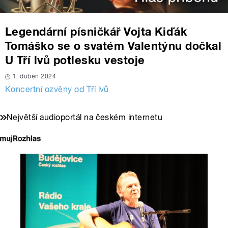
Legendární písničkář Vojta Kiďák
Tomáško se o svatém Valentýnu dočkal
U Tří lvů potlesku vestoje
1. duben 2024
Koncertní ozvěny od Tří lvů
Největší audioportál na českém internetu