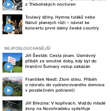
z Třeboňských nocturen
Toulavý džíny, Hymna tuláků nebo
Náruč planejch růží – návrat ke
koncertu první dámy české country
NEJPOSLOUCHANĚJŠÍ
Jiří Šesták: Cesta jinam. Úsměvný
příběh ze smutné doby, kdy byl do
hraniční Šumavy vstup zakázán
František Niedl: Zlom stínu. Příběh
o návratu do vydrancovaného domova
v poválečném pohraničí
Jiří Březina: V kopřivách. Vraždu mladé
ženy na Novohradsku vyšetřuje