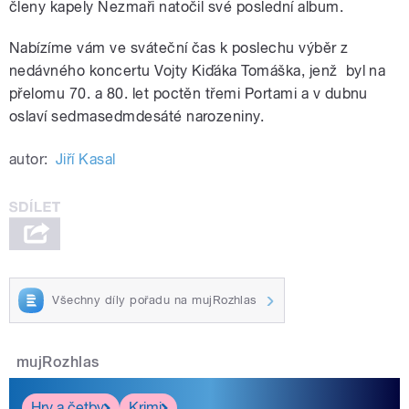
členy kapely Nezmaři natočil své poslední album.
Nabízíme vám ve sváteční čas k poslechu výběr z
nedávného koncertu Vojty Kiďáka Tomáška, jenž byl na
přelomu 70. a 80. let poctěn třemi Portami a v dubnu
oslaví sedmasedmdesáté narozeniny.
autor:
Jiří Kasal
Všechny díly pořadu na mujRozhlas
mujRozhlas
Hry a četby
Krimi