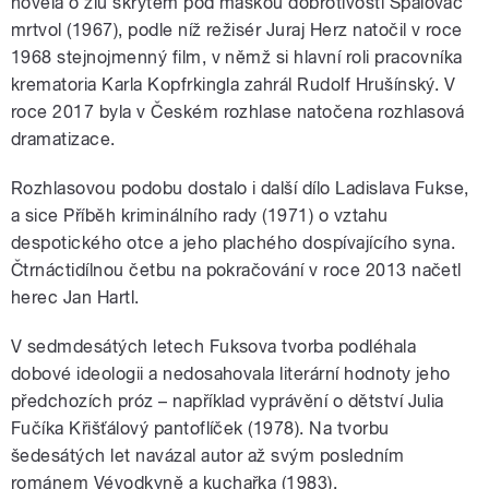
novela o zlu skrytém pod maskou dobrotivosti Spalovač
mrtvol (1967), podle níž režisér Juraj Herz natočil v roce
1968 stejnojmenný film, v němž si hlavní roli pracovníka
krematoria Karla Kopfrkingla zahrál Rudolf Hrušínský. V
roce 2017 byla v Českém rozhlase natočena rozhlasová
dramatizace.
Rozhlasovou podobu dostalo i další dílo Ladislava Fukse,
a sice Příběh kriminálního rady (1971) o vztahu
despotického otce a jeho plachého dospívajícího syna.
Čtrnáctidílnou četbu na pokračování v roce 2013 načetl
herec Jan Hartl.
V sedmdesátých letech Fuksova tvorba podléhala
dobové ideologii a nedosahovala literární hodnoty jeho
předchozích próz – například vyprávění o dětství Julia
Fučíka Křišťálový pantoflíček (1978). Na tvorbu
šedesátých let navázal autor až svým posledním
románem Vévodkyně a kuchařka (1983).