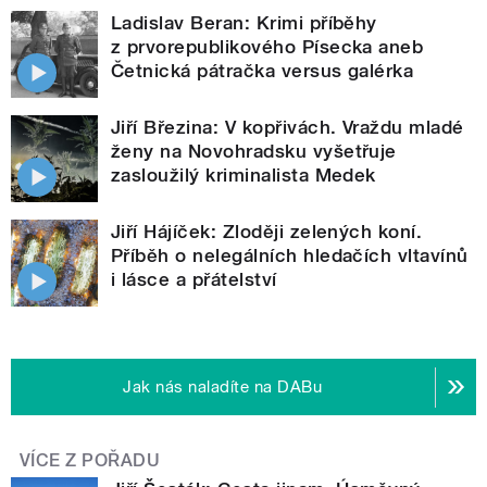
Ladislav Beran: Krimi příběhy
z prvorepublikového Písecka aneb
Četnická pátračka versus galérka
Jiří Březina: V kopřivách. Vraždu mladé
ženy na Novohradsku vyšetřuje
zasloužilý kriminalista Medek
Jiří Hájíček: Zloději zelených koní.
Příběh o nelegálních hledačích vltavínů
i lásce a přátelství
Jak nás naladíte na DABu
VÍCE Z POŘADU