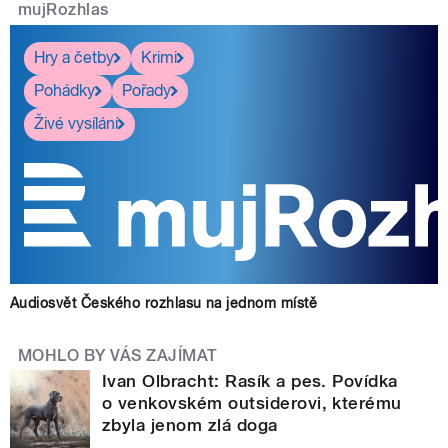
mujRozhlas
Hry a četby
Krimi
Pohádky
Pořady
Živé vysílání
Audiosvět Českého rozhlasu na jednom místě
MOHLO BY VÁS ZAJÍMAT
Ivan Olbracht: Rasík a pes. Povídka
o venkovském outsiderovi, kterému
zbyla jenom zlá doga