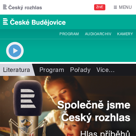
Přejít k hlavnímu obsahu
MENU
ŽIVĚ
PROGRAM
AUDIOARCHIV
KAMERY
Literatura
Program
Pořady
Více
…