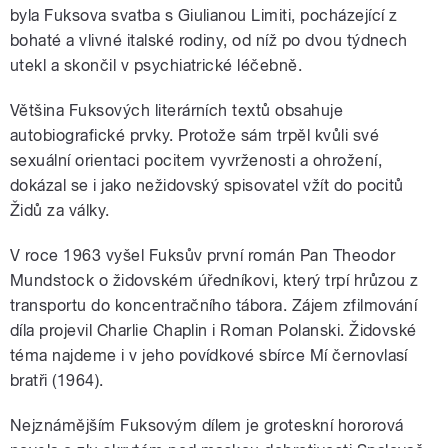
byla Fuksova svatba s Giulianou Limiti, pocházející z
bohaté a vlivné italské rodiny, od níž po dvou týdnech
utekl a skončil v psychiatrické léčebně.
Většina Fuksových literárních textů obsahuje
autobiografické prvky. Protože sám trpěl kvůli své
sexuální orientaci pocitem vyvrženosti a ohrožení,
dokázal se i jako nežidovský spisovatel vžít do pocitů
Židů za války.
V roce 1963 vyšel Fuksův první román Pan Theodor
Mundstock o židovském úředníkovi, který trpí hrůzou z
transportu do koncentračního tábora. Zájem zfilmování
díla projevil Charlie Chaplin i Roman Polanski. Židovské
téma najdeme i v jeho povídkové sbírce Mí černovlasí
bratři (1964).
Nejznámějším Fuksovým dílem je groteskní hororová