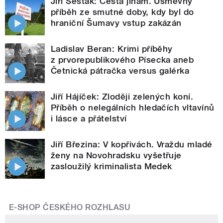
Jiří Šesták: Cesta jinam. Úsměvný
příběh ze smutné doby, kdy byl do
hraniční Šumavy vstup zakázán
Ladislav Beran: Krimi příběhy
z prvorepublikového Písecka aneb
Četnická pátračka versus galérka
Jiří Hájíček: Zloději zelených koní.
Příběh o nelegálních hledačích vltavínů
i lásce a přátelství
Jiří Březina: V kopřivách. Vraždu mladé
ženy na Novohradsku vyšetřuje
zasloužilý kriminalista Medek
E-SHOP ČESKÉHO ROZHLASU