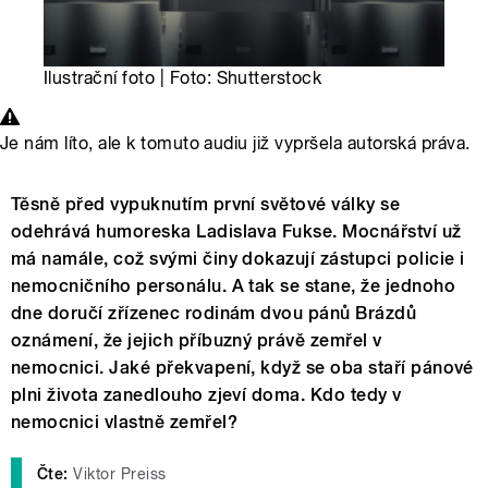
Ilustrační foto | Foto: Shutterstock
Je nám líto, ale k tomuto audiu již vypršela autorská práva.
Těsně před vypuknutím první světové války se
odehrává humoreska Ladislava Fukse. Mocnářství už
má namále, což svými činy dokazují zástupci policie i
nemocničního personálu. A tak se stane, že jednoho
dne doručí zřízenec rodinám dvou pánů Brázdů
oznámení, že jejich příbuzný právě zemřel v
nemocnici. Jaké překvapení, když se oba staří pánové
plni života zanedlouho zjeví doma. Kdo tedy v
nemocnici vlastně zemřel?
Čte:
Viktor Preiss