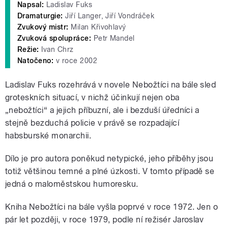
Napsal:
Ladislav Fuks
Dramaturgie:
Jiří Langer, Jiří Vondráček
Zvukový mistr:
Milan Křivohlavý
Zvuková spolupráce:
Petr Mandel
Režie:
Ivan Chrz
Natočeno:
v roce 2002
Ladislav Fuks rozehrává v novele Nebožtíci na bále sled
groteskních situací, v nichž účinkují nejen oba
„nebožtíci“ a jejich příbuzní, ale i bezduší úředníci a
stejně bezduchá policie v právě se rozpadající
habsburské monarchii.
Dílo je pro autora poněkud netypické, jeho příběhy jsou
totiž většinou temné a plné úzkosti. V tomto případě se
jedná o maloměstskou humoresku.
Kniha Nebožtíci na bále vyšla poprvé v roce 1972. Jen o
pár let později, v roce 1979, podle ní režisér Jaroslav