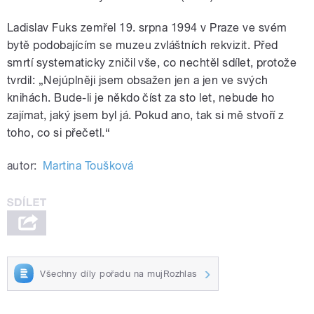
Ladislav Fuks zemřel 19. srpna 1994 v Praze ve svém
bytě podobajícím se muzeu zvláštních rekvizit. Před
smrtí systematicky zničil vše, co nechtěl sdílet, protože
tvrdil: „Nejúplněji jsem obsažen jen a jen ve svých
knihách. Bude-li je někdo číst za sto let, nebude ho
zajímat, jaký jsem byl já. Pokud ano, tak si mě stvoří z
toho, co si přečetl.“
autor:
Martina Toušková
Všechny díly pořadu na mujRozhlas