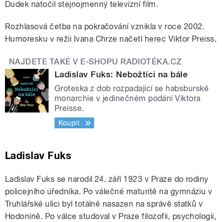
Dudek natočil stejnojmenný televizní film.
Rozhlasová četba na pokračování vznikla v roce 2002.
Humoresku v režii Ivana Chrze načetl herec Viktor Preiss.
NAJDETE TAKÉ V E-SHOPU RADIOTÉKA.CZ
Ladislav Fuks: Nebožtíci na bále
Groteska z dob rozpadající se habsburské
monarchie v jedinečném podání Viktora
Preisse.
Koupit
Ladislav Fuks
Ladislav Fuks se narodil 24. září 1923 v Praze do rodiny
policejního úředníka. Po válečné maturitě na gymnáziu v
Truhlářské ulici byl totálně nasazen na správě statků v
Hodoníně. Po válce studoval v Praze filozofii, psychologii,