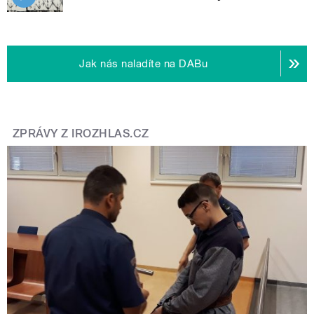
Jak nás naladíte na DABu
ZPRÁVY Z IROZHLAS.CZ