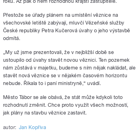
roku. Až pak o něm rozhodnou krajští zastupitelé.
Přestože se úřady plánem na umístění věznice na
všechovské letiště zabývají, mluvčí Vězeňské služby
České republiky Petra Kučerová úvahy o jeho výstavbě
odmítá.
„My už jsme prezentovali, že v nejbližší době se
ustoupilo od úvahy stavět novou věznici. Ten pozemek
nám zůstává v majetku, budeme s ním nějak nakládat, ale
stavět nová věznice se v nějakém časovém horizontu
nebude. Říkala to i paní ministryně,“ uvádí.
Město Tábor se ale obává, že stát může kdykoli toto
rozhodnutí změnit. Chce proto využít všech možností,
jak plány na stavbu věznice zastavit.
autor:
Jan Kopřiva