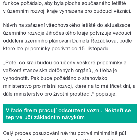
funkce požádalo, aby byla plocha současného letiště
v územním rozvoji kraje vyhrazena pro budoucí věznici.
Návrh na zařazení všechovského letiště do aktualizace
územního rozvoje Jihočeského kraje potvrzuje vedoucí
oddělení územního plánování Daniela Řežábková, podle
které lze připomínky podávat do 15. listopadu.
„Poté, co kraji budou doručeny veškeré připomínky a
veškerá stanoviska dotčených orgánů, je třeba je
vyhodnotit. Pak bude požádáno o stanovisko
ministerstvo pro místní rozvoj, které na to má třicet dní, a
dále ministerstvo pro životní prostředí,“ popisuje.
V řadě firem pracují odsouzení vězni. Někteří se
teprve učí základním návykům
Celý proces posuzování návrhu potrvá minimálně půl