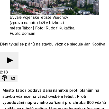
Bývalé vojenské letiště Všechov
(vpravo nahoře) leží v blízkosti
města Tábor | Foto: Rudolf Kukačka,
Public domain
Dění týkají se plánů na stavbu věznice sleduje Jan Kopřiva
2:18
Město Tábor podává další námitku proti plánům na
stavbu věznice na všechovském letišti. Proti
vybudování nápravného zařízení pro zhruba 800 vězňů
vznikla ve městě petice, kterou podepsalo přes sedm