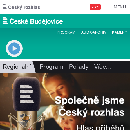
Přejít k hlavnímu obsahu
MENU
ŽIVĚ
PROGRAM
AUDIOARCHIV
KAMERY
Regionální
Program
Pořady
Více
…