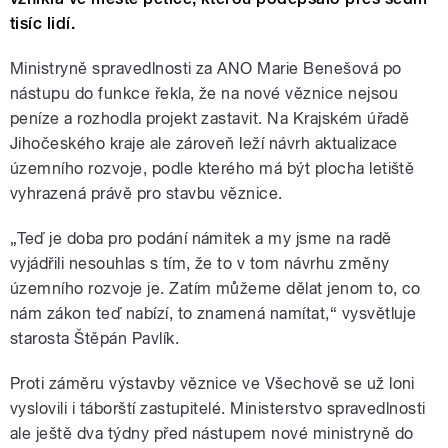
tisíc lidí.
Ministryně spravedlnosti za ANO Marie Benešová po
nástupu do funkce řekla, že na nové věznice nejsou
peníze a rozhodla projekt zastavit. Na Krajském úřadě
Jihočeského kraje ale zároveň leží návrh aktualizace
územního rozvoje, podle kterého má být plocha letiště
vyhrazená právě pro stavbu věznice.
„Teď je doba pro podání námitek a my jsme na radě
vyjádřili nesouhlas s tím, že to v tom návrhu změny
územního rozvoje je. Zatím můžeme dělat jenom to, co
nám zákon teď nabízí, to znamená namítat,“ vysvětluje
starosta Štěpán Pavlík.
Proti záměru výstavby věznice ve Všechově se už loni
vyslovili i táborští zastupitelé. Ministerstvo spravedlnosti
ale ještě dva týdny před nástupem nové ministryně do