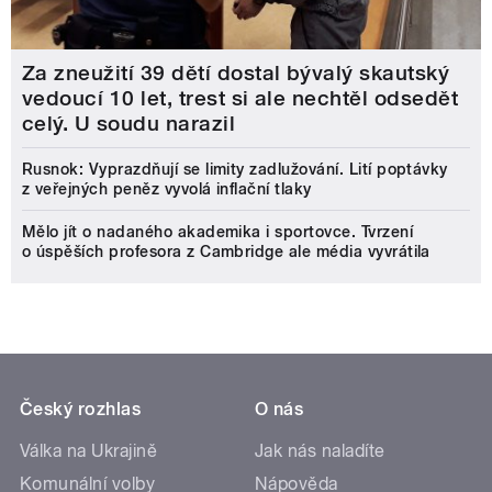
Za zneužití 39 dětí dostal bývalý skautský
vedoucí 10 let, trest si ale nechtěl odsedět
celý. U soudu narazil
Rusnok: Vyprazdňují se limity zadlužování. Lití poptávky
z veřejných peněz vyvolá inflační tlaky
Mělo jít o nadaného akademika i sportovce. Tvrzení
o úspěších profesora z Cambridge ale média vyvrátila
Český rozhlas
O nás
Válka na Ukrajině
Jak nás naladíte
Komunální volby
Nápověda