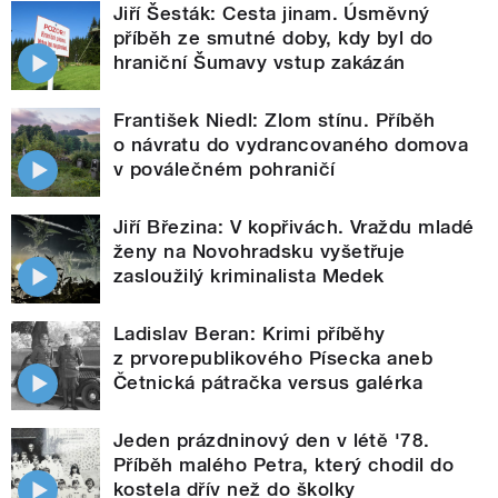
Jiří Šesták: Cesta jinam. Úsměvný
příběh ze smutné doby, kdy byl do
hraniční Šumavy vstup zakázán
František Niedl: Zlom stínu. Příběh
o návratu do vydrancovaného domova
v poválečném pohraničí
Jiří Březina: V kopřivách. Vraždu mladé
ženy na Novohradsku vyšetřuje
zasloužilý kriminalista Medek
Ladislav Beran: Krimi příběhy
z prvorepublikového Písecka aneb
Četnická pátračka versus galérka
Jeden prázdninový den v létě '78.
Příběh malého Petra, který chodil do
kostela dřív než do školky