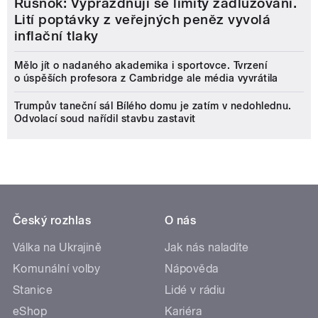
Rusnok: Vyprazdňují se limity zadlužování.
Lití poptávky z veřejných peněz vyvolá
inflační tlaky
Mělo jít o nadaného akademika i sportovce. Tvrzení
o úspěších profesora z Cambridge ale média vyvrátila
Trumpův taneční sál Bílého domu je zatím v nedohlednu.
Odvolací soud nařídil stavbu zastavit
Český rozhlas
O nás
Válka na Ukrajině
Jak nás naladíte
Komunální volby
Nápověda
Stanice
Lidé v rádiu
eShop
Kariéra