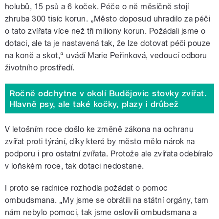
holubů, 15 psů a 6 koček. Péče o ně měsíčně stojí
zhruba 300 tisíc korun. „Město doposud uhradilo za péči
o tato zvířata více než tři miliony korun. Požádali jsme o
dotaci, ale ta je nastavená tak, že lze dotovat péči pouze
na koně a skot,“ uvádí Marie Peřinková, vedoucí odboru
životního prostředí.
Ročně odchytne v okolí Budějovic stovky zvířat.
Hlavně psy, ale také kočky, plazy i drůbež
V letošním roce došlo ke změně zákona na ochranu
zvířat proti týrání, díky které by město mělo nárok na
podporu i pro ostatní zvířata. Protože ale zvířata odebíralo
v loňském roce, tak dotaci nedostane.
I proto se radnice rozhodla požádat o pomoc
ombudsmana. „My jsme se obrátili na státní orgány, tam
nám nebylo pomoci, tak jsme oslovili ombudsmana a