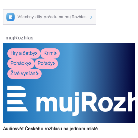
Všechny díly pořadu na mujRozhlas
mujRozhlas
Hry a četby
Krimi
Pohádky
Pořady
Živé vysílání
Audiosvět Českého rozhlasu na jednom místě