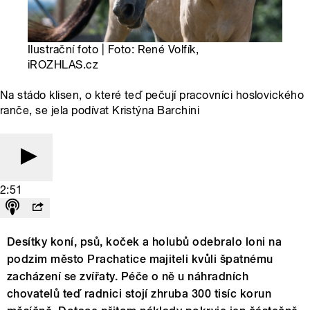
Ilustrační foto | Foto: René Volfík,
iROZHLAS.cz
Na stádo klisen, o které teď pečují pracovníci hoslovického
ranče, se jela podívat Kristýna Barchini
2:51
Desítky koní, psů, koček a holubů odebralo loni na
podzim město Prachatice majiteli kvůli špatnému
zacházení se zvířaty. Péče o ně u náhradních
chovatelů teď radnici stojí zhruba 300 tisíc korun