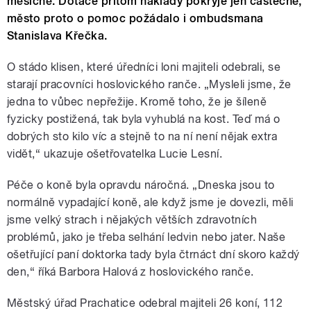
měsíčně. Dotace přitom náklady pokryje jen částečně,
město proto o pomoc požádalo i ombudsmana
Stanislava Křečka.
O stádo klisen, které úředníci loni majiteli odebrali, se
starají pracovníci hoslovického ranče. „Mysleli jsme, že
jedna to vůbec nepřežije. Kromě toho, že je šíleně
fyzicky postižená, tak byla vyhublá na kost. Teď má o
dobrých sto kilo víc a stejně to na ní není nějak extra
vidět,“ ukazuje ošetřovatelka Lucie Lesní.
Péče o koně byla opravdu náročná. „Dneska jsou to
normálně vypadající koně, ale když jsme je dovezli, měli
jsme velký strach i nějakých větších zdravotních
problémů, jako je třeba selhání ledvin nebo jater. Naše
ošetřující paní doktorka tady byla čtrnáct dní skoro každý
den,“ říká Barbora Halová z hoslovického ranče.
Městský úřad Prachatice odebral majiteli 26 koní, 112