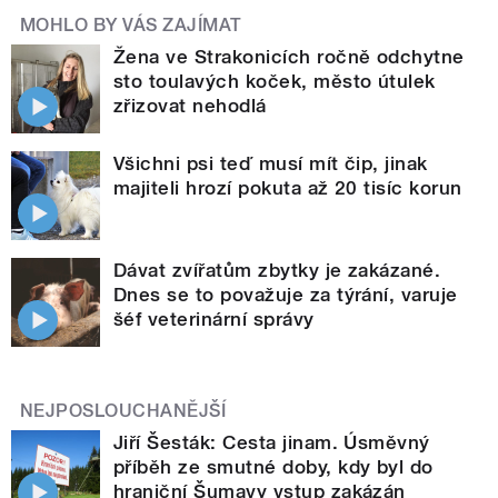
MOHLO BY VÁS ZAJÍMAT
Žena ve Strakonicích ročně odchytne
sto toulavých koček, město útulek
zřizovat nehodlá
Všichni psi teď musí mít čip, jinak
majiteli hrozí pokuta až 20 tisíc korun
Dávat zvířatům zbytky je zakázané.
Dnes se to považuje za týrání, varuje
šéf veterinární správy
NEJPOSLOUCHANĚJŠÍ
Jiří Šesták: Cesta jinam. Úsměvný
příběh ze smutné doby, kdy byl do
hraniční Šumavy vstup zakázán