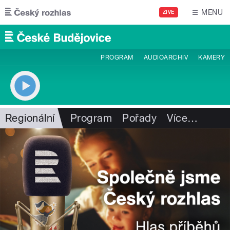
Přejít k hlavnímu obsahu
MENU
ŽIVĚ
PROGRAM
AUDIOARCHIV
KAMERY
Regionální
Program
Pořady
Více
…