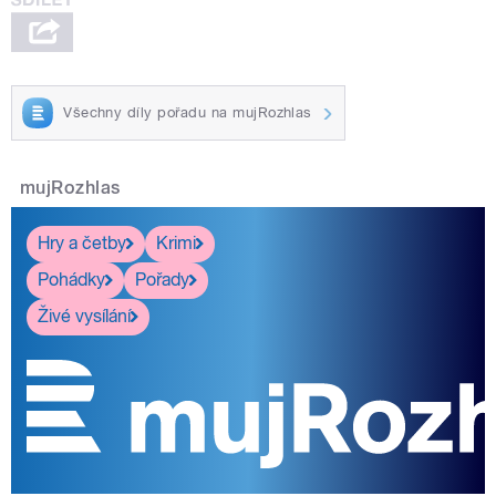
Všechny díly pořadu na mujRozhlas
mujRozhlas
Hry a četby
Krimi
Pohádky
Pořady
Živé vysílání