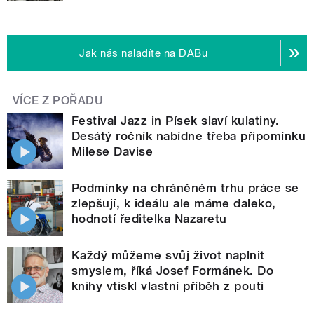
Jak nás naladíte na DABu
VÍCE Z POŘADU
Festival Jazz in Písek slaví kulatiny.
Desátý ročník nabídne třeba připomínku
Milese Davise
Podmínky na chráněném trhu práce se
zlepšují, k ideálu ale máme daleko,
hodnotí ředitelka Nazaretu
Každý můžeme svůj život naplnit
smyslem, říká Josef Formánek. Do
knihy vtiskl vlastní příběh z pouti