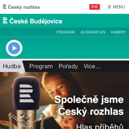
Přejít k hlavnímu obsahu
MENU
ŽIVĚ
PROGRAM
AUDIOARCHIV
KAMERY
Hudba
Program
Pořady
Více
…