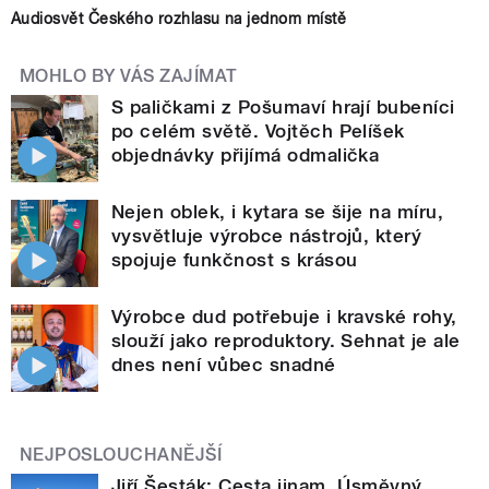
Audiosvět Českého rozhlasu na jednom místě
MOHLO BY VÁS ZAJÍMAT
S paličkami z Pošumaví hrají bubeníci
po celém světě. Vojtěch Pelíšek
objednávky přijímá odmalička
Nejen oblek, i kytara se šije na míru,
vysvětluje výrobce nástrojů, který
spojuje funkčnost s krásou
Výrobce dud potřebuje i kravské rohy,
slouží jako reproduktory. Sehnat je ale
dnes není vůbec snadné
NEJPOSLOUCHANĚJŠÍ
Jiří Šesták: Cesta jinam. Úsměvný