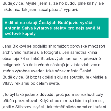
Budějovice. Myslel jsem si, že ho budou plné knihy, ale
nikde nic. Tak jsem začal pátrat,“ vypráví.
V dílně na okraji Českých Budějovic vyrábí
Antonín Salva kytarové efekty pro nejslavnější
světové kapely
Janu Bickovi se podařilo shromáždit obrovské množství
archivního materiálu a fotografií. Jen samotná kniha
obsahuje 74 snímků Stibitzových harmonik, převážně
heligonek. Na čele všech nástrojů je v intarzích vedle
jména výrobce uveden také název města České
Budějovice. Stibitz tak dělal sídlu na soutoku řek Malše a
Vltavy reklamu po celém světě.
„To byl také jeden z důvodů, proč jsem se rozhodl celý
příběh prezentovat. Když chodím mezi lidmi a ptám se,
jestli o Stibitzovi slyšeli, tak téměř nikdo nemá ani tušení.