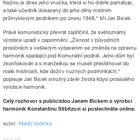
Naživu je dnes jeho vnučka, která si ho dobře pamatuje,
a také učedník dosazený do jeho dílny místním
průmyslovým podnikem po únoru 1948,“ líčí Jan Bicek.
Právě komunistický převrat zapříčinil, že světoznámý
výrobce upadl v zapomnění. „Živnost v původních
prostorách s veškerým vybavením se změnila na opravnu
harmonik spadající pod Komunální podnik. Jeho dům byl
zkonfiskován a s manželkou se museli přestěhovat do
malé místnosti, kde dožil v nuzných podmínkách,“
popisuje Jan Bicek smutný závěr života kdysi proslulého
výrobce harmonik.
Celý rozhovor s publicistou Janem Bickem o výrobci
harmonik Konstantinu Stibitzovi si poslechněte online.
autor:
Matěj Vodička