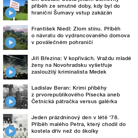
příběh ze smutné doby, kdy byl do
hraniční Šumavy vstup zakázán
František Niedl: Zlom stínu. Příběh
o návratu do vydrancovaného domova
v poválečném pohraničí
Jiří Březina: V kopřivách. Vraždu mladé
ženy na Novohradsku vyšetřuje
zasloužilý kriminalista Medek
Ladislav Beran: Krimi příběhy
z prvorepublikového Písecka aneb
Četnická pátračka versus galérka
Jeden prázdninový den v létě '78.
Příběh malého Petra, který chodil do
kostela dřív než do školky