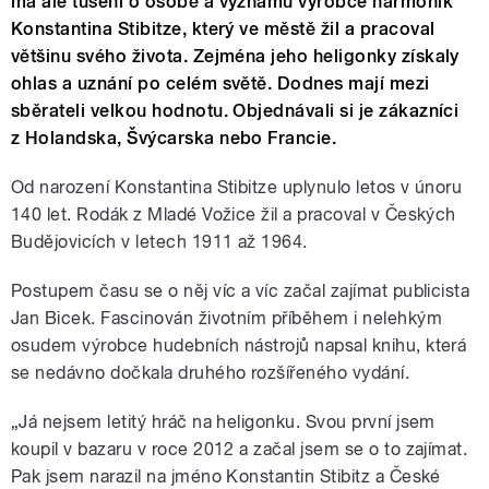
má ale tušení o osobě a významu výrobce harmonik
Konstantina Stibitze, který ve městě žil a pracoval
většinu svého života. Zejména jeho heligonky získaly
ohlas a uznání po celém světě. Dodnes mají mezi
sběrateli velkou hodnotu. Objednávali si je zákazníci
z Holandska, Švýcarska nebo Francie.
Od narození Konstantina Stibitze uplynulo letos v únoru
140 let. Rodák z Mladé Vožice žil a pracoval v Českých
Budějovicích v letech 1911 až 1964.
Postupem času se o něj víc a víc začal zajímat publicista
Jan Bicek. Fascinován životním příběhem i nelehkým
osudem výrobce hudebních nástrojů napsal knihu, která
se nedávno dočkala druhého rozšířeného vydání.
„Já nejsem letitý hráč na heligonku. Svou první jsem
koupil v bazaru v roce 2012 a začal jsem se o to zajímat.
Pak jsem narazil na jméno Konstantin Stibitz a České