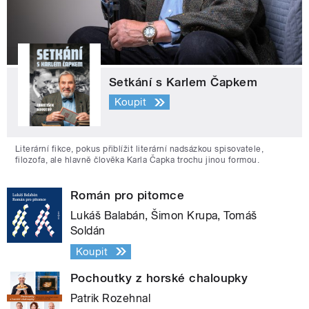
Setkání s Karlem Čapkem
Koupit
Literární fikce, pokus přiblížit literární nadsázkou spisovatele,
filozofa, ale hlavně člověka Karla Čapka trochu jinou formou.
Román pro pitomce
Lukáš Balabán, Šimon Krupa, Tomáš
Soldán
Koupit
Pochoutky z horské chaloupky
Patrik Rozehnal