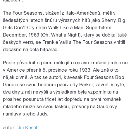
The Four Seasons, složení z Italo-Američanů, měli v
šedesátých letech šnůru výrazných hitů jako Sherry, Big
Girls Don't Cry nebo Walk Like a Man. Superhitem
December, 1963 (Oh, What a Night), který se dočkal také
českých verzí, se Frankie Valli a The Four Seasons vrátili
dočasně na čela hitparád.
Podle původního plánu mělo jít o oslavu zrušení prohibice
v Americe přesně 5. prosince roku 1933. Ale znělo to
nějak divně. A tak se autoři, klávesák Four Seasons Bob
Gaudio se svou budoucí paní Judy Parker, zavřeli v bytě,
dva dny z něj nevyšli a výsledkem byla vzpomínka na
prosinec posunutá třicet let dopředu na první románek
mladého muže se svou láskou, přesněji na Gaudiovy
námluvy s jeho Judy.
autor:
Jiří Kasal