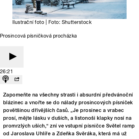
Ilustrační foto | Foto: Shutterstock
Prosincová písničková procházka
26:21
Zapomeňte na všechny strasti i absurdní předvánoční
blázinec a vnořte se do nálady prosincových písniček
povětšinou dřívějších časů. „Je prosinec a vrabec
prosí, mějte lásku v duších, a listonoši klapky nosí na
promrzlých uších,“ zní ve vstupní písničce Světel ramp
od Jaroslava Uhlíře a Zdeňka Svěráka, která má už