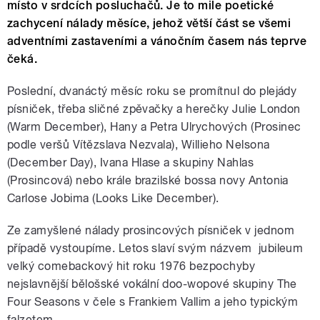
místo v srdcích posluchačů. Je to mile poetické
zachycení nálady měsíce, jehož větší část se všemi
adventními zastaveními a vánočním časem nás teprve
čeká.
Poslední, dvanáctý měsíc roku se promítnul do plejády
písniček, třeba sličné zpěvačky a herečky Julie London
(Warm December), Hany a Petra Ulrychových (Prosinec
podle veršů Vítězslava Nezvala), Willieho Nelsona
(December Day), Ivana Hlase a skupiny Nahlas
(Prosincová) nebo krále brazilské bossa novy Antonia
Carlose Jobima (Looks Like December).
Ze zamyšlené nálady prosincových písniček v jednom
případě vystoupíme. Letos slaví svým názvem jubileum
velký comebackový hit roku 1976 bezpochyby
nejslavnější bělošské vokální doo-wopové skupiny The
Four Seasons v čele s Frankiem Vallim a jeho typickým
falzetem.