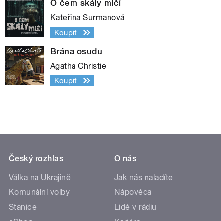
O čem skály mlčí
Kateřina Surmanová
Koupit
Brána osudu
Agatha Christie
Koupit
Český rozhlas
O nás
Válka na Ukrajině
Jak nás naladíte
Komunální volby
Nápověda
Stanice
Lidé v rádiu