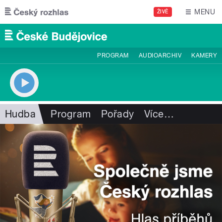
Přejít k hlavnímu obsahu
MENU
ŽIVĚ
PROGRAM
AUDIOARCHIV
KAMERY
Hudba
Program
Pořady
Více
…