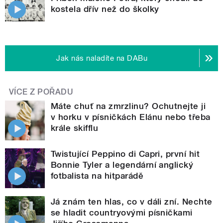
kostela dřív než do školky
Jak nás naladíte na DABu
VÍCE Z POŘADU
Máte chuť na zmrzlinu? Ochutnejte ji
v horku v písničkách Elánu nebo třeba
krále skifflu
Twistující Peppino di Capri, první hit
Bonnie Tyler a legendární anglický
fotbalista na hitparádě
Já znám ten hlas, co v dáli zní. Nechte
se hladit countryovými písničkami