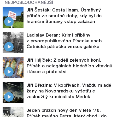
NEJPOSLOUCHANĚJŠÍ
Jiří Šesták: Cesta jinam. Úsměvný
příběh ze smutné doby, kdy byl do
hraniční Šumavy vstup zakázán
Ladislav Beran: Krimi příběhy
z prvorepublikového Písecka aneb
Četnická pátračka versus galérka
Jiří Hájíček: Zloději zelených koní.
Příběh o nelegálních hledačích vltavínů
i lásce a přátelství
Jiří Březina: V kopřivách. Vraždu mladé
ženy na Novohradsku vyšetřuje
zasloužilý kriminalista Medek
Jeden prázdninový den v létě '78.
Příběh malého Petra, který chodil do