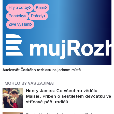
Hry a četby
Krimi
Pohádky
Pořady
Živé vysílání
Audiosvět Českého rozhlasu na jednom místě
MOHLO BY VÁS ZAJÍMAT
Henry James: Co všechno věděla
Maisie. Příběh o šestiletém děvčátku ve
střídavé péči rodičů