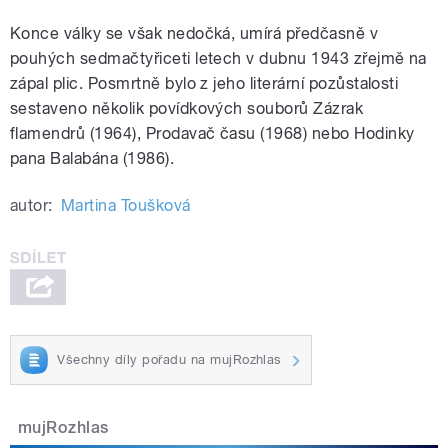
Konce války se však nedočká, umírá předčasně v
pouhých sedmačtyřiceti letech v dubnu 1943 zřejmě na
zápal plic. Posmrtně bylo z jeho literární pozůstalosti
sestaveno několik povídkových souborů Zázrak
flamendrů (1964), Prodavač času (1968) nebo Hodinky
pana Balabána (1986).
autor:
Martina Toušková
Všechny díly pořadu na mujRozhlas
mujRozhlas