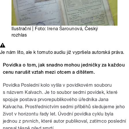
Ilustrační | Foto:
Irena Šarounová
, Český
rozhlas
Je nám líto, ale k tomuto audiu již vypršela autorská práva.
Povídka o tom, jak snadno mohou jedničky za každou
cenu narušit vztah mezi otcem a dítětem.
Povídka Poslední kolo vyšla v povídkovém souboru
s názvem Kalvach. Je to soubor sedmi povídek, které
spojuje postava prvorepublikového úředníka Jana
Kalvacha. Prostřednictvím sedmi příběhů sledujeme jeho
život v horizontu řady let. Úvodní povídka cyklu byla
jednou z prvních, které autor publikoval, zatímco poslední
napsal těsně před smrtí.