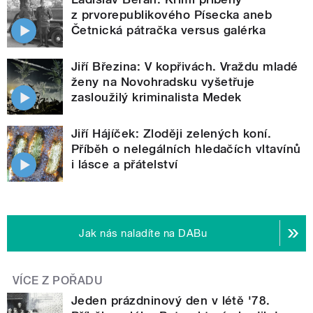
z prvorepublikového Písecka aneb
Četnická pátračka versus galérka
Jiří Březina: V kopřivách. Vraždu mladé
ženy na Novohradsku vyšetřuje
zasloužilý kriminalista Medek
Jiří Hájíček: Zloději zelených koní.
Příběh o nelegálních hledačích vltavínů
i lásce a přátelství
Jak nás naladíte na DABu
VÍCE Z POŘADU
Jeden prázdninový den v létě '78.