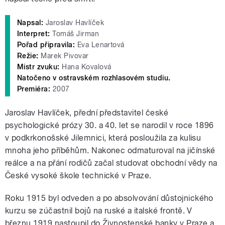
Napsal:
Jaroslav Havlíček
Interpret:
Tomáš Jirman
Pořad připravila:
Eva Lenartová
Režie:
Marek Pivovar
Mistr zvuku:
Hana Kovalová
Natočeno v ostravském rozhlasovém studiu.
Premiéra:
2007
Jaroslav Havlíček, přední představitel české
psychologické prózy 30. a 40. let se narodil v roce 1896
v podkrkonošské Jilemnici, která posloužila za kulisu
mnoha jeho příběhům. Nakonec odmaturoval na jičínské
reálce a na přání rodičů začal studovat obchodní vědy na
České vysoké škole technické v Praze.
Roku 1915 byl odveden a po absolvování důstojnického
kurzu se zúčastnil bojů na ruské a italské frontě. V
březnu 1919 nastoupil do Živnostenské banky v Praze a