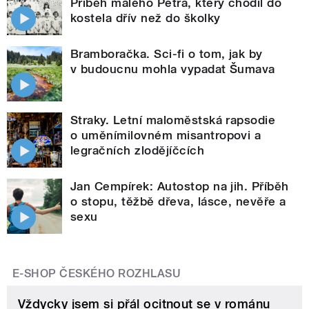
Příběh malého Petra, který chodil do
kostela dřív než do školky
Bramboračka. Sci-fi o tom, jak by
v budoucnu mohla vypadat Šumava
Straky. Letní maloměstská rapsodie
o uměnímilovném misantropovi a
legračních zlodějíčcích
Jan Cempírek: Autostop na jih. Příběh
o stopu, těžbě dřeva, lásce, nevěře a
sexu
E-SHOP ČESKÉHO ROZHLASU
Vždycky jsem si přál ocitnout se v románu