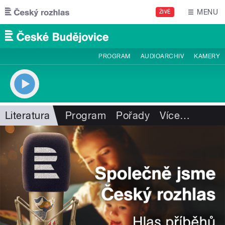
Přejít k hlavnímu obsahu
MENU
ŽIVĚ
PROGRAM
AUDIOARCHIV
KAMERY
Literatura
Program
Pořady
Více
…