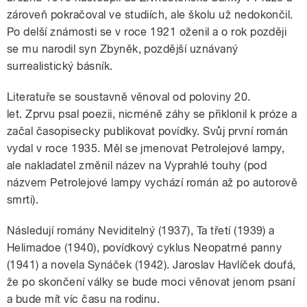
zároveň pokračoval ve studiích, ale školu už nedokončil.
Po delší známosti se v roce 1921 oženil a o rok později
se mu narodil syn Zbyněk, pozdější uznávaný
surrealistický básník.
Literatuře se soustavně věnoval od poloviny 20.
let. Zprvu psal poezii, nicméně záhy se přiklonil k próze a
začal časopisecky publikovat povídky. Svůj první román
vydal v roce 1935. Měl se jmenovat Petrolejové lampy,
ale nakladatel změnil název na Vyprahlé touhy (pod
názvem Petrolejové lampy vychází román až po autorově
smrti).
Následují romány Neviditelný (1937), Ta třetí (1939) a
Helimadoe (1940), povídkový cyklus Neopatrné panny
(1941) a novela Synáček (1942). Jaroslav Havlíček doufá,
že po skončení války se bude moci věnovat jenom psaní
a bude mít víc času na rodinu.