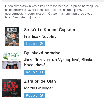
Lincolnův ostrov nikdo nikdy na mapě nenašel, a přece ho znají lidé
na celém světě. Už déle než sto třicet let na něm prožívají
dobrodružství s pěticí trosečníků, kteří na něm našli útočiště, a
hlavně nejedno tajemství.
Setkání s Karlem Čapkem
František Novotný
Koupit
Bylinková poradna
Jarka Rozsypalová-Vykoupilová, Blanka
Kocourková
Koupit
Zítra přijde Olah
Martin Sichinger
Koupit