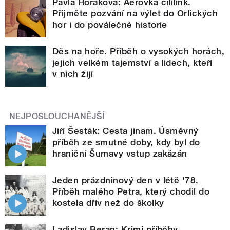
Pavla Horáková: Aerovka cililink.
Přijměte pozvání na výlet do Orlických
hor i do poválečné historie
Děs na hoře. Příběh o vysokých horách,
jejich velkém tajemství a lidech, kteří
v nich žijí
NEJPOSLOUCHANĚJŠÍ
Jiří Šesták: Cesta jinam. Úsměvný
příběh ze smutné doby, kdy byl do
hraniční Šumavy vstup zakázán
Jeden prázdninový den v létě '78.
Příběh malého Petra, který chodil do
kostela dřív než do školky
Ladislav Beran: Krimi příběhy