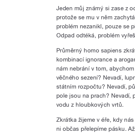
Jeden můj známý si zase z o
protože se mu v něm zachytáva
problém nezanikl, pouze se p
Odpad odtéká, problém vyře
Průměrný homo sapiens zkrát
kombinací ignorance a aroganc
nám nebrání v tom, abychom
věčného sezení? Nevadí, lup
státním rozpočtu? Nevadí, pů
pole jsou na prach? Nevadí, 
vodu z hloubkových vrtů.
Zkrátka žijeme v éře, kdy nás 
ni občas přelepíme pásku. Až 