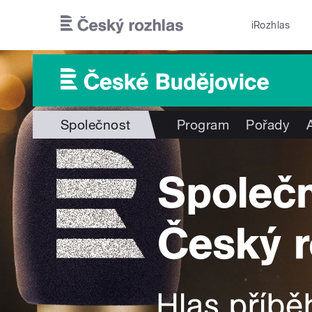
Přejít k hlavnímu obsahu
iRozhlas
Společnost
Program
Pořady