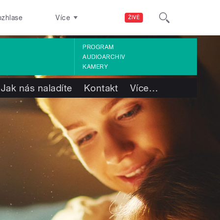
ozhlase
Více
ŽIVĚ
PROGRAM
AUDIOARCHIV
KAMERY
Jak nás naladíte
Kontakt
Více
…