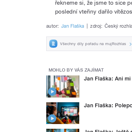
řekneme si, že jsme to sice p
poslední vteřiny dařilo vítězo
autor:
Jan Flaška
|
zdroj:
Český rozhl
Všechny díly pořadu na mujRozhlas
MOHLO BY VÁS ZAJÍMAT
Jan Flaška: Ani mi
Jan Flaška: Polepo
Jan Flaška: Ještě