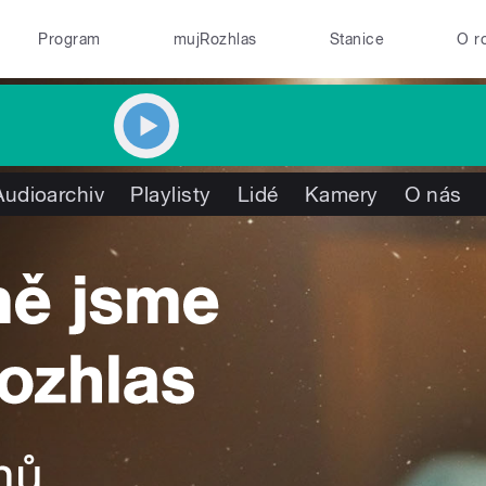
Program
mujRozhlas
Stanice
O r
Audioarchiv
Playlisty
Lidé
Kamery
O nás