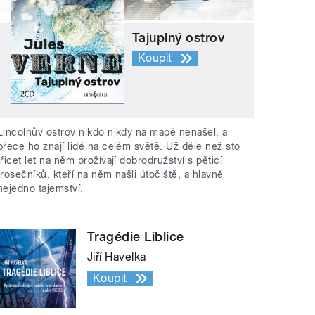
Tajuplný ostrov
Koupit
Lincolnův ostrov nikdo nikdy na mapě nenašel, a
přece ho znají lidé na celém světě. Už déle než sto
třicet let na něm prožívají dobrodružství s pěticí
trosečníků, kteří na něm našli útočiště, a hlavně
nejedno tajemství.
Tragédie Liblice
Jiří Havelka
Koupit