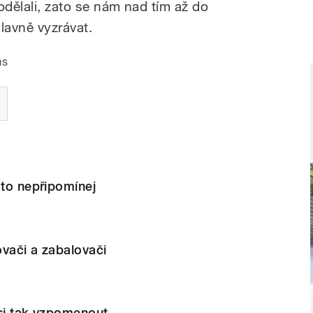
odělali, zato se nám nad tím až do
slavně vyzrávat.
as
 to nepřipomínej
vači a zabalovači
 si tak vzpomenout