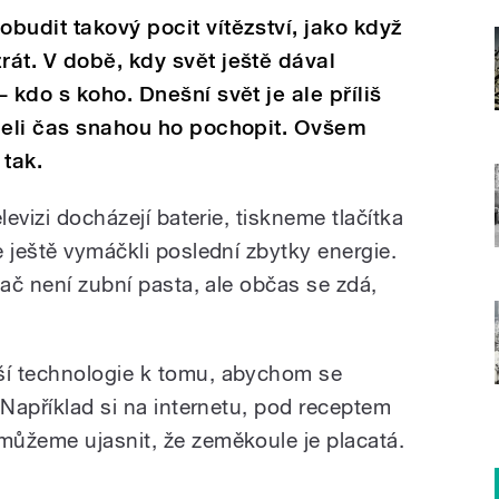
budit takový pocit vítězství, jako když
át. V době, kdy svět ještě dával
 kdo s koho. ​Dnešní svět je ale příliš
áceli čas snahou ho pochopit. Ovšem
 tak.
levizi docházejí baterie, tiskneme tlačítka
 ještě vymáčkli poslední zbytky energie.
dač není zubní pasta, ale občas se zdá,
í technologie k tomu, abychom se
 Například si na internetu, pod receptem
ůžeme ujasnit, že zeměkoule je placatá.