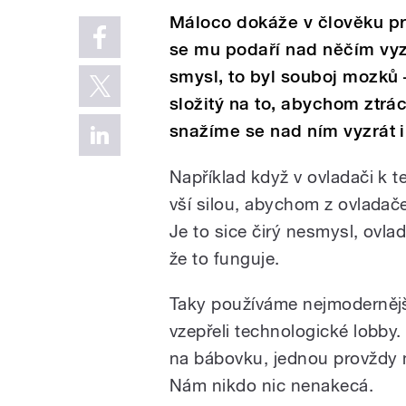
Máloco dokáže v člověku pro
se mu podaří nad něčím vyzr
smysl, to byl souboj mozků –
složitý na to, abychom ztr
snažíme se nad ním vyzrát i
Například když v ovladači k te
vší silou, abychom z ovladače
Je to sice čirý nesmysl, ovla
že to funguje.
Taky používáme nejmodernějš
vzepřeli technologické lobby.
na bábovku, jednou provždy m
Nám nikdo nic nenakecá.