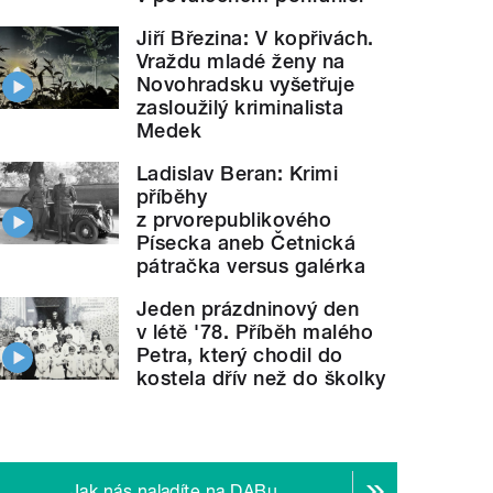
Jiří Březina: V kopřivách.
Vraždu mladé ženy na
Novohradsku vyšetřuje
zasloužilý kriminalista
Medek
Ladislav Beran: Krimi
příběhy
z prvorepublikového
Písecka aneb Četnická
pátračka versus galérka
Jeden prázdninový den
v létě '78. Příběh malého
Petra, který chodil do
kostela dřív než do školky
Jak nás naladíte na DABu