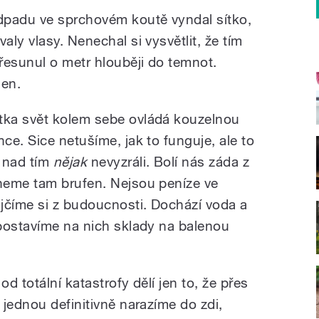
dpadu ve sprchovém koutě vyndal sítko,
ly vlasy. Nenechal si vysvětlit, že tím
řesunul o metr hlouběji do temnot.
šen.
ka svět kolem sebe ovládá kouzelnou
e. Sice netušíme, jak to funguje, ale to
 nad tím
nějak
nevyzráli. Bolí nás záda z
neme tam brufen. Nejsou peníze ve
jčíme si z budoucnosti. Dochází voda a
postavíme na nich sklady na balenou
od totální katastrofy dělí jen to, že přes
jednou definitivně narazíme do zdi,