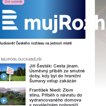
Živé vysílání
Audiosvět Českého rozhlasu na jednom místě
NEJPOSLOUCHANĚJŠÍ
Jiří Šesták: Cesta jinam.
Úsměvný příběh ze smutné
doby, kdy byl do hraniční
Šumavy vstup zakázán
František Niedl: Zlom
stínu. Příběh o návratu do
vydrancovaného domova
v poválečném pohraničí