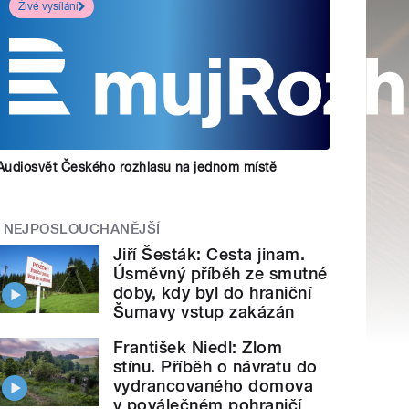
Živé vysílání
Audiosvět Českého rozhlasu na jednom místě
NEJPOSLOUCHANĚJŠÍ
Jiří Šesták: Cesta jinam.
Úsměvný příběh ze smutné
doby, kdy byl do hraniční
Šumavy vstup zakázán
František Niedl: Zlom
stínu. Příběh o návratu do
vydrancovaného domova
v poválečném pohraničí