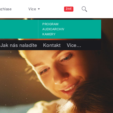
ozhlase
Více
ŽIVĚ
PROGRAM
AUDIOARCHIV
KAMERY
Jak nás naladíte
Kontakt
Více
…