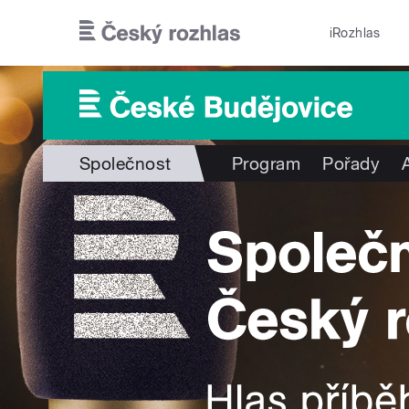
Přejít k hlavnímu obsahu
iRozhlas
Společnost
Program
Pořady