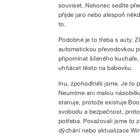
souviset. Nakonec sedíte pře
přijde jaro nebo alespoň někdo
to.
Podobné je to třeba s auty. Z
automatickou převodovkou p
připomínat šíleného kuchaře,
uhňácat těsto na bábovku.
Inu, zpohodlněli jsme. Je to 
Neumíme ani malou násobilku
stanuje, protože existuje Book
svobodu a bezpečnost, protož
potřeba. Považovali jsme to z
dýchání nebo aktualizace Wi