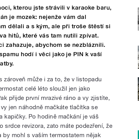
ci, kterou jste strávili v karaoke baru,
gán je mozek: nejenže vám dal
 dělali a s kým, ale při troše štěstí si
 hitů, které vás tam nutili zpívat.
ci zahazuje, abychom se nezbláznili.
spamu hodí i věci jako je PIN k vaší
atby.
zároveň může i za to, že v listopadu
rmostat celé léto sloužil jen jako
ak přijde první mrazivé ráno a vy zjistíte,
a vy jen náhodně mačkáte tlačítka se
a kapičky. Po hodině mačkání je váš
ko srdce revizora, zato máte podezření, že
a by mohl s vaším termostatem nějak