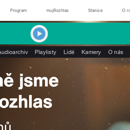
Program
mujRozhlas
Stanice
O r
Audioarchiv
Playlisty
Lidé
Kamery
O nás