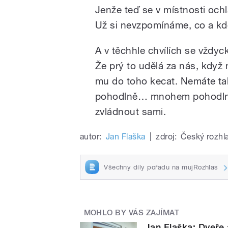
Jenže teď se v místnosti ochl
Už si nevzpomínáme, co a kd
A v těchhle chvílích se vždyck
Že prý to udělá za nás, kdy
mu do toho kecat. Nemáte tak
pohodlně… mnohem pohodlněji
zvládnout sami.
autor:
Jan Flaška
|
zdroj:
Český rozhl
Všechny díly pořadu na mujRozhlas
MOHLO BY VÁS ZAJÍMAT
Jan Flaška: Dveře 