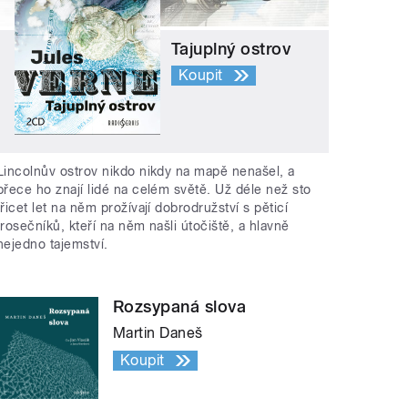
Tajuplný ostrov
Koupit
Lincolnův ostrov nikdo nikdy na mapě nenašel, a
přece ho znají lidé na celém světě. Už déle než sto
třicet let na něm prožívají dobrodružství s pěticí
trosečníků, kteří na něm našli útočiště, a hlavně
nejedno tajemství.
Rozsypaná slova
Martin Daneš
Koupit