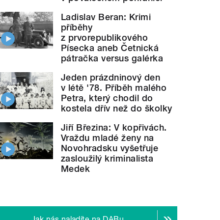
Ladislav Beran: Krimi
příběhy
z prvorepublikového
Písecka aneb Četnická
pátračka versus galérka
Jeden prázdninový den
v létě '78. Příběh malého
Petra, který chodil do
kostela dřív než do školky
Jiří Březina: V kopřivách.
Vraždu mladé ženy na
Novohradsku vyšetřuje
zasloužilý kriminalista
Medek
Jak nás naladíte na DABu