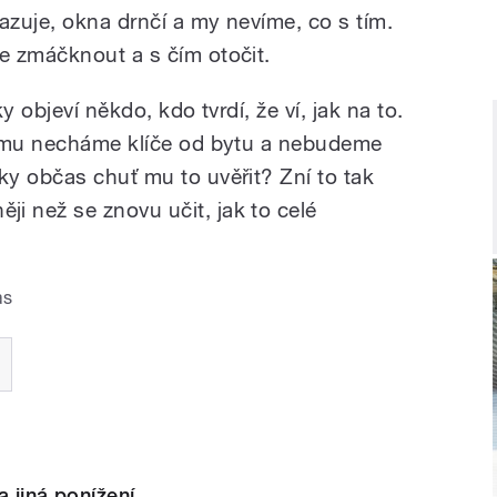
azuje, okna drnčí a my nevíme, co s tím.
e zmáčknout a s čím otočit.
y objeví někdo, kdo tvrdí, že ví, jak na to.
ž mu necháme klíče od bytu a nebudeme
y občas chuť mu to uvěřit? Zní to tak
 než se znovu učit, jak to celé
as
a jiná ponížení