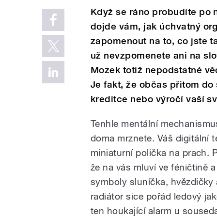
Když se ráno probudíte po no
dojde vám, jak úchvatný or
zapomenout na to, co jste tam
už nevzpomenete ani na slova
Mozek totiž nepodstatné vě
Je fakt, že občas přitom do 
kreditce nebo výročí vaší sv
Tenhle mentální mechanismus 
doma mrznete. Váš digitální te
miniaturní polička na prach. P
že na vás mluví ve féničtině 
symboly sluníčka, hvězdičky 
radiátor sice pořád ledový ja
ten houkající alarm u soused