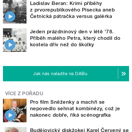
Ladislav Beran: Krimi příběhy
z prvorepublikového Písecka aneb
Četnická pátračka versus galérka
Jeden prázdninový den v létě '78.
Příběh malého Petra, který chodil do
kostela dřív než do školky
Jak nás naladíte na DABu
VÍCE Z POŘADU
Pro film Sněženky a machři se
nepovedlo sehnat kombinézy, což je
nakonec dobře, říká scénografka
Budějovický diskžokej Karel Červený se