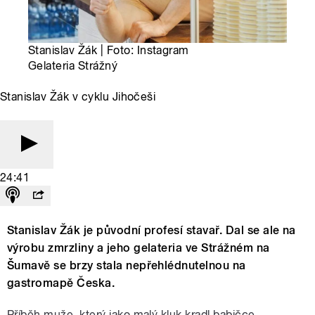
Stanislav Žák | Foto: Instagram
Gelateria Strážný
Stanislav Žák v cyklu Jihočeši
24:41
Stanislav Žák je původní profesí stavař. Dal se ale na
výrobu zmrzliny a jeho gelateria ve Strážném na
Šumavě se brzy stala nepřehlédnutelnou na
gastromapě Česka.
Příběh muže, který jako malý kluk kradl babičce