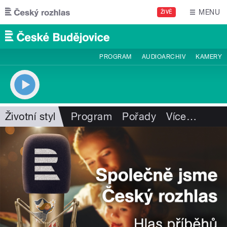
Přejít k hlavnímu obsahu
MENU
ŽIVĚ
PROGRAM
AUDIOARCHIV
KAMERY
Životní styl
Program
Pořady
Více
…