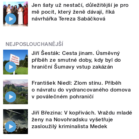
Jen šaty už nestačí, důležitější je pro
mě pocit, který ženě dávají, říká
návrhářka Tereza Sabáčková
NEJPOSLOUCHANĚJŠÍ
Jiří Šesták: Cesta jinam. Úsměvný
příběh ze smutné doby, kdy byl do
hraniční Šumavy vstup zakázán
František Niedl: Zlom stínu. Příběh
o návratu do vydrancovaného domova
v poválečném pohraničí
Jiří Březina: V kopřivách. Vraždu mladé
ženy na Novohradsku vyšetřuje
zasloužilý kriminalista Medek