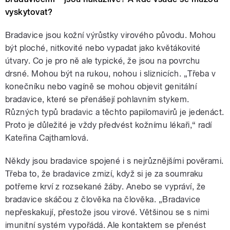
vyskytovat?
Bradavice jsou kožní výrůstky virového původu. Mohou
být ploché, nitkovité nebo vypadat jako květákovité
útvary. Co je pro ně ale typické, že jsou na povrchu
drsné. Mohou být na rukou, nohou i sliznicích. „Třeba v
konečníku nebo vagíně se mohou objevit genitální
bradavice, které se přenášejí pohlavním stykem.
Různých typů bradavic a těchto papilomavirů je jedenáct.
Proto je důležité je vždy předvést kožnímu lékaři,“ radí
Kateřina Cajthamlová.
Někdy jsou bradavice spojené i s nejrůznějšími pověrami.
Třeba to, že bradavice zmizí, když si je za soumraku
potřeme krví z rozsekané žáby. Anebo se vypráví, že
bradavice skáčou z člověka na člověka. „Bradavice
nepřeskakují, přestože jsou virové. Většinou se s nimi
imunitní systém vypořádá. Ale kontaktem se přenést