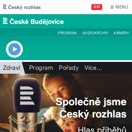
Přejít k hlavnímu obsahu
MENU
ŽIVĚ
PROGRAM
AUDIOARCHIV
KAMERY
Zdraví
Program
Pořady
Více
…