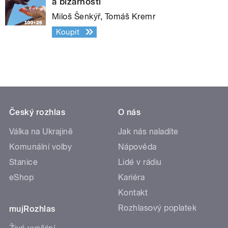
a bizarností
Miloš Šenkýř, Tomáš Kremr
Koupit
Český rozhlas
O nás
Válka na Ukrajině
Jak nás naladíte
Komunální volby
Nápověda
Stanice
Lidé v rádiu
eShop
Kariéra
Kontakt
Rozhlasový poplatek
mujRozhlas