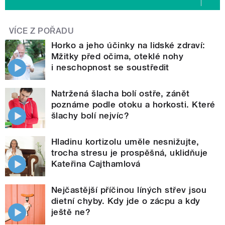
VÍCE Z POŘADU
Horko a jeho účinky na lidské zdraví:
Mžitky před očima, oteklé nohy
i neschopnost se soustředit
Natržená šlacha bolí ostře, zánět
poznáme podle otoku a horkosti. Které
šlachy bolí nejvíc?
Hladinu kortizolu uměle nesnižujte,
trocha stresu je prospěšná, uklidňuje
Kateřina Cajthamlová
Nejčastější příčinou líných střev jsou
dietní chyby. Kdy jde o zácpu a kdy
ještě ne?