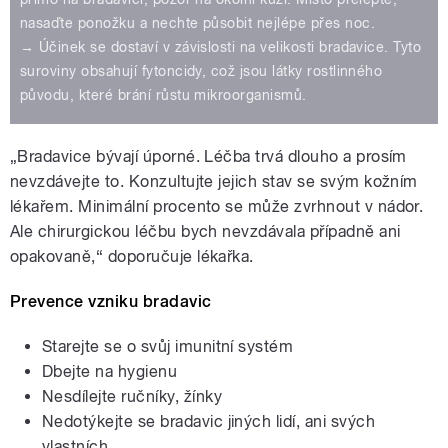
nasaďte ponožku a nechte působit nejlépe přes noc.
→ Účinek se dostaví v závislosti na velikosti bradavice. Tyto
suroviny obsahují fytoncidy, což jsou látky rostlinného
původu, které brání růstu mikroorganismů.
„Bradavice bývají úporné. Léčba trvá dlouho a prosím
nevzdávejte to. Konzultujte jejich stav se svým kožním
lékařem. Minimální procento se může zvrhnout v nádor.
Ale chirurgickou léčbu bych nevzdávala případně ani
opakovaně,“ doporučuje lékařka.
Prevence vzniku bradavic
Starejte se o svůj imunitní systém
Dbejte na hygienu
Nesdílejte ručníky, žínky
Nedotýkejte se bradavic jiných lidí, ani svých
vlastních