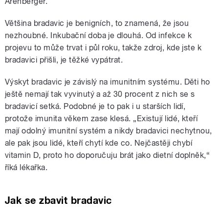
Arenberger.
Většina bradavic je benigních, to znamená, že jsou
nezhoubné. Inkubační doba je dlouhá. Od infekce k
projevu to může trvat i půl roku, takže zdroj, kde jste k
bradavici přišli, je těžké vypátrat.
Výskyt bradavic je závislý na imunitním systému. Děti ho
ještě nemají tak vyvinutý a až 30 procent z nich se s
bradavicí setká. Podobné je to pak i u starších lidí,
protože imunita věkem zase klesá. „Existují lidé, kteří
mají odolný imunitní systém a nikdy bradavici nechytnou,
ale pak jsou lidé, kteří chytí kde co. Nejčastěji chybí
vitamin D, proto ho doporučuju brát jako dietní doplněk,“
říká lékařka.
Jak se zbavit bradavic