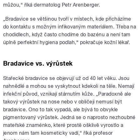
můžou,“ říká dermatolog Petr Arenberger.
„Bradavice se většinou tvoří v místech, kde přicházíme
do kontaktu s možným infikovaným materiálem. Třeba na
chodidlech, když často chodíme do bazénu a není tam
úplně perfektní hygiena podlah,“ pokračuje kožní lékař.
Bradavice vs. výrůstek
Stařecké bradavice se objevují už od 40 let věku. Jsou
nahnědlé a mohou se vyskytnout kdekoli na těle. Nemají
infekční původ, vznikají stárnutím kůže. „Paradoxně ale
takový výrůstek na nose nebo v obličeji nemusí být
bradavice. Ono to tak vypadá, ale bývá to obvykle
pigmentovaný výrůstek. Jedná se o naprosto nezhoubné
mateřské znaménko, které prostě ošklivě vyrostlo a
jenom nám tam kosmeticky vadí,“ říká profesor