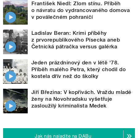
František Niedl: Zlom stínu. Příběh
o návratu do vydrancovaného domova
v poválečném pohraničí
Ladislav Beran: Krimi příběhy
z prvorepublikového Písecka aneb
Četnická pátračka versus galérka
Jeden prázdninový den v létě '78.
Příběh malého Petra, který chodil do
kostela dřív než do školky
Jiří Březina: V kopřivách. Vraždu mladé
ženy na Novohradsku vyšetřuje
zasloužilý kriminalista Medek
Jak nás naladíte na DABu