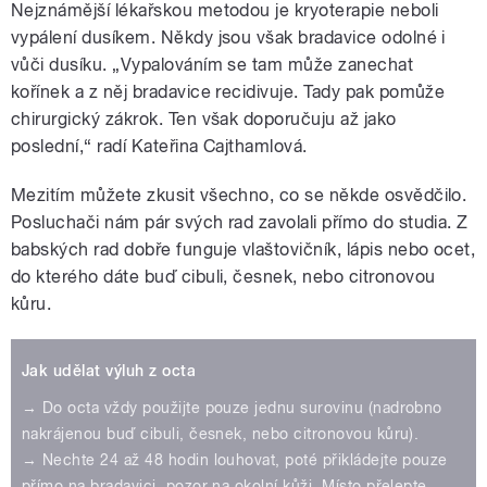
Nejznámější lékařskou metodou je kryoterapie neboli
vypálení dusíkem. Někdy jsou však bradavice odolné i
vůči dusíku. „Vypalováním se tam může zanechat
kořínek a z něj bradavice recidivuje. Tady pak pomůže
chirurgický zákrok. Ten však doporučuju až jako
poslední,“ radí Kateřina Cajthamlová.
Mezitím můžete zkusit všechno, co se někde osvědčilo.
Posluchači nám pár svých rad zavolali přímo do studia. Z
babských rad dobře funguje vlaštovičník, lápis nebo ocet,
do kterého dáte buď cibuli, česnek, nebo citronovou
kůru.
Jak udělat výluh z octa
→ Do octa vždy použijte pouze jednu surovinu (nadrobno
nakrájenou buď cibuli, česnek, nebo citronovou kůru).
→ Nechte 24 až 48 hodin louhovat, poté přikládejte pouze
přímo na bradavici, pozor na okolní kůži. Místo přelepte,