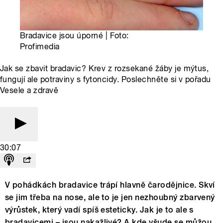
Bradavice jsou úporné | Foto:
Profimedia
Jak se zbavit bradavic? Krev z rozsekané žáby je mýtus,
fungují ale potraviny s fytoncidy. Poslechněte si v pořadu
Vesele a zdravě
30:07
V pohádkách bradavice trápí hlavně čarodějnice. Skví
se jim třeba na nose, ale to je jen nezhoubný zbarvený
výrůstek, který vadí spíš esteticky. Jak je to ale s
bradavicemi – jsou nakažlivé? A kde všude se můžou