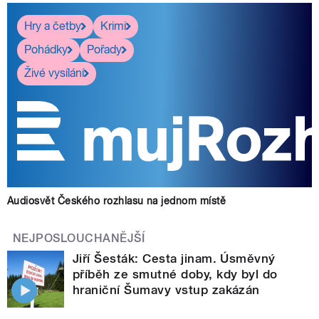
Hry a četby
Krimi
Pohádky
Pořady
Živé vysílání
Audiosvět Českého rozhlasu na jednom místě
NEJPOSLOUCHANĚJŠÍ
Jiří Šesták: Cesta jinam. Úsměvný
příběh ze smutné doby, kdy byl do
hraniční Šumavy vstup zakázán