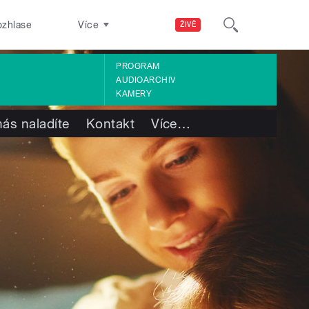
ozhlase
Více
ŽIVĚ
PROGRAM
AUDIOARCHIV
KAMERY
nás naladíte
Kontakt
Více
…