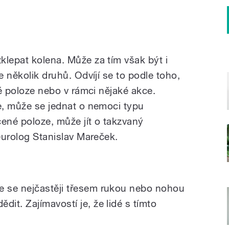
klepat kolena. Může za tím však být i
e několik druhů. Odvíjí se to podle toho,
vé poloze nebo v rámci nějaké akce.
ze, může se jednat o nemoci typu
cené poloze, může jít o takzvaný
neurolog Stanislav Mareček.
uje se nejčastěji třesem rukou nebo nohou
ědit. Zajímavostí je, že lidé s tímto