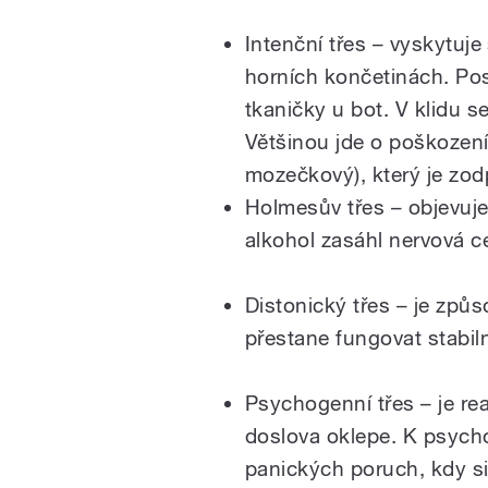
Intenční třes – vyskytuj
horních končetinách. Pos
tkaničky u bot. V klidu s
Většinou jde o poškození
mozečkový), který je zod
Holmesův třes – objevuje
alkohol zasáhl nervová 
Distonický třes – je způ
přestane fungovat stabiln
Psychogenní třes – je re
doslova oklepe. K psych
panických poruch, kdy si 