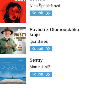
Nina Špitálníková
Koupit
Pověsti z Olomouckého
kraje
Igor Bareš
Koupit
Sestry
Martin Uhlíř
Koupit