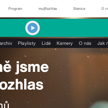
Program
mujRozhlas
Stanice
O r
archiv
Playlisty
Lidé
Kamery
O nás
Jak 