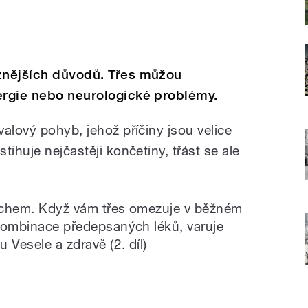
ůznějších důvodů. Třes můžou
ergie nebo neurologické problémy.
alový pohyb, jehož příčiny jsou velice
tihuje nejčastěji končetiny, třást se ale
rachem. Když vám třes omezuje v běžném
a kombinace předepsaných léků, varuje
 Vesele a zdravě (2. díl)