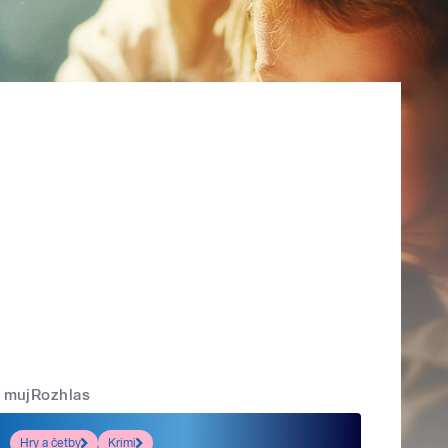
mujRozhlas
Hry a četby
Krimi