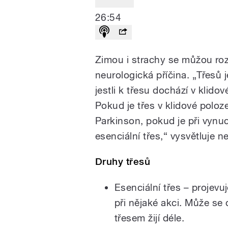
26:54
Zimou i strachy se můžou roz
neurologická příčina. „Třesů j
jestli k třesu dochází v klido
Pokud je třes v klidové polo
Parkinson, pokud je při vynu
esenciální třes,“ vysvětluje 
Druhy třesů
Esenciální třes – projev
při nějaké akci. Může se d
třesem žijí déle.