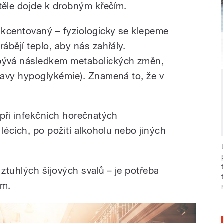
těle dojde k drobným křečím.
 akcentovaný – fyziologicky se klepeme
rábějí teplo, aby nás zahřály.
bývá následkem metabolických změn,
stavy hypoglykémie). Znamená to, že v
á při infekčních horečnatých
écích, po požití alkoholu nebo jiných
 ztuhlých šíjových svalů – je potřeba
em.