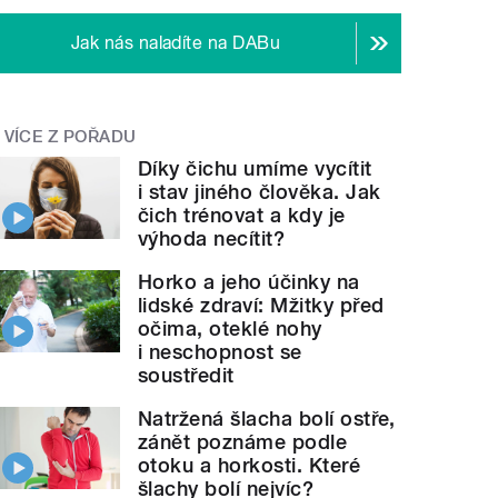
Jak nás naladíte na DABu
VÍCE Z POŘADU
Díky čichu umíme vycítit
i stav jiného člověka. Jak
čich trénovat a kdy je
výhoda necítit?
Horko a jeho účinky na
lidské zdraví: Mžitky před
očima, oteklé nohy
i neschopnost se
soustředit
Natržená šlacha bolí ostře,
zánět poznáme podle
otoku a horkosti. Které
šlachy bolí nejvíc?