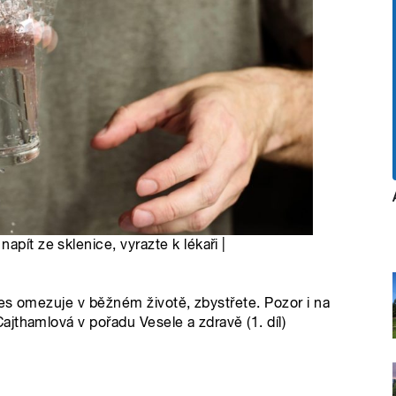
apít ze sklenice, vyrazte k lékaři |
es omezuje v běžném životě, zbystřete. Pozor i na
jthamlová v pořadu Vesele a zdravě (1. díl)