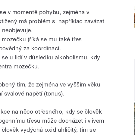
e se v momentě pohybu, zejména v
tižený má problém si například zavázat
e neobjevuje.
 mozečku (říká se mu také třes
povědný za koordinaci.
 se u lidí v důsledku alkoholismu, kdy
centra mozečku.
sobený tím, že zejména ve vyšším věku
í svalové napětí (tonus).
akce na něco otřesného, kdy se člověk
ogennímu třesu může docházet i vlivem
člověk vydýchá oxid uhličitý, tím se