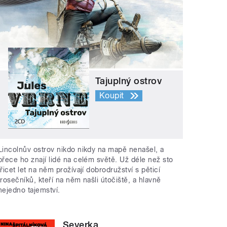
Tajuplný ostrov
Koupit
Lincolnův ostrov nikdo nikdy na mapě nenašel, a
přece ho znají lidé na celém světě. Už déle než sto
třicet let na něm prožívají dobrodružství s pěticí
trosečníků, kteří na něm našli útočiště, a hlavně
nejedno tajemství.
Severka