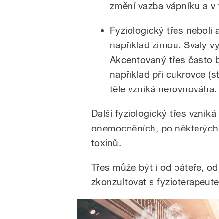
změní vazba vápníku a v 
Fyziologický třes neboli
například zimou. Svaly vy
Akcentovaný třes často 
například při cukrovce (
těle vzniká nerovnováha.
Další fyziologický třes vznik
onemocněních, po některých l
toxinů.
Třes může být i od páteře, od
zkonzultovat s fyzioterapeut