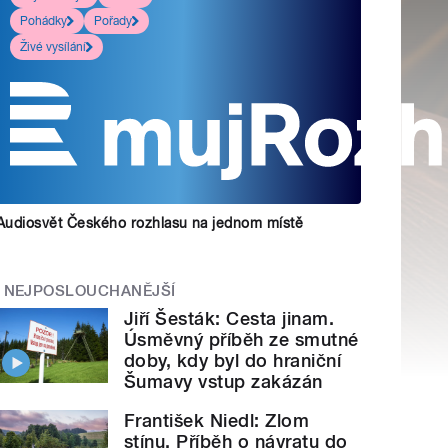
Pohádky
Pořady
Živé vysílání
Audiosvět Českého rozhlasu na jednom místě
NEJPOSLOUCHANĚJŠÍ
Jiří Šesták: Cesta jinam.
Úsměvný příběh ze smutné
doby, kdy byl do hraniční
Šumavy vstup zakázán
František Niedl: Zlom
stínu. Příběh o návratu do