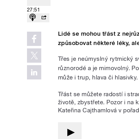
27:51
Lidé se mohou třást z nejr
způsobovat některé léky, al
Třes je neúmyslný rytmický sv
různorodé a je mimovolný. Pos
může i trup, hlava či hlasivky.
Třást se můžete radostí i st
životě, zbystřete. Pozor i n
Kateřina Cajthamlová v pořadu