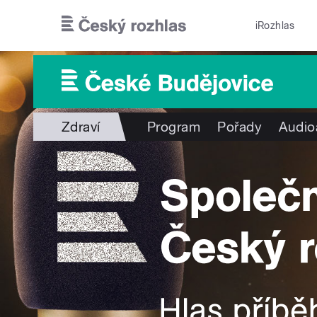
Přejít k hlavnímu obsahu
iRozhlas
Zdraví
Program
Pořady
Audio