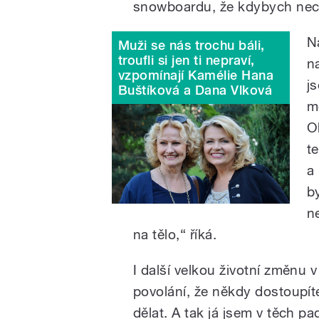
snowboardu, že kdybych necvi
N
Muži se nás trochu báli,
troufli si jen ti nepraví,
n
vzpomínají Kamélie Hana
j
Buštíková a Dana Vlková
m
O
t
a
b
n
na tělo,“ říká.
I další velkou životní změnu 
povolání, že někdy dostoupít
dělat. A tak já jsem v těch p