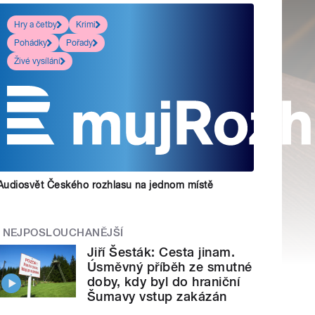
Hry a četby
Krimi
Pohádky
Pořady
Živé vysílání
Audiosvět Českého rozhlasu na jednom místě
NEJPOSLOUCHANĚJŠÍ
Jiří Šesták: Cesta jinam.
Úsměvný příběh ze smutné
doby, kdy byl do hraniční
Šumavy vstup zakázán