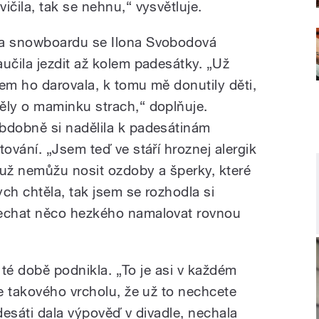
čila, tak se nehnu,“ vysvětluje.
a snowboardu se Ilona Svobodová
aučila jezdit až kolem padesátky. „Už
sem ho darovala, k tomu mě donutily děti,
ěly o maminku strach,“ doplňuje.
bdobně si nadělila k padesátinám
etování. „Jsem teď ve stáří hroznej alergik
 už nemůžu nosit ozdoby a šperky, které
ych chtěla, tak jsem se rozhodla si
echat něco hezkého namalovat rovnou
v té době podnikla. „To je asi v každém
e takového vrcholu, že už to nechcete
adesáti dala výpověď v divadle, nechala