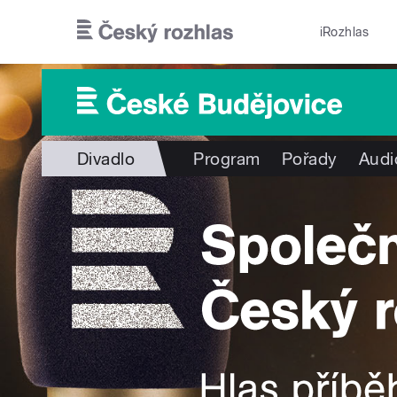
Přejít k hlavnímu obsahu
iRozhlas
Divadlo
Program
Pořady
Audi