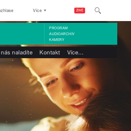
ozhlase
Více
ŽIVĚ
PROGRAM
AUDIOARCHIV
KAMERY
 nás naladíte
Kontakt
Více
…