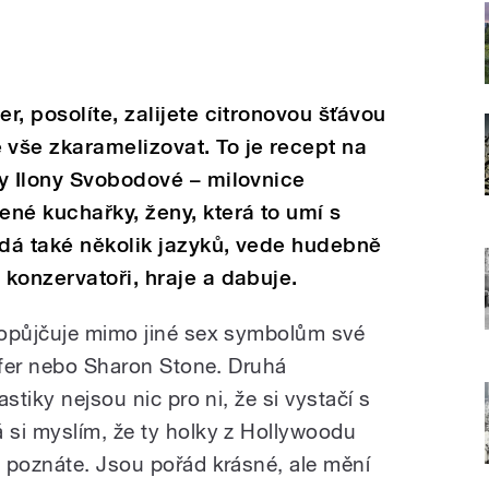
, posolíte, zalijete citronovou šťávou
vše zkaramelizovat. To je recept na
y Ilony Svobodové – milovnice
né kuchařky, ženy, která to umí s
dá také několik jazyků, vede hudebně
konzervatoři, hraje a dabuje.
ropůjčuje mimo jiné sex symbolům své
iffer nebo Sharon Stone. Druhá
stiky nejsou nic pro ni, že si vystačí s
si myslím, že ty holky z Hollywoodu
 poznáte. Jsou pořád krásné, ale mění