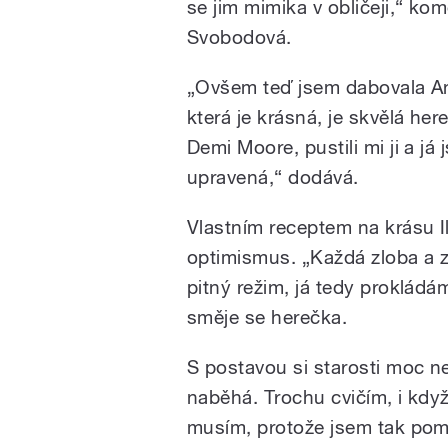
se jim mimika v obličeji,“ k
Svobodová.
„Ovšem teď jsem dabovala Ane
která je krásná, je skvělá he
Demi Moore, pustili mi ji a já
upravená,“ dodává.
Vlastním receptem na krásu I
optimismus. „Každá zloba a zá
pitný režim, já tedy prokládá
směje se herečka.
S postavou si starosti moc n
naběhá. Trochu cvičím, i když
musím, protože jsem tak pom