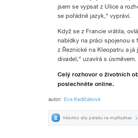
jsem se vypsat z Ulice a rozh
se pořádně jazyk,“ vypráví.
Když se z Francie vrátila, ovl
nabídky na práci spojenou s 
z Řeznické na Kleopatru a já
divadel,“ uzavírá s úsměvem.
Celý rozhovor o životních 
poslechněte online.
autor:
Eva Kadlčáková
Všechny díly pořadu na mujRozhlas