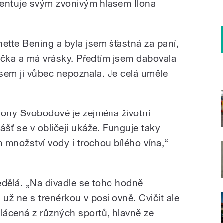
omentuje svým zvonivým hlasem Ilona
tte Bening a byla jsem šťastná za paní,
rečka a má vrásky. Předtím jsem dabovala
 jsem ji vůbec nepoznala. Je celá uměle
lony Svobodové je zejména životní
šť se v obličeji ukáže. Funguje taky
m množství vody i trochou bílého vína,“
edělá. „Na divadle se toho hodně
 už ne s trenérkou v posilovně. Cvičit ale
lácená z různých sportů, hlavně ze