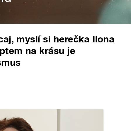
j, myslí si herečka Ilona
ptem na krásu je
ismus