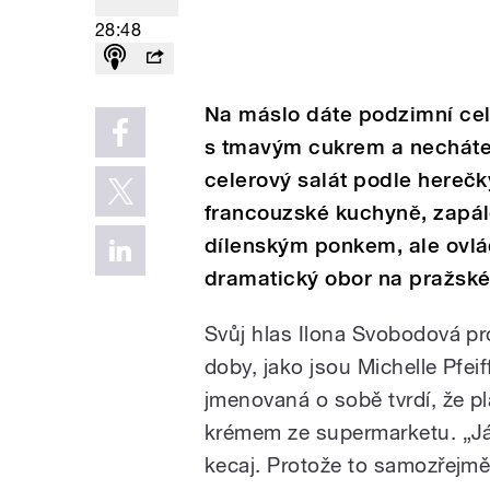
28:48
Na máslo dáte podzimní celer
s tmavým cukrem a necháte 
celerový salát podle herečk
francouzské kuchyně, zapále
dílenským ponkem, ale ovlá
dramatický obor na pražské 
Svůj hlas Ilona Svobodová p
doby, jako jsou Michelle Pfe
jmenovaná o sobě tvrdí, že pla
krémem ze supermarketu. „Já 
kecaj. Protože to samozřejmě