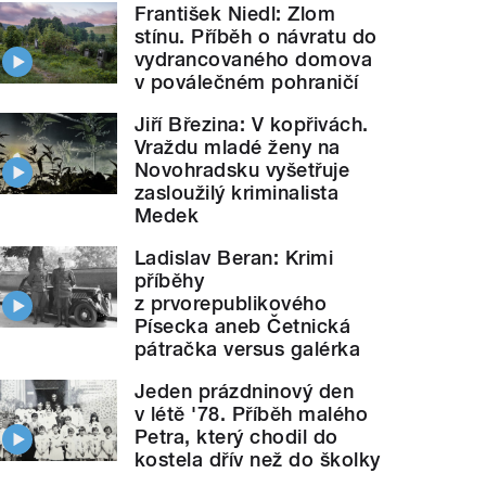
František Niedl: Zlom
stínu. Příběh o návratu do
vydrancovaného domova
v poválečném pohraničí
Jiří Březina: V kopřivách.
Vraždu mladé ženy na
Novohradsku vyšetřuje
zasloužilý kriminalista
Medek
Ladislav Beran: Krimi
příběhy
z prvorepublikového
Písecka aneb Četnická
pátračka versus galérka
Jeden prázdninový den
v létě '78. Příběh malého
Petra, který chodil do
kostela dřív než do školky