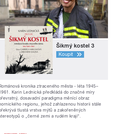
Šikmý kostel 3
Koupit
Románová kronika ztraceného města - léta 1945–
1961. Karin Lednická předkládá do značné míry
převratný, dosavadní paradigma měnící obraz
hornického regionu, jehož zahlazenou historii stále
překrývá tlustá vrstva mýtů a zakořeněných
stereotypů o „černé zemi a rudém kraji“.