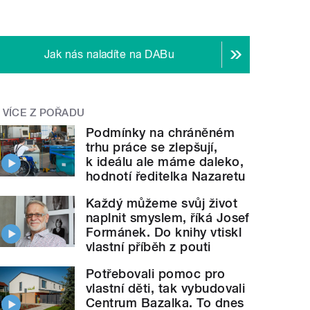
Jak nás naladíte na DABu
VÍCE Z POŘADU
Podmínky na chráněném
trhu práce se zlepšují,
k ideálu ale máme daleko,
hodnotí ředitelka Nazaretu
Každý můžeme svůj život
naplnit smyslem, říká Josef
Formánek. Do knihy vtiskl
vlastní příběh z pouti
Potřebovali pomoc pro
vlastní děti, tak vybudovali
Centrum Bazalka. To dnes