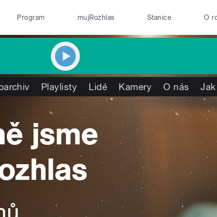
Program
mujRozhlas
Stanice
O r
oarchiv
Playlisty
Lidé
Kamery
O nás
Jak