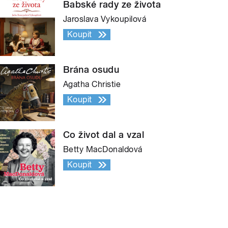
Babské rady ze života
Jaroslava Vykoupilová
Koupit
Brána osudu
Agatha Christie
Koupit
Co život dal a vzal
Betty MacDonaldová
Koupit