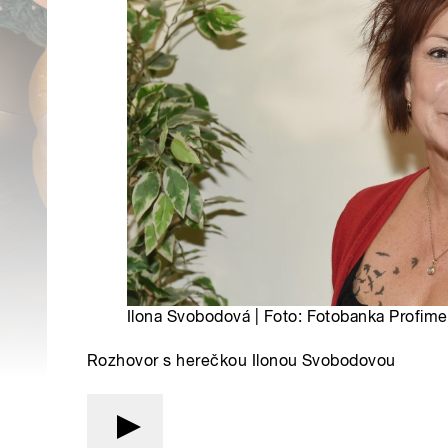
Ilona Svobodová | Foto: Fotobanka Profime
Rozhovor s herečkou Ilonou Svobodovou