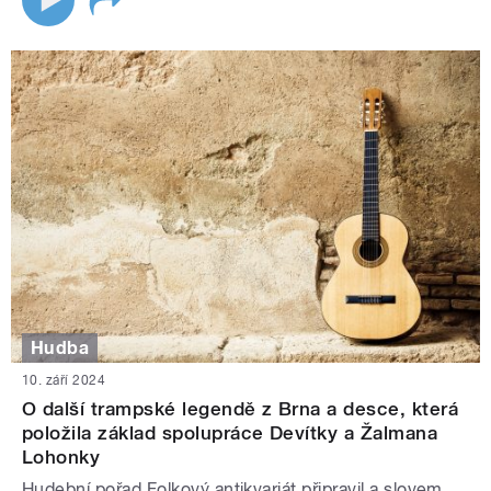
Hudba
10. září 2024
O další trampské legendě z Brna a desce, která
položila základ spolupráce Devítky a Žalmana
Lohonky
Hudební pořad Folkový antikvariát připravil a slovem