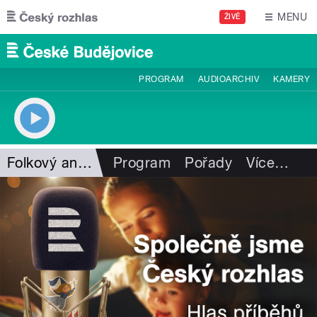
Přejít k hlavnímu obsahu
MENU
ŽIVĚ
PROGRAM
AUDIOARCHIV
KAMERY
Folkový antikvariát
Program
Pořady
Více
…