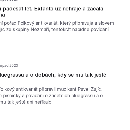
í padesát let, Exfanta už nehraje a začala
ma
 pořad Folkový antikvariát, který připravuje a slovem
jíc ze skupiny Nezmaři, tentokrát nabídne povídání
stopad 2023
luegrassu a o dobách, kdy se mu tak ještě
lkový antikvariát připravil muzikant Pavel Zajíc.
e písničky a povídání o začátcích bluegrassu a o
u tak ještě ani neříkalo.