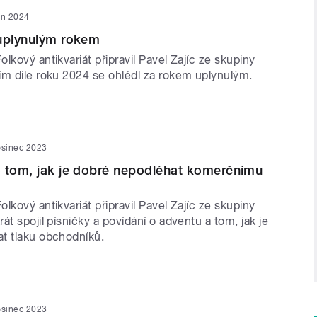
en 2024
 uplynulým rokem
lkový antikvariát připravil Pavel Zajíc ze skupiny
ím díle roku 2024 se ohlédl za rokem uplynulým.
osinec 2023
 tom, jak je dobré nepodléhat komerčnímu
lkový antikvariát připravil Pavel Zajíc ze skupiny
át spojil písničky a povídání o adventu a tom, jak je
t tlaku obchodníků.
osinec 2023