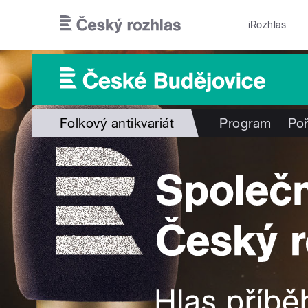
Přejít k hlavnímu obsahu
iRozhlas
Folkový antikvariát
Program
Po