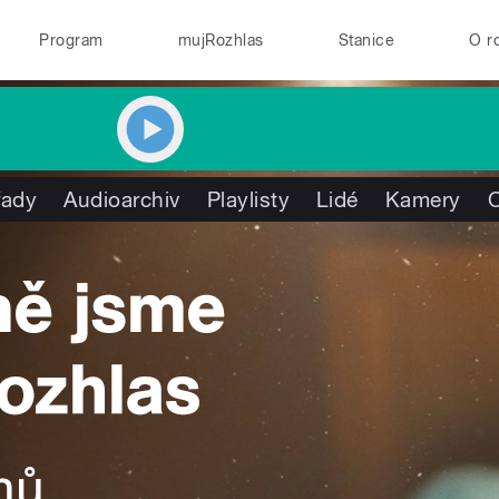
Program
mujRozhlas
Stanice
O r
řady
Audioarchiv
Playlisty
Lidé
Kamery