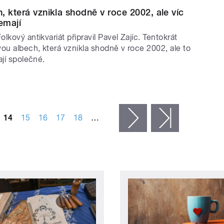
, která vznikla shodně v roce 2002, ale víc
emají
lkový antikvariát připravil Pavel Zajíc. Tentokrát
ou albech, která vznikla shodně v roce 2002, ale to
ají společné.
14
15
16
17
18
…
následující ›
poslední »