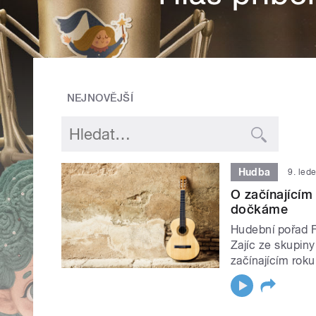
NEJNOVĚJŠÍ
Hudba
9. led
O začínajícím
dočkáme
Hudební pořad Fo
Zajíc ze skupiny
začínajícím roku