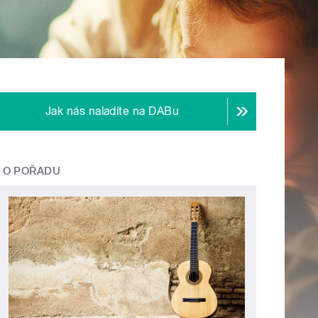
Jak nás naladíte na DABu
O POŘADU