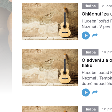
Hudba
2. led
Ohlédnutí za
Hudební pořad Fo
Nezmaři. V prvn
Hudba
19. pr
O adventu a o
tlaku
Hudební pořad Fo
Nezmaři. Tentokr
dobré nepodléha
Hudba
12. pr