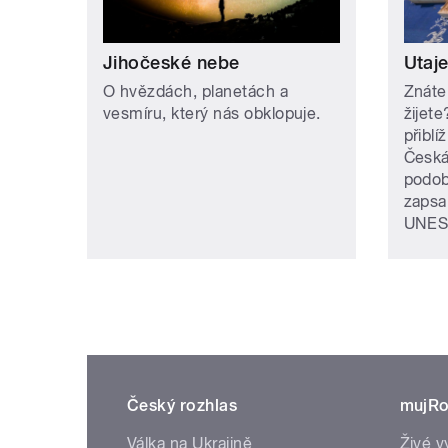
Jihočeské nebe
Utaj
O hvězdách, planetách a
Znáte
vesmíru, který nás obklopuje.
žijet
přiblí
Česká
podob
zapsa
UNES
Český rozhlas
mujRo
Válka na Ukrajině
Živé v