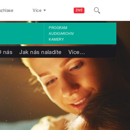
ozhlase
Více
ŽIVĚ
PROGRAM
AUDIOARCHIV
KAMERY
O nás
Jak nás naladíte
Více
…