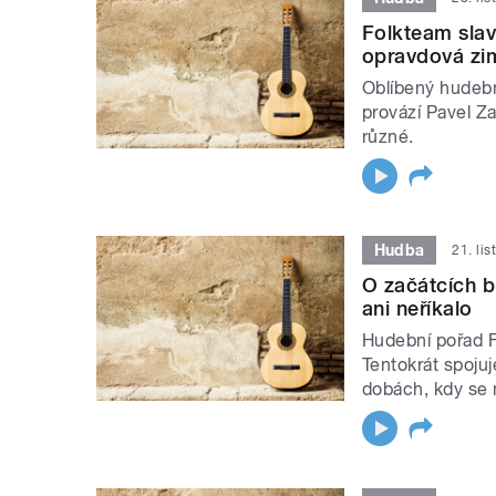
Folkteam slav
opravdová zi
Oblíbený hudební
provází Pavel Za
různé.
Hudba
21. li
O začátcích b
ani neříkalo
Hudební pořad Fo
Tentokrát spojuj
dobách, kdy se m