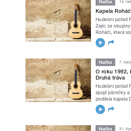
Hudba
14. li
Kapela Roháči
Hudební pořad Fo
Zajíc ze skupin
Roháči, která sla
Hudba
7. lis
O roku 1992, 
Druhá tráva
Hudební pořad Fo
spojil písničky 
podílela kapela 
Hudba
31. ří