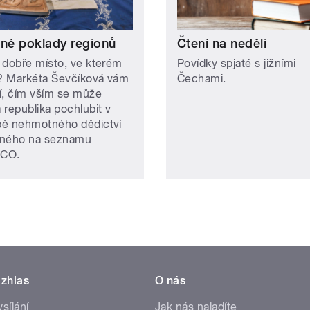
ené poklady regionů
Čtení na neděli
 dobře místo, ve kterém
Povídky spjaté s jižními
e? Markéta Ševčíková vám
Čechami.
ží, čím vším se může
 republika pochlubit v
ě nehmotného dědictví
ného na seznamu
CO.
zhlas
O nás
ysílání
Jak nás naladíte