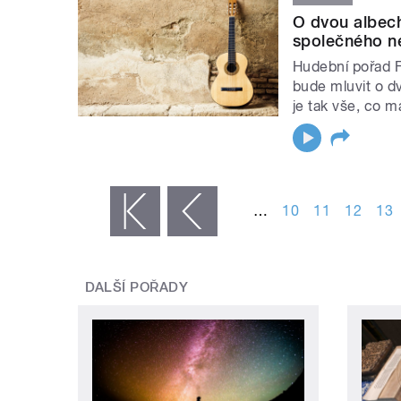
O dvou albech
společného n
Hudební pořad Fo
bude mluvit o dv
je tak vše, co m
STRÁNKY
…
10
11
12
13
« první
‹ předchozí
DALŠÍ POŘADY