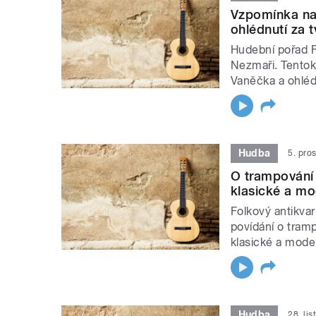
Vzpomínka na
ohlédnutí za 
Hudební pořad Fo
Nezmaři. Tentok
Vaněčka a ohléd
Hudba
5. pro
O trampování 
klasické a mo
Folkový antikvari
povídání o tram
klasické a mode
Hudba
28. li