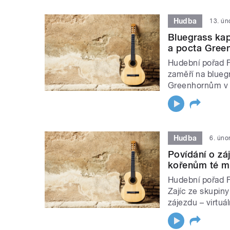
Hudba
13. ún
Bluegrass kap
a pocta Gree
Hudební pořad Fo
zaměří na blueg
Greenhornům v 
Hudba
6. úno
Povídání o záj
kořenům té m
Hudební pořad Fo
Zajíc ze skupiny
zájezdu – virtuá