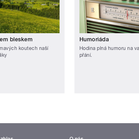
em bleskem
Humoriáda
ímavých koutech naší
Hodina plná humoru na v
liky
přání.
zhlas
O nás