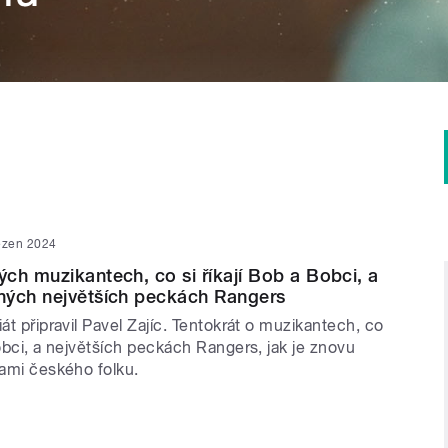
ezen 2024
ch muzikantech, co si říkají Bob a Bobci, a
ných největších peckách Rangers
iát připravil Pavel Zajíc. Tentokrát o muzikantech, co
Bobci, a největších peckách Rangers, jak je znovu
kami českého folku.