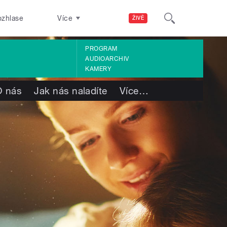
ozhlase
Více
ŽIVĚ
PROGRAM
AUDIOARCHIV
KAMERY
O nás
Jak nás naladíte
Více
…