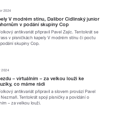
or 2024
ely V modrém stínu, Dalibor Cidlinský junior
nhornům v podání skupiny Cop
lkový antikvariát připravil Pavel Zajíc. Tentokrát se
rass v písničkách kapely V modrém stínu či poctu
podání skupiny Cop.
r 2024
ezdu – virtuálním – za velkou louži ke
uziky, co máme rádi
lkový antikvariát připravil a slovem provází Pavel
 Nezmaři. Tentokrát spojí písničky a povídání o
lním – za velkou louži.