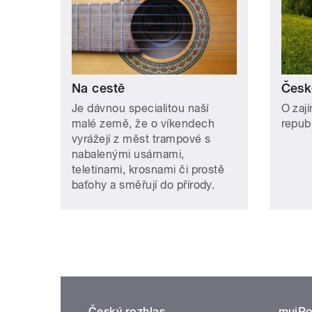
Na cestě
Česk
Je dávnou specialitou naší
O zaj
malé země, že o víkendech
repub
vyrážejí z měst trampové s
nabalenými usárnami,
teletinami, krosnami či prostě
baťohy a směřují do přírody.
Český rozhlas
mujRo