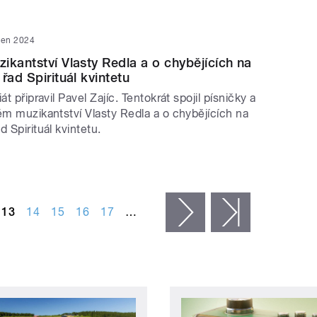
den 2024
ikantství Vlasty Redla a o chybějících na
řad Spirituál kvintetu
át připravil Pavel Zajíc. Tentokrát spojil písničky a
ém muzikantství Vlasty Redla a o chybějících na
d Spirituál kvintetu.
13
14
15
16
17
…
následující ›
poslední »