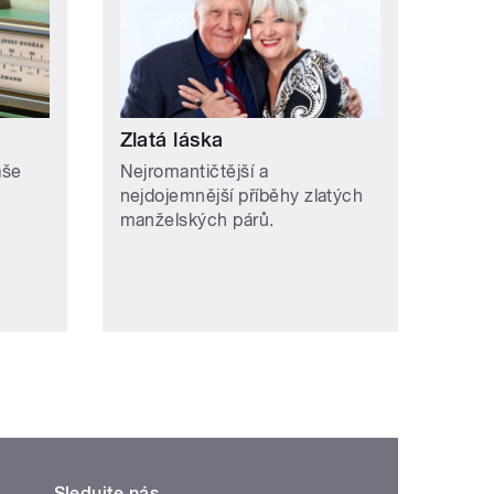
Zlatá láska
aše
Nejromantičtější a
nejdojemnější příběhy zlatých
manželských párů.
Sledujte nás