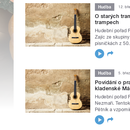
Hudba
12. bř
O starých tra
trampech
Hudební pořad Fo
Zajíc ze skupin
písničkách z 50.
Hudba
5. bře
Povídání o pr
kladenské Mák
Hudební pořad Fo
Nezmaři. Tentokr
Pětník a vzpomí