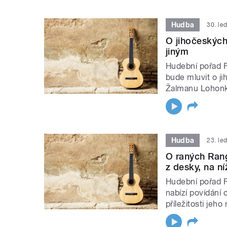
Hudba
30. le
O jihočeských 
jiným
Hudební pořad Fo
bude mluvit o j
Žalmanu Lohonko
Hudba
23. le
O raných Ran
z desky, na n
Hudební pořad Fo
nabízí povídání
příležitosti jeh