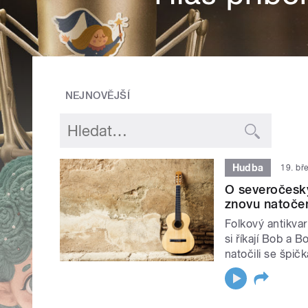
NEJNOVĚJŠÍ
Hudba
19. bř
O severočeský
znovu natoče
Folkový antikvar
si říkají Bob a 
natočili se špič