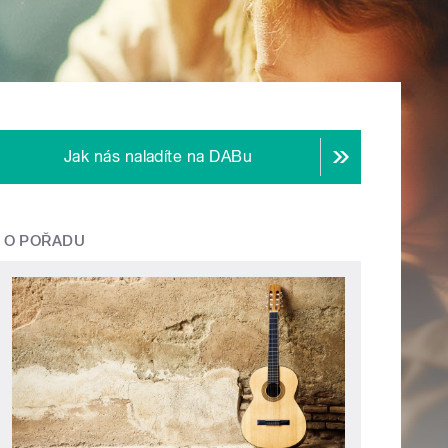
Jak nás naladíte na DABu
O POŘADU