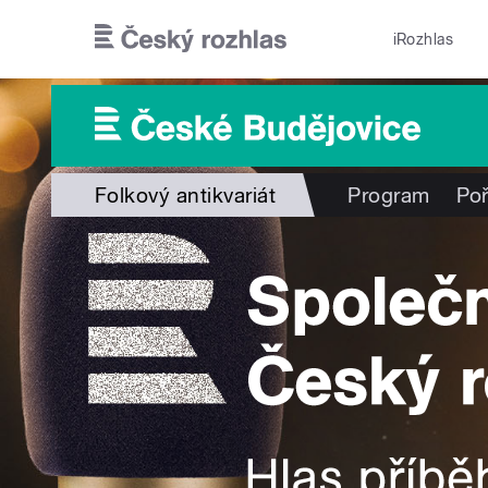
Přejít k hlavnímu obsahu
iRozhlas
Folkový antikvariát
Program
Po