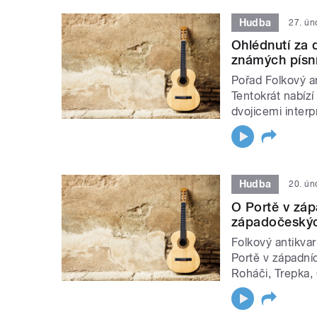
Hudba
27. ún
Ohlédnutí za 
známých písn
Pořad Folkový an
Tentokrát nabízí
dvojicemi inter
Hudba
20. ún
O Portě v záp
západočeskýc
Folkový antikvari
Portě v západní
Roháči, Trepka, 