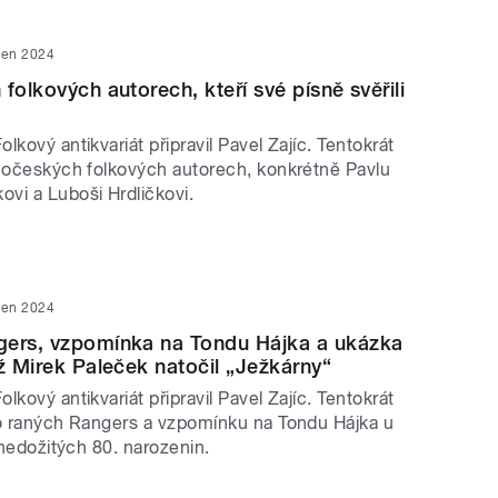
den 2024
folkových autorech, kteří své písně svěřili
lkový antikvariát připravil Pavel Zajíc. Tentokrát
ihočeských folkových autorech, konkrétně Pavlu
vi a Luboši Hrdličkovi.
den 2024
gers, vzpomínka na Tondu Hájka a ukázka
íž Mirek Paleček natočil „Ježkárny“
lkový antikvariát připravil Pavel Zajíc. Tentokrát
 o raných Rangers a vzpomínku na Tondu Hájka u
o nedožitých 80. narozenin.