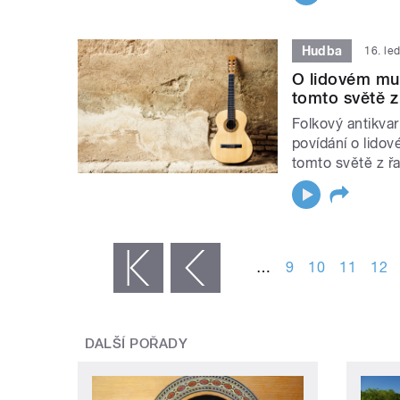
Hudba
16. le
O lidovém muz
tomto světě z 
Folkový antikvari
povídání o lidov
tomto světě z řa
STRÁNKY
…
9
10
11
12
« první
‹ předchozí
DALŠÍ POŘADY