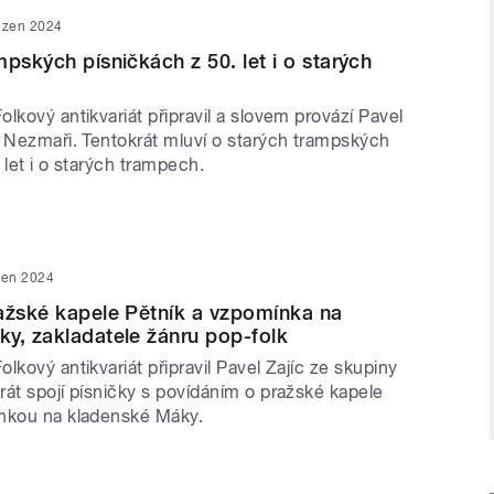
ezen 2024
mpských písničkách z 50. let i o starých
lkový antikvariát připravil a slovem provází Pavel
y Nezmaři. Tentokrát mluví o starých trampských
 let i o starých trampech.
zen 2024
ažské kapele Pětník a vzpomínka na
y, zakladatele žánru pop-folk
lkový antikvariát připravil Pavel Zajíc ze skupiny
át spojí písničky s povídáním o pražské kapele
nkou na kladenské Máky.