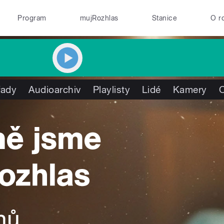
Program
mujRozhlas
Stanice
O r
řady
Audioarchiv
Playlisty
Lidé
Kamery