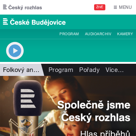
Přejít k hlavnímu obsahu
MENU
ŽIVĚ
PROGRAM
AUDIOARCHIV
KAMERY
Folkový antikvariát
Program
Pořady
Více
…